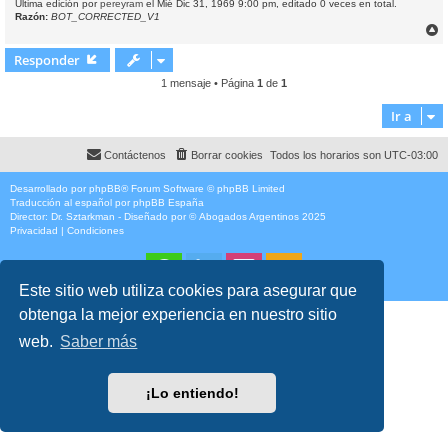
Última edición por
pereyram
el Mié Dic 31, 1969 9:00 pm, editado 0 veces en total.
Razón:
BOT_CORRECTED_V1
r
r
Responder
i
1 mensaje • Página
1
de
1
Ir a
Contáctenos
Borrar cookies
Todos los horarios son
UTC-03:00
Desarrollado por
phpBB
® Forum Software © phpBB Limited
Traducción al español por
phpBB España
Director:
Dr. Sztarkman
- Diseñado por ©
Abogados Argentinos
2025
Privacidad
|
Condiciones
Este sitio web utiliza cookies para asegurar que
obtenga la mejor experiencia en nuestro sitio
web.
Saber más
¡Lo entiendo!