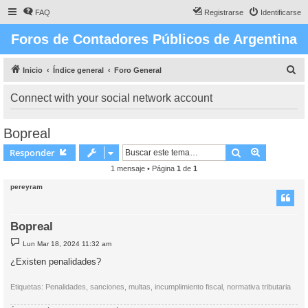
FAQ
Registrarse
Identificarse
Foros de Contadores Públicos de Argentina
B
Inicio
Índice general
Foro General
u
Connect with your social network account
s
c
Bopreal
a
Buscar
Búsqueda 
Responder
r
1 mensaje • Página
1
de
1
pereyram
Bopreal
M
Lun Mar 18, 2024 11:32 am
e
n
¿Existen penalidades?
s
a
j
Etiquetas: Penalidades, sanciones, multas, incumplimiento fiscal, normativa tributaria
e