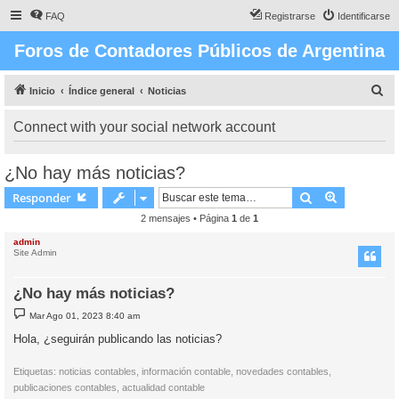
FAQ
Registrarse
Identificarse
Foros de Contadores Públicos de Argentina
B
Inicio
Índice general
Noticias
u
Connect with your social network account
s
c
¿No hay más noticias?
a
Buscar
Búsqueda 
Responder
r
2 mensajes • Página
1
de
1
admin
Site Admin
¿No hay más noticias?
M
Mar Ago 01, 2023 8:40 am
e
n
Hola, ¿seguirán publicando las noticias?
s
a
j
Etiquetas: noticias contables, información contable, novedades contables,
e
publicaciones contables, actualidad contable