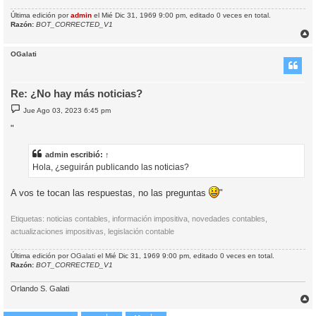
Última edición por
admin
el Mié Dic 31, 1969 9:00 pm, editado 0 veces en total.
Razón:
BOT_CORRECTED_V1
r
r
OGalati
i
Re: ¿No hay más noticias?
M
Jue Ago 03, 2023 6:45 pm
e
n
"
s
a
j
admin
escribió:
↑
e
Hola, ¿seguirán publicando las noticias?
A vos te tocan las respuestas, no las preguntas
"
Etiquetas: noticias contables, información impositiva, novedades contables,
actualizaciones impositivas, legislación contable
Última edición por
OGalati
el Mié Dic 31, 1969 9:00 pm, editado 0 veces en total.
Razón:
BOT_CORRECTED_V1
Orlando S. Galati
r