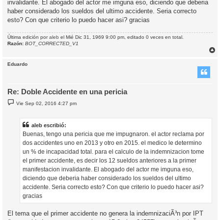
invalidante. El abogado del actor me imguna eso, diciendo que deberia
haber considerado los sueldos del ultimo accidente. Seria correcto
esto? Con que criterio lo puedo hacer asi? gracias
Última edición por
aleb
el Mié Dic 31, 1969 9:00 pm, editado 0 veces en total.
Razón:
BOT_CORRECTED_V1
r
r
Eduardo
i
Re: Doble Accidente en una pericia
M
Vie Sep 02, 2016 4:27 pm
e
n
s
a
aleb escribió:
j
Buenas, tengo una pericia que me impugnaron. el actor reclama por
e
dos accidentes uno en 2013 y otro en 2015. el medico le determino
un % de incapacidad total. para el calculo de la indemnizacion tome
el primer accidente, es decir los 12 sueldos anteriores a la primer
manifestacion invalidante. El abogado del actor me imguna eso,
diciendo que deberia haber considerado los sueldos del ultimo
accidente. Seria correcto esto? Con que criterio lo puedo hacer asi?
gracias
El tema que el primer accidente no genera la indemnizaciÃ³n por IPT