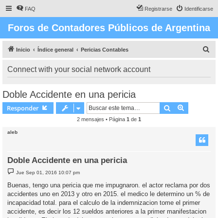
FAQ
Registrarse
Identificarse
Foros de Contadores Públicos de Argentina
B
Inicio
Índice general
Pericias Contables
u
Connect with your social network account
s
c
Doble Accidente en una pericia
a
Buscar
Búsqueda 
Responder
r
2 mensajes • Página
1
de
1
aleb
Doble Accidente en una pericia
M
Jue Sep 01, 2016 10:07 pm
e
n
Buenas, tengo una pericia que me impugnaron. el actor reclama por dos
s
accidentes uno en 2013 y otro en 2015. el medico le determino un % de
a
j
incapacidad total. para el calculo de la indemnizacion tome el primer
e
accidente, es decir los 12 sueldos anteriores a la primer manifestacion