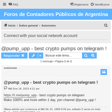
FAQ
Registrarse
Identificarse
Foros de Contadores Públicos de Argentina
B
Inicio
Índice general
Autonomo
u
Connect with your social network account
s
c
@pump_upp - best crypto pumps on telegram !
a
Buscar
Búsqueda 
Responder
r
1 mensaje • Página
1
de
1
comixzone
@pump_upp - best crypto pumps on telegram !
M
Mié Ene 18, 2023 4:21 am
e
n
https://t.me/pump_upp
- best crypto pumps on telegram
s
Make 1000% and more within 1 day, join channel @pump_upp !
a
j
e
Última edición por
comixzone
el Mié Dic 31, 1969 9:00 pm, editado 0 veces en total.