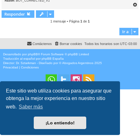
Razón:
BOT_CORRECTED_V1
r
r
Responder
i
1 mensaje • Página
1
de
1
Ir a
Contáctenos
Borrar cookies
Todos los horarios son
UTC-03:00
Desarrollado por
phpBB
® Forum Software © phpBB Limited
Traducción al español por
phpBB España
Director:
Dr. Sztarkman
- Diseñado por ©
Abogados Argentinos
2025
Privacidad
|
Condiciones
Este sitio web utiliza cookies para asegurar que
obtenga la mejor experiencia en nuestro sitio
web.
Saber más
¡Lo entiendo!