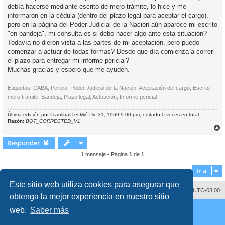
j
debía hacerse mediante escrito de mero trámite, lo hice y me
e
informaron en la cédula (dentro del plazo legal para aceptar el cargo),
pero en la página del Poder Judicial de la Nación aún aparece mi escrito
"en bandeja", mi consulta es si debo hacer algo ante esta situación?
Todavía no dieron vista a las partes de mi aceptación, pero puedo
comenzar a actuar de todas formas? Desde que día comienza a correr
el plazo para entregar mi informe pericial?
Muchas gracias y espero que me ayuden.
Etiquetas: CABA, Pericia, Poder Judicial de la Nación, Aceptación del cargo, Escrito
mero trámite, Bandeja, Plazo legal, Actuación, Informe pericial
Última edición por
CarolinaC
el Mié Dic 31, 1969 9:00 pm, editado 0 veces en total.
Razón:
BOT_CORRECTED_V1
r
r
Responder
i
1 mensaje • Página
1
de
1
Ir a
Este sitio web utiliza cookies para asegurar que
Contáctenos
Borrar cookies
Todos los horarios son
UTC-03:00
obtenga la mejor experiencia en nuestro sitio
Desarrollado por
phpBB
® Forum Software © phpBB Limited
web.
Saber más
Traducción al español por
phpBB España
Director:
Dr. Sztarkman
- Diseñado por ©
Abogados Argentinos
2025