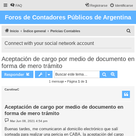
FAQ
Registrarse
Identificarse
Foros de Contadores Públicos de Argentina
B
Inicio
Índice general
Pericias Contables
u
Connect with your social network account
s
c
Aceptación de cargo por medio de documento en
a
forma de mero trámito
r
Buscar
Búsqueda 
Responder
1 mensaje • Página
1
de
1
CarolinaC
Aceptación de cargo por medio de documento en
forma de mero trámito
M
Mar Jun 08, 2021 4:54 pm
e
n
Buenas tardes, me comunicaron al domicilio electrónico que salí
s
sorteada para realizar una pericia en CABA, la aceptación del cargo
a