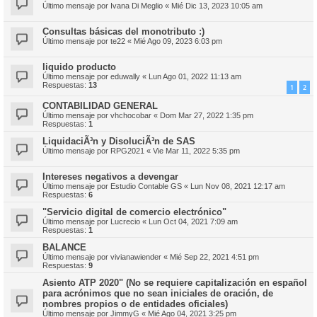
Último mensaje por
Ivana Di Meglio
«
Mié Dic 13, 2023 10:05 am
Consultas básicas del monotributo :)
Último mensaje por
te22
«
Mié Ago 09, 2023 6:03 pm
liquido producto
Último mensaje por
eduwally
«
Lun Ago 01, 2022 11:13 am
Respuestas:
13
1
2
CONTABILIDAD GENERAL
Último mensaje por
vhchocobar
«
Dom Mar 27, 2022 1:35 pm
Respuestas:
1
LiquidaciÃ³n y DisoluciÃ³n de SAS
Último mensaje por
RPG2021
«
Vie Mar 11, 2022 5:35 pm
Intereses negativos a devengar
Último mensaje por
Estudio Contable GS
«
Lun Nov 08, 2021 12:17 am
Respuestas:
6
"Servicio digital de comercio electrónico"
Último mensaje por
Lucrecio
«
Lun Oct 04, 2021 7:09 am
Respuestas:
1
BALANCE
Último mensaje por
vivianawiender
«
Mié Sep 22, 2021 4:51 pm
Respuestas:
9
Asiento ATP 2020" (No se requiere capitalización en español
para acrónimos que no sean iniciales de oración, de
nombres propios o de entidades oficiales)
Último mensaje por
JimmyG
«
Mié Ago 04, 2021 3:25 pm