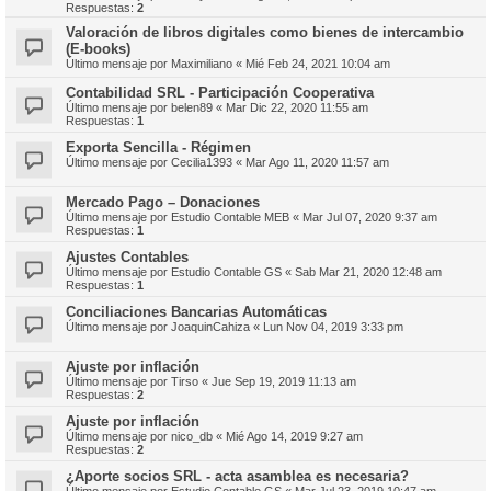
Respuestas:
2
Valoración de libros digitales como bienes de intercambio
(E-books)
Último mensaje por
Maximiliano
«
Mié Feb 24, 2021 10:04 am
Contabilidad SRL - Participación Cooperativa
Último mensaje por
belen89
«
Mar Dic 22, 2020 11:55 am
Respuestas:
1
Exporta Sencilla - Régimen
Último mensaje por
Cecilia1393
«
Mar Ago 11, 2020 11:57 am
Mercado Pago – Donaciones
Último mensaje por
Estudio Contable MEB
«
Mar Jul 07, 2020 9:37 am
Respuestas:
1
Ajustes Contables
Último mensaje por
Estudio Contable GS
«
Sab Mar 21, 2020 12:48 am
Respuestas:
1
Conciliaciones Bancarias Automáticas
Último mensaje por
JoaquinCahiza
«
Lun Nov 04, 2019 3:33 pm
Ajuste por inflación
Último mensaje por
Tirso
«
Jue Sep 19, 2019 11:13 am
Respuestas:
2
Ajuste por inflación
Último mensaje por
nico_db
«
Mié Ago 14, 2019 9:27 am
Respuestas:
2
¿Aporte socios SRL - acta asamblea es necesaria?