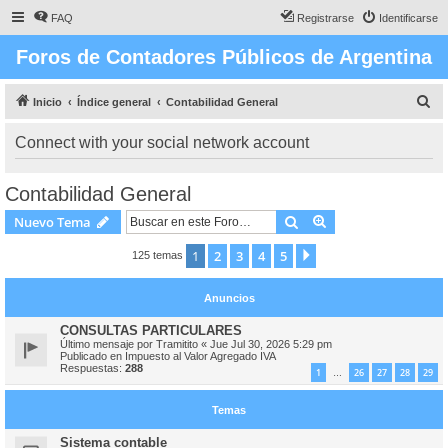
FAQ
Registrarse
Identificarse
Foros de Contadores Públicos de Argentina
B
Inicio
Índice general
Contabilidad General
u
Connect with your social network account
s
c
Contabilidad General
a
Buscar
Búsqueda avanzad
Nuevo Tema
r
1
2
3
4
5
Siguiente
125 temas
Anuncios
CONSULTAS PARTICULARES
Último mensaje por
Tramitito
«
Jue Jul 30, 2026 5:29 pm
Publicado en
Impuesto al Valor Agregado IVA
Respuestas:
288
1
26
27
28
29
…
Temas
Sistema contable