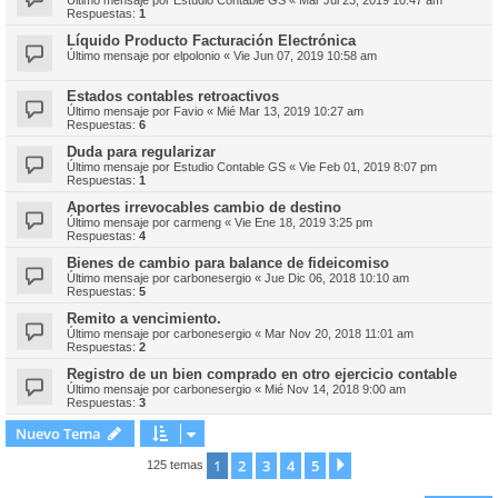
Último mensaje por
Estudio Contable GS
«
Mar Jul 23, 2019 10:47 am
Respuestas:
1
Líquido Producto Facturación Electrónica
Último mensaje por
elpolonio
«
Vie Jun 07, 2019 10:58 am
Estados contables retroactivos
Último mensaje por
Favio
«
Mié Mar 13, 2019 10:27 am
Respuestas:
6
Duda para regularizar
Último mensaje por
Estudio Contable GS
«
Vie Feb 01, 2019 8:07 pm
Respuestas:
1
Aportes irrevocables cambio de destino
Último mensaje por
carmeng
«
Vie Ene 18, 2019 3:25 pm
Respuestas:
4
Bienes de cambio para balance de fideicomiso
Último mensaje por
carbonesergio
«
Jue Dic 06, 2018 10:10 am
Respuestas:
5
Remito a vencimiento.
Último mensaje por
carbonesergio
«
Mar Nov 20, 2018 11:01 am
Respuestas:
2
Registro de un bien comprado en otro ejercicio contable
Último mensaje por
carbonesergio
«
Mié Nov 14, 2018 9:00 am
Respuestas:
3
Nuevo Tema
1
2
3
4
5
Siguiente
125 temas