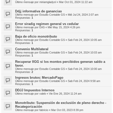
Último mensaje por
miriamgladysl
«
Mar Oct 01, 2024 11:22 am
Ddjj informativa de ganancias
Último mensaje por
Estudio Contable GS
«
Mié Jul 24, 2024 2:07 am
Respuestas:
1
Error siradig regimen general vs cedular
Último mensaje por
EAS
«
Mié May 15, 2024 4:26 pm
Respuestas:
1
Baja de oficio monotributo
Último mensaje por
Estudio Contable GS
«
Sab Feb 24, 2024 10:05 am
Respuestas:
1
Convenio Multilateral
Último mensaje por
Estudio Contable GS
«
Sab Feb 24, 2024 10:03 am
Respuestas:
1
Recuperar IIGG si los montos percibidos generan saldo a
favor.
Último mensaje por
Estudio Contable GS
«
Sab Feb 24, 2024 10:00 am
Respuestas:
2
Ingresos brutos: MercadoPago
Último mensaje por
Estudio Contable GS
«
Sab Feb 24, 2024 9:58 am
Respuestas:
1
DDJJ Impuestos Internos
Último mensaje por
valeb
«
Vie Ene 26, 2024 11:24 am
Monotributo: Suspensión de exclusión de pleno derecho -
Recategorización
Último mensaje por
fabricio
«
Mar Oct 03, 2023 8:39 pm