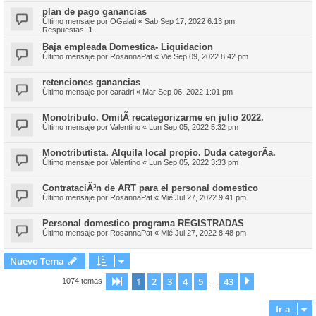
plan de pago ganancias
Último mensaje por
OGalati
«
Sab Sep 17, 2022 6:13 pm
Respuestas:
1
Baja empleada Domestica- Liquidacion
Último mensaje por
RosannaPat
«
Vie Sep 09, 2022 8:42 pm
retenciones ganancias
Último mensaje por
caradri
«
Mar Sep 06, 2022 1:01 pm
Monotributo. OmitÃ­ recategorizarme en julio 2022.
Último mensaje por
Valentino
«
Lun Sep 05, 2022 5:32 pm
Monotributista. Alquila local propio. Duda categorÃ­a.
Último mensaje por
Valentino
«
Lun Sep 05, 2022 3:33 pm
ContrataciÃ³n de ART para el personal domestico
Último mensaje por
RosannaPat
«
Mié Jul 27, 2022 9:41 pm
Personal domestico programa REGISTRADAS
Último mensaje por
RosannaPat
«
Mié Jul 27, 2022 8:48 pm
Nuevo Tema
1
2
3
4
5
43
Página
1
de
43
Siguiente
1074 temas
…
Ir a