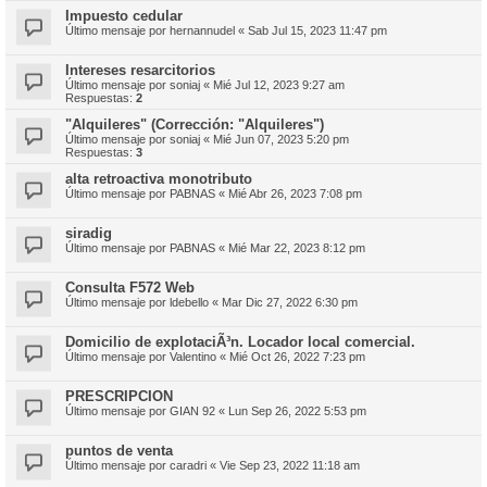
Impuesto cedular
Último mensaje por
hernannudel
«
Sab Jul 15, 2023 11:47 pm
Intereses resarcitorios
Último mensaje por
soniaj
«
Mié Jul 12, 2023 9:27 am
Respuestas:
2
"Alquileres" (Corrección: "Alquileres")
Último mensaje por
soniaj
«
Mié Jun 07, 2023 5:20 pm
Respuestas:
3
alta retroactiva monotributo
Último mensaje por
PABNAS
«
Mié Abr 26, 2023 7:08 pm
siradig
Último mensaje por
PABNAS
«
Mié Mar 22, 2023 8:12 pm
Consulta F572 Web
Último mensaje por
ldebello
«
Mar Dic 27, 2022 6:30 pm
Domicilio de explotaciÃ³n. Locador local comercial.
Último mensaje por
Valentino
«
Mié Oct 26, 2022 7:23 pm
PRESCRIPCION
Último mensaje por
GIAN 92
«
Lun Sep 26, 2022 5:53 pm
puntos de venta
Último mensaje por
caradri
«
Vie Sep 23, 2022 11:18 am