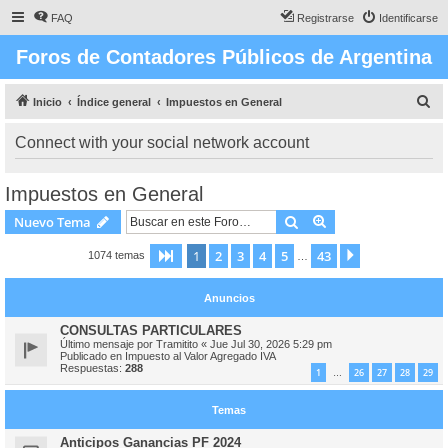
FAQ
Registrarse
Identificarse
Foros de Contadores Públicos de Argentina
B
Inicio
Índice general
Impuestos en General
u
Connect with your social network account
s
c
Impuestos en General
a
Buscar
Búsqueda avanzad
Nuevo Tema
r
1
2
3
4
5
43
Página
1
de
43
Siguiente
1074 temas
…
Anuncios
CONSULTAS PARTICULARES
Último mensaje por
Tramitito
«
Jue Jul 30, 2026 5:29 pm
Publicado en
Impuesto al Valor Agregado IVA
Respuestas:
288
1
26
27
28
29
…
Temas
Anticipos Ganancias PF 2024