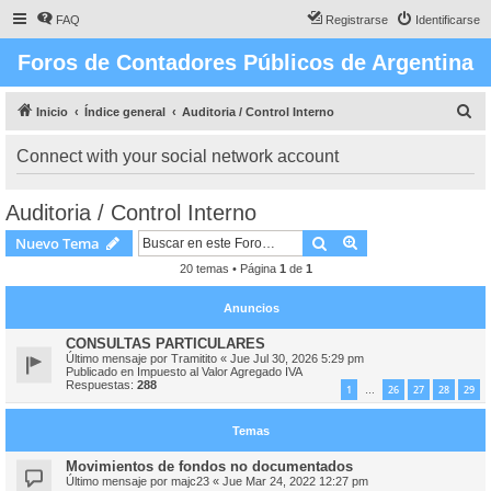
FAQ
Registrarse
Identificarse
Foros de Contadores Públicos de Argentina
B
Inicio
Índice general
Auditoria / Control Interno
u
Connect with your social network account
s
c
Auditoria / Control Interno
a
Buscar
Búsqueda avanzad
Nuevo Tema
r
20 temas • Página
1
de
1
Anuncios
CONSULTAS PARTICULARES
Último mensaje por
Tramitito
«
Jue Jul 30, 2026 5:29 pm
Publicado en
Impuesto al Valor Agregado IVA
Respuestas:
288
1
26
27
28
29
…
Temas
Movimientos de fondos no documentados
Último mensaje por
majc23
«
Jue Mar 24, 2022 12:27 pm