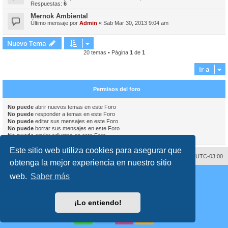
Respuestas:
6
Mernok Ambiental
Último mensaje por
Admin
«
Sab Mar 30, 2013 9:04 am
Nuevo Tema
20 temas • Página
1
de
1
Ir a
Permisos del foro
No puede
abrir nuevos temas en este Foro
No puede
responder a temas en este Foro
No puede
editar sus mensajes en este Foro
No puede
borrar sus mensajes en este Foro
No puede
enviar adjuntos en este Foro
Este sitio web utiliza cookies para asegurar que
Contáctenos
Borrar cookies
Todos los horarios son
UTC-03:00
obtenga la mejor experiencia en nuestro sitio
Desarrollado por
phpBB
® Forum Software © phpBB Limited
web.
Saber más
Traducción al español por
phpBB España
Director:
Dr. Sztarkman
- Diseñado por ©
Abogados Argentinos
2025
Privacidad
|
Condiciones
¡Lo entiendo!