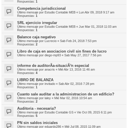
Respuestas:
1
Competencia jurisdiccional
Último mensaje por
Estudio Contable MEB
«
Lun Abr 09, 2018 9:17 am
Respuestas:
1
SRL ejercicio irregular
Último mensaje por
Estudio Contable MEB
«
Jue Mar 01, 2018 11:03 am
Respuestas:
1
Balance caja negativo
Último mensaje por
Lucrecio
«
Sab Feb 24, 2018 7:53 pm
Respuestas:
2
Libro de caja en asociacion civil sin fines de lucro
Último mensaje por
diego-mp93
«
Sab May 27, 2017 7:56 pm
informe de auditorÃ­a-situaciÃ³n especial
Último mensaje por
anacris
«
Mié Abr 13, 2016 11:46 am
Respuestas:
4
LIBRO DE BALANZA
Último mensaje por
invitado
«
Sab Abr 02, 2016 7:28 pm
Respuestas:
1
Cuanto sale auditar a la administracion de un edificio?
Último mensaje por
laley
«
Mié Mar 02, 2016 10:54 am
Respuestas:
2
Auditoria - necesaria?
Último mensaje por
Estudio Contable GS
«
Vie Oct 09, 2015 6:11 pm
Respuestas:
5
PN sin saldos iniciales
Último mensaje por
eduardo286
«
Mié Jul 08, 2015 11:09 am