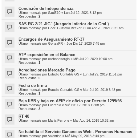
Condición de Independencia
Último mensaje por
SaulZ10
«
Lun Jul 12, 2021 8:12 pm
Respuestas:
2
SAS RG 2/21 JIG" (Juzgado Inferior de lo Gral.)
Último mensaje por
Cdor. Gustavo Becker
«
Lun Abr 26, 2021 8:31 am
Encargos de Aseguramiento RT-37
Último mensaje por
GonzaFR
«
Jue Dic 17, 2020 7:45 pm
ATP exposición en el Balance
Último mensaje por
carbonesergio
«
Mié Jul 29, 2020 10:00 am
Respuestas:
1
Acreditaciones Mercado Pago
Último mensaje por
Estudio Contable GS
«
Lun Jul 29, 2019 11:51 pm
Respuestas:
6
Fecha de firma
Último mensaje por
Estudio Contable GS
«
Mar Jul 02, 2019 6:48 pm
Respuestas:
1
Baja IIBB y baja en AFIP de oficio por Decreto 1299/98
Último mensaje por
Lucrecio
«
Mié Dic 12, 2018 12:08 pm
Respuestas:
3
RT 48
Último mensaje por
Maria Perrone
«
Mar Ago 14, 2018 10:32 am
No habilita el Servicio Ganancias Web - Personas Humanas
Último mensaje por
Valentino
«
Mié May 09, 2018 3:44 pm