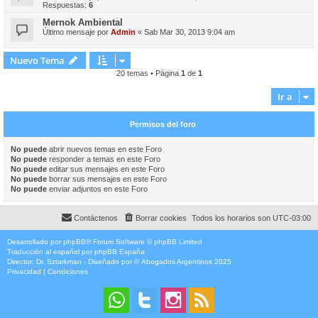
Respuestas:
6
Mernok Ambiental
Último mensaje por
Admin
«
Sab Mar 30, 2013 9:04 am
Nuevo Tema
20 temas • Página
1
de
1
Ir a
Permisos del foro
No puede
abrir nuevos temas en este Foro
No puede
responder a temas en este Foro
No puede
editar sus mensajes en este Foro
No puede
borrar sus mensajes en este Foro
No puede
enviar adjuntos en este Foro
Contáctenos
Borrar cookies
Todos los horarios son
UTC-03:00
Desarrollado por
phpBB
® Forum Software © phpBB Limited
Traducción al español por
phpBB España
Director:
Dr. Sztarkman
- Diseñado por ©
Abogados Argentinos
2025
Privacidad
|
Condiciones