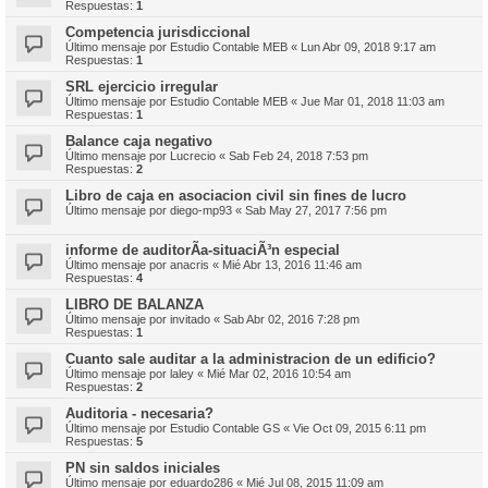
Respuestas:
1
Competencia jurisdiccional
Último mensaje por
Estudio Contable MEB
«
Lun Abr 09, 2018 9:17 am
Respuestas:
1
SRL ejercicio irregular
Último mensaje por
Estudio Contable MEB
«
Jue Mar 01, 2018 11:03 am
Respuestas:
1
Balance caja negativo
Último mensaje por
Lucrecio
«
Sab Feb 24, 2018 7:53 pm
Respuestas:
2
Libro de caja en asociacion civil sin fines de lucro
Último mensaje por
diego-mp93
«
Sab May 27, 2017 7:56 pm
informe de auditorÃ­a-situaciÃ³n especial
Último mensaje por
anacris
«
Mié Abr 13, 2016 11:46 am
Respuestas:
4
LIBRO DE BALANZA
Último mensaje por
invitado
«
Sab Abr 02, 2016 7:28 pm
Respuestas:
1
Cuanto sale auditar a la administracion de un edificio?
Último mensaje por
laley
«
Mié Mar 02, 2016 10:54 am
Respuestas:
2
Auditoria - necesaria?
Último mensaje por
Estudio Contable GS
«
Vie Oct 09, 2015 6:11 pm
Respuestas:
5
PN sin saldos iniciales
Último mensaje por
eduardo286
«
Mié Jul 08, 2015 11:09 am