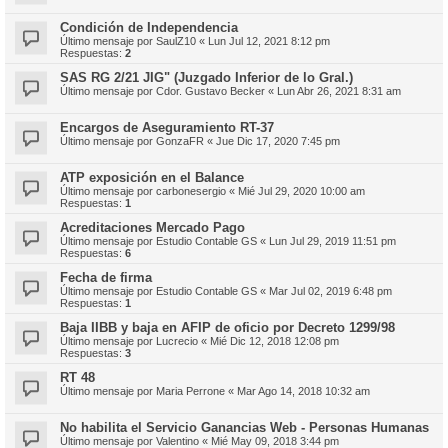
Condición de Independencia
Último mensaje por
SaulZ10
«
Lun Jul 12, 2021 8:12 pm
Respuestas:
2
SAS RG 2/21 JIG" (Juzgado Inferior de lo Gral.)
Último mensaje por
Cdor. Gustavo Becker
«
Lun Abr 26, 2021 8:31 am
Encargos de Aseguramiento RT-37
Último mensaje por
GonzaFR
«
Jue Dic 17, 2020 7:45 pm
ATP exposición en el Balance
Último mensaje por
carbonesergio
«
Mié Jul 29, 2020 10:00 am
Respuestas:
1
Acreditaciones Mercado Pago
Último mensaje por
Estudio Contable GS
«
Lun Jul 29, 2019 11:51 pm
Respuestas:
6
Fecha de firma
Último mensaje por
Estudio Contable GS
«
Mar Jul 02, 2019 6:48 pm
Respuestas:
1
Baja IIBB y baja en AFIP de oficio por Decreto 1299/98
Último mensaje por
Lucrecio
«
Mié Dic 12, 2018 12:08 pm
Respuestas:
3
RT 48
Último mensaje por
Maria Perrone
«
Mar Ago 14, 2018 10:32 am
No habilita el Servicio Ganancias Web - Personas Humanas
Último mensaje por
Valentino
«
Mié May 09, 2018 3:44 pm