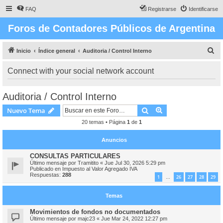
FAQ
Registrarse
Identificarse
Foros de Contadores Públicos de Argentina
B
Inicio
Índice general
Auditoria / Control Interno
u
Connect with your social network account
s
c
Auditoria / Control Interno
a
Buscar
Búsqueda avanzad
Nuevo Tema
r
20 temas • Página
1
de
1
Anuncios
CONSULTAS PARTICULARES
Último mensaje por
Tramitito
«
Jue Jul 30, 2026 5:29 pm
Publicado en
Impuesto al Valor Agregado IVA
Respuestas:
288
1
26
27
28
29
…
Temas
Movimientos de fondos no documentados
Último mensaje por
majc23
«
Jue Mar 24, 2022 12:27 pm