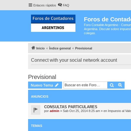
Enlaces rápidos
FAQ
Foros de Contad
Foro Contable Argentino - Comun
Argentina. Discute sobre impuest
colegas.
Inicio
Índice general
Previsional
Connect with your social network account
Previsional
Buscar
Bús
Nuevo Tema
ANUNCIOS
CONSULTAS PARTICULARES
por
admin
»
Sab Oct 25, 2014 8:25 am
» en
Impuesto al Val
TEMAS