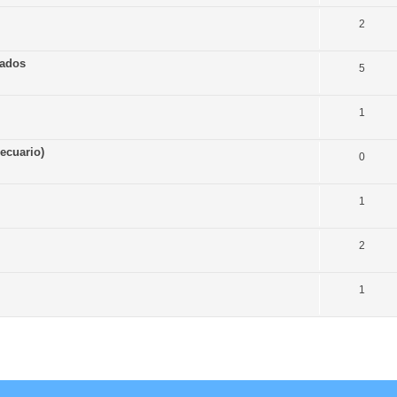
2
eados
5
1
ecuario)
0
1
2
1