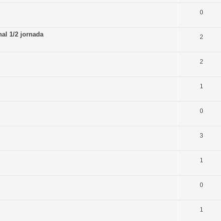
0
al 1/2 jornada
2
2
1
0
3
1
0
1