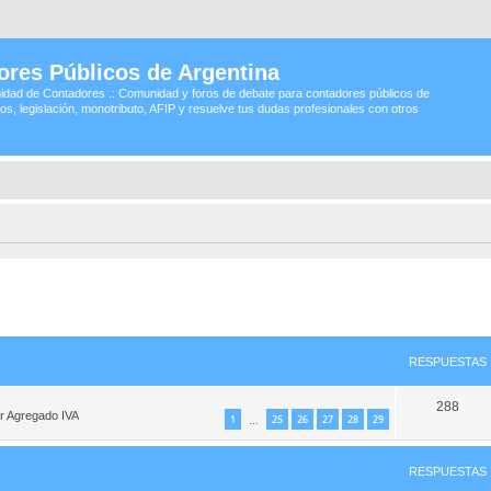
ores Públicos de Argentina
idad de Contadores .: Comunidad y foros de debate para contadores públicos de
os, legislación, monotributo, AFIP y resuelve tus dudas profesionales con otros
queda avanzada
RESPUESTAS
288
or Agregado IVA
1
25
26
27
28
29
…
RESPUESTAS