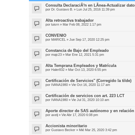
Consulta DeclaraciÃ³n en LÃ­nea-Actualizar dat
por
Dr. Gustavo B.
»
Lun Jul 25, 2016 11:39 pm
Alta retroactiva trabajador
por
luisrn
»
Mar Feb 08, 2022 1:17 pm
CONVENIO
por
MARICEL
»
Jue Sep 17, 2020 12:25 pm
Constancia de Bajo del Empleado
por
majc23
»
Mar Ene 12, 2021 5:31 pm
Alta Temprana Empleados y Matrícula
por
Haler832
»
Mar Oct 13, 2020 6:55 pm
Certificación de Servicios" (Corregido la tilde)
por
IVANA1980
»
Vie Oct 16, 2020 11:17 am
Certificación de servicios con art. 223 LCT
por
IVANA1980
»
Vie Jul 31, 2020 10:10 am
Aporte director de SAS autónomo y en relación
por
axelj
»
Vie Abr 17, 2020 6:08 pm
Accionista minoritario
por
Gustavo Becker
»
Mié Mar 25, 2020 3:42 pm