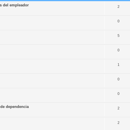
os del empleador
2
0
5
0
1
0
0
 de dependencia
2
2