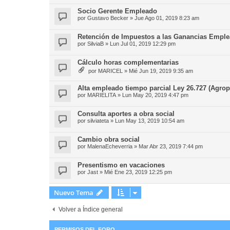
Socio Gerente Empleado
por
Gustavo Becker
»
Jue Ago 01, 2019 8:23 am
Retención de Impuestos a las Ganancias Empl
por
SilviaB
»
Lun Jul 01, 2019 12:29 pm
Cálculo horas complementarias
por
MARICEL
»
Mié Jun 19, 2019 9:35 am
Alta empleado tiempo parcial Ley 26.727 (Agrop
por
MARIELITA
»
Lun May 20, 2019 4:47 pm
Consulta aportes a obra social
por
silviateta
»
Lun May 13, 2019 10:54 am
Cambio obra social
por
MalenaEcheverria
»
Mar Abr 23, 2019 7:44 pm
Presentismo en vacaciones
por
Jast
»
Mié Ene 23, 2019 12:25 pm
Nuevo Tema
Volver a Índice general
PERMISOS DEL FORO