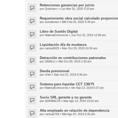
Retenciones ganancias por juicio
por
Quinmarc
»
Lun Mar 02, 2020 3:10 pm
Requerimiento obra social calculado proporcion
por
estudionea
»
Mié Feb 05, 2020 5:39 pm
Libro de Sueldo Digital
por
MalenaEcheverria
»
Jue Oct 31, 2019 12:06 pm
Liquidación día de mudanza
por
carina0625
»
Mar Oct 29, 2019 10:26 am
Detracción en contribuciones patronales
por
SIMALU
»
Mié Oct 09, 2019 2:30 pm
Deuda previsional
por
Uriel
»
Sab Jun 01, 2019 6:30 pm
Sistema para liquidar CCT 130/75
por
MalenaEcheverria
»
Vie Sep 13, 2019 6:37 pm
Socio SRL gerente y no gerente
por
ADRIBACHI
»
Mar Ago 13, 2019 10:02 am
Alta empleado en relación de dependencia
por
carina2728
»
Mié Ago 07, 2019 6:35 pm