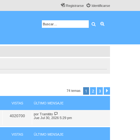
Registrarse
Identificarse
Buscar
Búsqueda avanza
1
2
3
Siguiente
74 temas
VISTAS
ÚLTIMO MENSAJE
por
Tramitito
4020700
Jue Jul 30, 2026 5:29 pm
VISTAS
ÚLTIMO MENSAJE