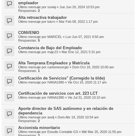
empleador
Último mensaje por
soniaj
«
Jue Jun 20, 2024 10:53 pm
Respuestas:
2
Alta retroactiva trabajador
Último mensaje por
luisrn
«
Mar Feb 08, 2022 1:17 pm
CONVENIO
Último mensaje por
MARICEL
«
Lun Jun 07, 2021 9:50 am
Respuestas:
5
Constancia de Bajo del Empleado
Último mensaje por
majc23
«
Mar Ene 12, 2021 5:31 pm
Alta Temprana Empleados y Matrícula
Último mensaje por
carbonesergio
«
Dom Oct 18, 2020 10:00 am
Respuestas:
1
Certificación de Servicios" (Corregido la tilde)
Último mensaje por
IVANA1980
«
Vie Oct 16, 2020 11:17 am
Certificación de servicios con art. 223 LCT
Último mensaje por
IVANA1980
«
Vie Jul 31, 2020 10:10 am
Aporte director de SAS autónomo y en relación de
dependencia
Último mensaje por
axelj
«
Dom Abr 19, 2020 10:54 am
Respuestas:
2
Accionista minoritario
Último mensaje por
Estudio Contable GS
«
Mié Mar 25, 2020 11:55 pm
Respuestas:
2