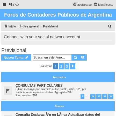
FAQ
Registrarse
Identificarse
Foros de Contadores Públicos de Argentina
B
Inicio
Índice general
Previsional
u
Connect with your social network account
s
c
Previsional
a
Buscar
Búsqueda avanzad
Nuevo Tema
r
1
2
3
Siguiente
74 temas
Anuncios
CONSULTAS PARTICULARES
Último mensaje por
Tramitito
«
Jue Jul 30, 2026 5:29 pm
Publicado en
Impuesto al Valor Agregado IVA
Respuestas:
288
1
26
27
28
29
…
Temas
Consulta DeclaraciÃ³n en LÃ­nea-Actualizar datos del