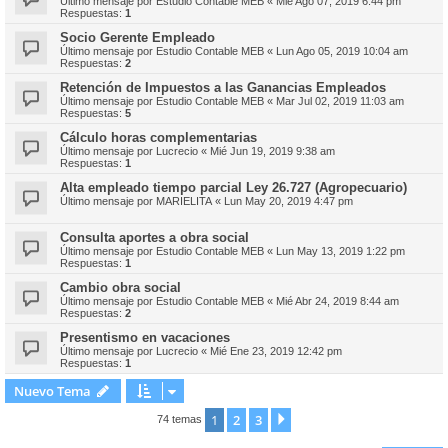
Último mensaje por
Estudio Contable MEB
«
Mié Ago 07, 2019 6:44 pm
Respuestas:
1
Socio Gerente Empleado
Último mensaje por
Estudio Contable MEB
«
Lun Ago 05, 2019 10:04 am
Respuestas:
2
Retención de Impuestos a las Ganancias Empleados
Último mensaje por
Estudio Contable MEB
«
Mar Jul 02, 2019 11:03 am
Respuestas:
5
Cálculo horas complementarias
Último mensaje por
Lucrecio
«
Mié Jun 19, 2019 9:38 am
Respuestas:
1
Alta empleado tiempo parcial Ley 26.727 (Agropecuario)
Último mensaje por
MARIELITA
«
Lun May 20, 2019 4:47 pm
Consulta aportes a obra social
Último mensaje por
Estudio Contable MEB
«
Lun May 13, 2019 1:22 pm
Respuestas:
1
Cambio obra social
Último mensaje por
Estudio Contable MEB
«
Mié Abr 24, 2019 8:44 am
Respuestas:
2
Presentismo en vacaciones
Último mensaje por
Lucrecio
«
Mié Ene 23, 2019 12:42 pm
Respuestas:
1
Nuevo Tema
1
2
3
Siguiente
74 temas