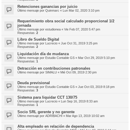
Retenciones ganancias por juicio
Último mensaje por
Quinmarc
«
Lun Mar 02, 2020 3:10 pm
Requerimiento obra social calculado proporcional 1/2
jornada
Último mensaje por
estudionea
«
Vie Feb 07, 2020 5:47 pm
Respuestas:
2
Libro de Sueldo Digital
Último mensaje por
Lucrecio
«
Jue Oct 31, 2019 3:25 pm
Respuestas:
2
Liquidación día de mudanza
Último mensaje por
Estudio Contable GS
«
Mar Oct 29, 2019 5:10 pm
Respuestas:
1
Detracción en contribuciones patronales
Último mensaje por
SIMALU
«
Mié Oct 09, 2019 2:30 pm
Deuda previsional
Último mensaje por
Estudio Contable GS
«
Jue Oct 03, 2019 8:18 pm
Respuestas:
3
Sistema para liquidar CCT 130/75
Último mensaje por
Lucrecio
«
Lun Sep 16, 2019 8:33 am
Respuestas:
1
Socio SRL gerente y no gerente
Último mensaje por
ADRIBACHI
«
Mar Ago 13, 2019 10:02 am
Alta empleado en relación de dependencia