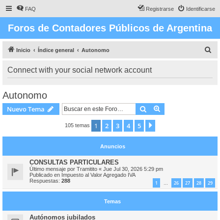
FAQ
Registrarse
Identificarse
Foros de Contadores Públicos de Argentina
B
Inicio
Índice general
Autonomo
u
Connect with your social network account
s
c
Autonomo
a
Buscar
Búsqueda avanzad
Nuevo Tema
r
1
2
3
4
5
Siguiente
105 temas
Anuncios
CONSULTAS PARTICULARES
Último mensaje por
Tramitito
«
Jue Jul 30, 2026 5:29 pm
Publicado en
Impuesto al Valor Agregado IVA
Respuestas:
288
1
26
27
28
29
…
Temas
Autónomos jubilados