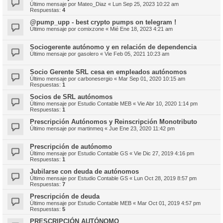
Último mensaje por
Mateo_Diaz
«
Lun Sep 25, 2023 10:22 am
Respuestas:
4
@pump_upp - best crypto pumps on telegram !
Último mensaje por
comixzone
«
Mié Ene 18, 2023 4:21 am
Sociogerente autónomo y en relación de dependencia
Último mensaje por
gasolero
«
Vie Feb 05, 2021 10:23 am
Sociо Gerente SRL cesa en empleados autónomos
Último mensaje por
carbonesergio
«
Mar Sep 01, 2020 10:15 am
Respuestas:
1
Socios de SRL autónomos
Último mensaje por
Estudio Contable MEB
«
Vie Abr 10, 2020 1:14 pm
Respuestas:
1
Prescripción Autónomos y Reinscripción Monotributo
Último mensaje por
martinmeq
«
Jue Ene 23, 2020 11:42 pm
Prescripción de autónomo
Último mensaje por
Estudio Contable GS
«
Vie Dic 27, 2019 4:16 pm
Respuestas:
1
Jubilarse con deuda de autónomos
Último mensaje por
Estudio Contable GS
«
Lun Oct 28, 2019 8:57 pm
Respuestas:
7
Prescripción de deuda
Último mensaje por
Estudio Contable MEB
«
Mar Oct 01, 2019 4:57 pm
Respuestas:
5
PRESCRIPCIÓN AUTÓNOMO