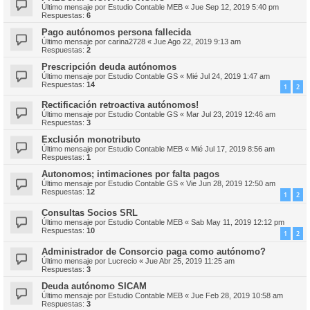
Último mensaje por
Estudio Contable MEB
«
Jue Sep 12, 2019 5:40 pm
Respuestas:
6
Pago autónomos persona fallecida
Último mensaje por
carina2728
«
Jue Ago 22, 2019 9:13 am
Respuestas:
2
Prescripción deuda autónomos
Último mensaje por
Estudio Contable GS
«
Mié Jul 24, 2019 1:47 am
Respuestas:
14
1
2
Rectificación retroactiva autónomos!
Último mensaje por
Estudio Contable GS
«
Mar Jul 23, 2019 12:46 am
Respuestas:
3
Exclusión monotributo
Último mensaje por
Estudio Contable MEB
«
Mié Jul 17, 2019 8:56 am
Respuestas:
1
Autonomos; intimaciones por falta pagos
Último mensaje por
Estudio Contable GS
«
Vie Jun 28, 2019 12:50 am
Respuestas:
12
1
2
Consultas Socios SRL
Último mensaje por
Estudio Contable MEB
«
Sab May 11, 2019 12:12 pm
Respuestas:
10
1
2
Administrador de Consorcio paga como autónomo?
Último mensaje por
Lucrecio
«
Jue Abr 25, 2019 11:25 am
Respuestas:
3
Deuda autónomo SICAM
Último mensaje por
Estudio Contable MEB
«
Jue Feb 28, 2019 10:58 am
Respuestas:
3