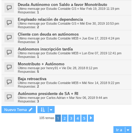
Deuda Autónomo con Saldo a favor Monotributo
Último mensaje por
Estudio Contable GS
«
Mar Feb 19, 2019 11:19 pm
Respuestas:
1
Empleado relación de dependencia
Último mensaje por
Estudio Contable GS
«
Mié Ene 30, 2019 10:53 pm
Respuestas:
2
Cliente con deuda en autónomos
Último mensaje por
Estudio Contable MEB
«
Jue Ene 17, 2019 4:24 pm
Respuestas:
3
Autónomos inscripción tardía
Último mensaje por
Estudio Contable MEB
«
Lun Ene 07, 2019 12:41 pm
Respuestas:
1
Monotributo + Autónomo
Último mensaje por
henry91
«
Vie Dic 28, 2018 8:12 pm
Respuestas:
5
Baja retroactiva
Último mensaje por
Estudio Contable MEB
«
Mié Nov 14, 2018 9:22 pm
Respuestas:
2
Autónomo presidente de SA + RI
Último mensaje por
Carlos Adrian
«
Mar Nov 06, 2018 9:44 am
Respuestas:
3
Nuevo Tema
1
2
3
4
5
Siguiente
105 temas
Ir a