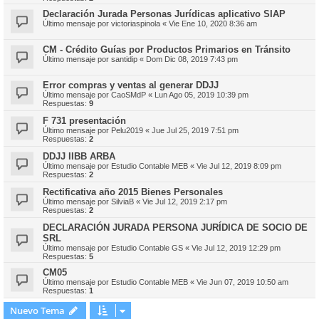
Declaración Jurada Personas Jurídicas aplicativo SIAP
Último mensaje por
victoriaspinola
«
Vie Ene 10, 2020 8:36 am
CM - Crédito Guías por Productos Primarios en Tránsito
Último mensaje por
santidip
«
Dom Dic 08, 2019 7:43 pm
Error compras y ventas al generar DDJJ
Último mensaje por
CaoSMdP
«
Lun Ago 05, 2019 10:39 pm
Respuestas:
9
F 731 presentación
Último mensaje por
Pelu2019
«
Jue Jul 25, 2019 7:51 pm
Respuestas:
2
DDJJ IIBB ARBA
Último mensaje por
Estudio Contable MEB
«
Vie Jul 12, 2019 8:09 pm
Respuestas:
2
Rectificativa año 2015 Bienes Personales
Último mensaje por
SilviaB
«
Vie Jul 12, 2019 2:17 pm
Respuestas:
2
DECLARACIÓN JURADA PERSONA JURÍDICA DE SOCIO DE
SRL
Último mensaje por
Estudio Contable GS
«
Vie Jul 12, 2019 12:29 pm
Respuestas:
5
CM05
Último mensaje por
Estudio Contable MEB
«
Vie Jun 07, 2019 10:50 am
Respuestas:
1
Nuevo Tema