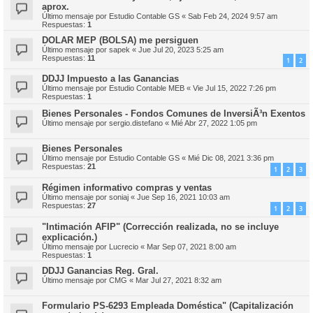
aprox.
Último mensaje por
Estudio Contable GS
«
Sab Feb 24, 2024 9:57 am
Respuestas:
1
DOLAR MEP (BOLSA) me persiguen
Último mensaje por
sapek
«
Jue Jul 20, 2023 5:25 am
Respuestas:
11
1
2
DDJJ Impuesto a las Ganancias
Último mensaje por
Estudio Contable MEB
«
Vie Jul 15, 2022 7:26 pm
Respuestas:
1
Bienes Personales - Fondos Comunes de InversiÃ³n Exentos
Último mensaje por
sergio.distefano
«
Mié Abr 27, 2022 1:05 pm
Bienes Personales
Último mensaje por
Estudio Contable GS
«
Mié Dic 08, 2021 3:36 pm
Respuestas:
21
1
2
3
Régimen informativo compras y ventas
Último mensaje por
soniaj
«
Jue Sep 16, 2021 10:03 am
Respuestas:
27
1
2
3
"Intimación AFIP" (Corrección realizada, no se incluye
explicación.)
Último mensaje por
Lucrecio
«
Mar Sep 07, 2021 8:00 am
Respuestas:
1
DDJJ Ganancias Reg. Gral.
Último mensaje por
CMG
«
Mar Jul 27, 2021 8:32 am
Formulario PS-6293 Empleada Doméstica" (Capitalización