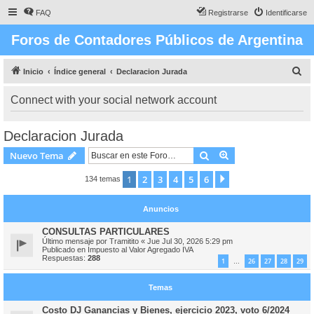
FAQ
Registrarse
Identificarse
Foros de Contadores Públicos de Argentina
B
Inicio
Índice general
Declaracion Jurada
u
Connect with your social network account
s
c
Declaracion Jurada
a
Buscar
Búsqueda avanzad
Nuevo Tema
r
1
2
3
4
5
6
Siguiente
134 temas
Anuncios
CONSULTAS PARTICULARES
Último mensaje por
Tramitito
«
Jue Jul 30, 2026 5:29 pm
Publicado en
Impuesto al Valor Agregado IVA
Respuestas:
288
1
26
27
28
29
…
Temas
Costo DJ Ganancias y Bienes, ejercicio 2023, voto 6/2024