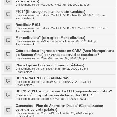
estandarizada)
Último mensaje por
Marcoscs
«
Mar Jun 15, 2021 11:30 am
F931" (El código se mantiene sin cambios)
Último mensaje por
Estudio Contable MEB
«
Mar Abr 20, 2021 9:09 am
Respuestas:
2
Rectificar F-931
Último mensaje por
Estudio Contable MEB
«
Sab Mar 27, 2021 10:16 am
Respuestas:
2
Monotributista" (corregido: Monotributista)
Último mensaje por
elRAYOcontador
«
Lun Sep 07, 2020 6:48 pm
Respuestas:
1
Cómo declarar ingresos brutos en CABA (Área Metropolitana
de Buenos Aires) por venta de servicios exteriores?
Último mensaje por
Civer25
«
Jue Sep 03, 2020 6:00 pm
Plazo Fijo en Dólares (Impuesto Cédulaar)
Último mensaje por
camila95
«
Mar Ago 11, 2020 2:52 pm
Respuestas:
2
HERENCIA EN DDJJ GANANCIAS
Último mensaje por
martina07
«
Lun Ago 03, 2020 12:31 pm
Respuestas:
2
BB.PP. 2019 Usufructuarios. La CUIT ingresada es inválida"
(Corrección: capitalización de las siglas BB.PP.)
Último mensaje por
Toberius
«
Mar Jul 14, 2020 11:02 am
Ganancias - Plan de Ahorro en Deuda" (Capitalización
estándar de cada palabra)
Último mensaje por
Chechu1981
«
Lun Jun 29, 2020 7:47 pm
Respuestas:
2