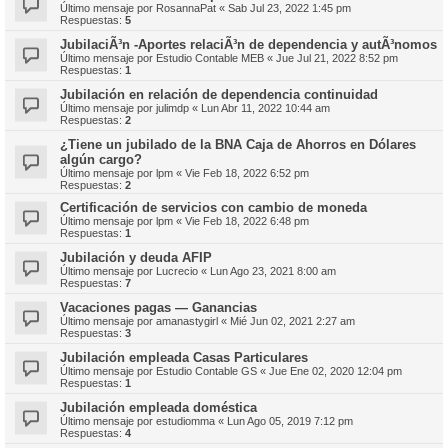
Último mensaje por
RosannaPat
«
Sab Jul 23, 2022 1:45 pm
Respuestas:
5
JubilaciÃ³n -Aportes relaciÃ³n de dependencia y autÃ³nomos
Último mensaje por
Estudio Contable MEB
«
Jue Jul 21, 2022 8:52 pm
Respuestas:
1
Jubilación en relación de dependencia continuidad
Último mensaje por
julimdp
«
Lun Abr 11, 2022 10:44 am
Respuestas:
2
¿Tiene un jubilado de la BNA Caja de Ahorros en Dólares
algún cargo?
Último mensaje por
lpm
«
Vie Feb 18, 2022 6:52 pm
Respuestas:
2
Certificación de servicios con cambio de moneda
Último mensaje por
lpm
«
Vie Feb 18, 2022 6:48 pm
Respuestas:
1
Jubilación y deuda AFIP
Último mensaje por
Lucrecio
«
Lun Ago 23, 2021 8:00 am
Respuestas:
7
Vacaciones pagas — Ganancias
Último mensaje por
amanastygirl
«
Mié Jun 02, 2021 2:27 am
Respuestas:
3
Jubilación empleada Casas Particulares
Último mensaje por
Estudio Contable GS
«
Jue Ene 02, 2020 12:04 pm
Respuestas:
1
Jubilación empleada doméstica
Último mensaje por
estudiomma
«
Lun Ago 05, 2019 7:12 pm
Respuestas:
4