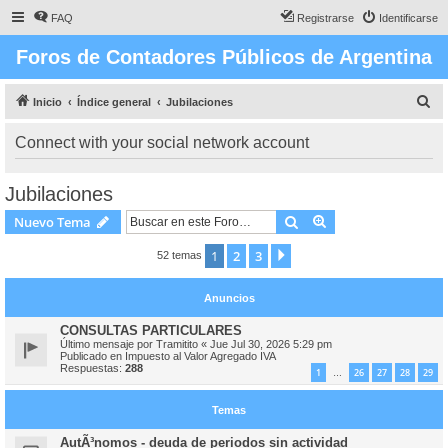
FAQ
Registrarse
Identificarse
Foros de Contadores Públicos de Argentina
B
Inicio
Índice general
Jubilaciones
u
Connect with your social network account
s
c
Jubilaciones
a
Buscar
Búsqueda avanzad
Nuevo Tema
r
1
2
3
Siguiente
52 temas
Anuncios
CONSULTAS PARTICULARES
Último mensaje por
Tramitito
«
Jue Jul 30, 2026 5:29 pm
Publicado en
Impuesto al Valor Agregado IVA
Respuestas:
288
1
26
27
28
29
…
Temas
AutÃ³nomos - deuda de periodos sin actividad