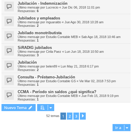
Jubilación - Indemnización
Último mensaje por
Lucrecio
«
Jue Dic 06, 2018 11:01 pm
Respuestas:
6
Jubilados y empleados
Último mensaje por
mguaraldo
«
Jue Ago 30, 2018 10:28 am
Respuestas:
2
Jubilado monotributista
Último mensaje por
Estudio Contable MEB
«
Sab Ago 18, 2018 10:46 am
Respuestas:
1
SiRADIG jubilados
Último mensaje por
Cirila Paez
«
Lun Jun 18, 2018 10:50 am
Respuestas:
3
Jubilación
Último mensaje por
belen89
«
Lun May 21, 2018 6:17 pm
Respuestas:
2
Consulta - Préstamo-Jubilación
Último mensaje por
Estudio Contable GS
«
Vie Mar 02, 2018 7:53 pm
Respuestas:
1
CCMA - Período sin saldos ¿qué significa?
Último mensaje por
Estudio Contable MEB
«
Jue Feb 15, 2018 9:19 pm
Respuestas:
1
Nuevo Tema
1
2
3
Siguiente
52 temas
Ir a