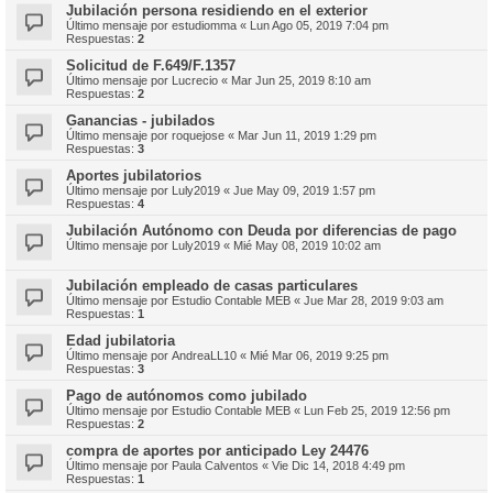
Jubilación persona residiendo en el exterior
Último mensaje por
estudiomma
«
Lun Ago 05, 2019 7:04 pm
Respuestas:
2
Solicitud de F.649/F.1357
Último mensaje por
Lucrecio
«
Mar Jun 25, 2019 8:10 am
Respuestas:
2
Ganancias - jubilados
Último mensaje por
roquejose
«
Mar Jun 11, 2019 1:29 pm
Respuestas:
3
Aportes jubilatorios
Último mensaje por
Luly2019
«
Jue May 09, 2019 1:57 pm
Respuestas:
4
Jubilación Autónomo con Deuda por diferencias de pago
Último mensaje por
Luly2019
«
Mié May 08, 2019 10:02 am
Jubilación empleado de casas particulares
Último mensaje por
Estudio Contable MEB
«
Jue Mar 28, 2019 9:03 am
Respuestas:
1
Edad jubilatoria
Último mensaje por
AndreaLL10
«
Mié Mar 06, 2019 9:25 pm
Respuestas:
3
Pago de autónomos como jubilado
Último mensaje por
Estudio Contable MEB
«
Lun Feb 25, 2019 12:56 pm
Respuestas:
2
compra de aportes por anticipado Ley 24476
Último mensaje por
Paula Calventos
«
Vie Dic 14, 2018 4:49 pm
Respuestas:
1