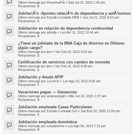
Último mensaje por
RosannaPat
«
Sab Jul 23, 2022 1:45 pm
Respuestas:
5
JubilaciÃ³n -Aportes relaciÃ³n de dependencia y autÃ³nomos
Último mensaje por
Estudio Contable MEB
«
Jue Jul 21, 2022 8:52 pm
Respuestas:
1
Jubilación en relación de dependencia continuidad
Último mensaje por
julimdp
«
Lun Abr 11, 2022 10:44 am
Respuestas:
2
¿Tiene un jubilado de la BNA Caja de Ahorros en Dólares
algún cargo?
Último mensaje por
lpm
«
Vie Feb 18, 2022 6:52 pm
Respuestas:
2
Certificación de servicios con cambio de moneda
Último mensaje por
lpm
«
Vie Feb 18, 2022 6:48 pm
Respuestas:
1
Jubilación y deuda AFIP
Último mensaje por
Lucrecio
«
Lun Ago 23, 2021 8:00 am
Respuestas:
7
Vacaciones pagas — Ganancias
Último mensaje por
amanastygirl
«
Mié Jun 02, 2021 2:27 am
Respuestas:
3
Jubilación empleada Casas Particulares
Último mensaje por
Estudio Contable GS
«
Jue Ene 02, 2020 12:04 pm
Respuestas:
1
Jubilación empleada doméstica
Último mensaje por
estudiomma
«
Lun Ago 05, 2019 7:12 pm
Respuestas:
4