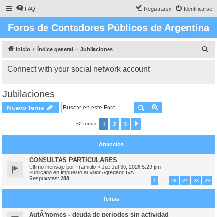
FAQ
Registrarse
Identificarse
Foros de Contadores Públicos de Argentina
B
Inicio
Índice general
Jubilaciones
u
Connect with your social network account
s
c
Jubilaciones
a
Buscar
Búsqueda avanzad
Nuevo Tema
r
1
2
3
Siguiente
52 temas
Anuncios
CONSULTAS PARTICULARES
Último mensaje por
Tramitito
«
Jue Jul 30, 2026 5:29 pm
Publicado en
Impuesto al Valor Agregado IVA
Respuestas:
288
1
26
27
28
29
…
Temas
AutÃ³nomos - deuda de periodos sin actividad