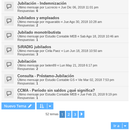
Jubilación - Indemnización
Último mensaje por
Lucrecio
«
Jue Dic 06, 2018 11:01 pm
Respuestas:
6
Jubilados y empleados
Último mensaje por
mguaraldo
«
Jue Ago 30, 2018 10:28 am
Respuestas:
2
Jubilado monotributista
Último mensaje por
Estudio Contable MEB
«
Sab Ago 18, 2018 10:46 am
Respuestas:
1
SiRADIG jubilados
Último mensaje por
Cirila Paez
«
Lun Jun 18, 2018 10:50 am
Respuestas:
3
Jubilación
Último mensaje por
belen89
«
Lun May 21, 2018 6:17 pm
Respuestas:
2
Consulta - Préstamo-Jubilación
Último mensaje por
Estudio Contable GS
«
Vie Mar 02, 2018 7:53 pm
Respuestas:
1
CCMA - Período sin saldos ¿qué significa?
Último mensaje por
Estudio Contable MEB
«
Jue Feb 15, 2018 9:19 pm
Respuestas:
1
Nuevo Tema
1
2
3
Siguiente
52 temas
Ir a