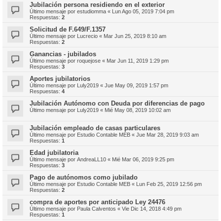
Jubilación persona residiendo en el exterior
Último mensaje por
estudiomma
«
Lun Ago 05, 2019 7:04 pm
Respuestas:
2
Solicitud de F.649/F.1357
Último mensaje por
Lucrecio
«
Mar Jun 25, 2019 8:10 am
Respuestas:
2
Ganancias - jubilados
Último mensaje por
roquejose
«
Mar Jun 11, 2019 1:29 pm
Respuestas:
3
Aportes jubilatorios
Último mensaje por
Luly2019
«
Jue May 09, 2019 1:57 pm
Respuestas:
4
Jubilación Autónomo con Deuda por diferencias de pago
Último mensaje por
Luly2019
«
Mié May 08, 2019 10:02 am
Jubilación empleado de casas particulares
Último mensaje por
Estudio Contable MEB
«
Jue Mar 28, 2019 9:03 am
Respuestas:
1
Edad jubilatoria
Último mensaje por
AndreaLL10
«
Mié Mar 06, 2019 9:25 pm
Respuestas:
3
Pago de autónomos como jubilado
Último mensaje por
Estudio Contable MEB
«
Lun Feb 25, 2019 12:56 pm
Respuestas:
2
compra de aportes por anticipado Ley 24476
Último mensaje por
Paula Calventos
«
Vie Dic 14, 2018 4:49 pm
Respuestas:
1