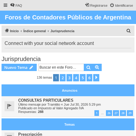
FAQ
Registrarse
Identificarse
Foros de Contadores Públicos de Argentina
B
Inicio
Índice general
Jurisprudencia
u
Connect with your social network account
s
c
Jurisprudencia
a
Buscar
Búsqueda avanzad
Nuevo Tema
r
1
2
3
4
5
6
Siguiente
136 temas
Anuncios
CONSULTAS PARTICULARES
Último mensaje por
Tramitito
«
Jue Jul 30, 2026 5:29 pm
Publicado en
Impuesto al Valor Agregado IVA
Respuestas:
288
1
26
27
28
29
…
Temas
Prescripción