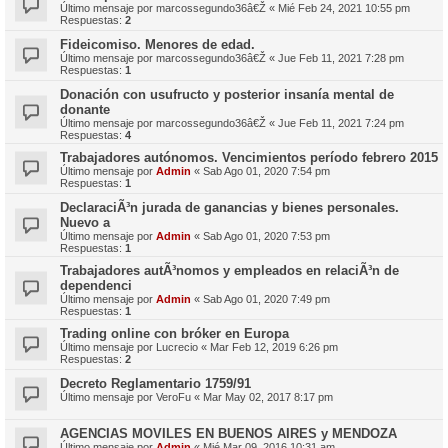
Último mensaje por
marcossegundo36â€Ž
«
Mié Feb 24, 2021 10:55 pm
Respuestas:
2
Fideicomiso. Menores de edad.
Último mensaje por
marcossegundo36â€Ž
«
Jue Feb 11, 2021 7:28 pm
Respuestas:
1
Donación con usufructo y posterior insanía mental de
donante
Último mensaje por
marcossegundo36â€Ž
«
Jue Feb 11, 2021 7:24 pm
Respuestas:
4
Trabajadores autónomos. Vencimientos período febrero 2015
Último mensaje por
Admin
«
Sab Ago 01, 2020 7:54 pm
Respuestas:
1
DeclaraciÃ³n jurada de ganancias y bienes personales.
Nuevo a
Último mensaje por
Admin
«
Sab Ago 01, 2020 7:53 pm
Respuestas:
1
Trabajadores autÃ³nomos y empleados en relaciÃ³n de
dependenci
Último mensaje por
Admin
«
Sab Ago 01, 2020 7:49 pm
Respuestas:
1
Trading online con bróker en Europa
Último mensaje por
Lucrecio
«
Mar Feb 12, 2019 6:26 pm
Respuestas:
2
Decreto Reglamentario 1759/91
Último mensaje por
VeroFu
«
Mar May 02, 2017 8:17 pm
AGENCIAS MOVILES EN BUENOS AIRES y MENDOZA
Último mensaje por
Admin
«
Mié Mar 09, 2016 10:31 am