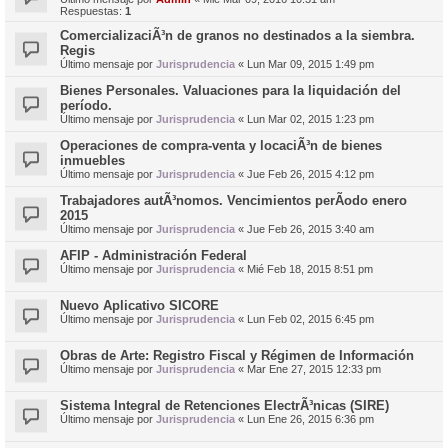
Respuestas:
1
ComercializaciÃ³n de granos no destinados a la siembra.
Regis
Último mensaje por
Jurisprudencia
«
Lun Mar 09, 2015 1:49 pm
Bienes Personales. Valuaciones para la liquidación del
período.
Último mensaje por
Jurisprudencia
«
Lun Mar 02, 2015 1:23 pm
Operaciones de compra-venta y locaciÃ³n de bienes
inmuebles
Último mensaje por
Jurisprudencia
«
Jue Feb 26, 2015 4:12 pm
Trabajadores autÃ³nomos. Vencimientos perÃ­odo enero
2015
Último mensaje por
Jurisprudencia
«
Jue Feb 26, 2015 3:40 am
AFIP - Administración Federal
Último mensaje por
Jurisprudencia
«
Mié Feb 18, 2015 8:51 pm
Nuevo Aplicativo SICORE
Último mensaje por
Jurisprudencia
«
Lun Feb 02, 2015 6:45 pm
Obras de Arte: Registro Fiscal y Régimen de Información
Último mensaje por
Jurisprudencia
«
Mar Ene 27, 2015 12:33 pm
Sistema Integral de Retenciones ElectrÃ³nicas (SIRE)
Último mensaje por
Jurisprudencia
«
Lun Ene 26, 2015 6:36 pm