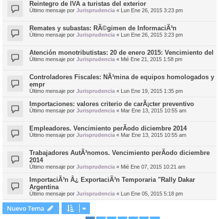
Reintegro de IVA a turistas del exterior
Último mensaje por
Jurisprudencia
«
Lun Ene 26, 2015 3:23 pm
Remates y subastas: RÃ©gimen de InformaciÃ³n
Último mensaje por
Jurisprudencia
«
Lun Ene 26, 2015 3:23 pm
Atención monotributistas: 20 de enero 2015: Vencimiento del
Último mensaje por
Jurisprudencia
«
Mié Ene 21, 2015 1:58 pm
Controladores Fiscales: NÃ³mina de equipos homologados y
empr
Último mensaje por
Jurisprudencia
«
Lun Ene 19, 2015 1:35 pm
Importaciones: valores criterio de carÃ¡cter preventivo
Último mensaje por
Jurisprudencia
«
Mar Ene 13, 2015 10:55 am
Empleadores. Vencimiento perÃ­odo diciembre 2014
Último mensaje por
Jurisprudencia
«
Mar Ene 13, 2015 10:55 am
Trabajadores AutÃ³nomos. Vencimiento perÃ­odo diciembre
2014
Último mensaje por
Jurisprudencia
«
Mié Ene 07, 2015 10:21 am
ImportaciÃ³n Â¿ ExportaciÃ³n Temporaria "Rally Dakar
Argentina
Último mensaje por
Jurisprudencia
«
Lun Ene 05, 2015 5:18 pm
Nuevo Tema