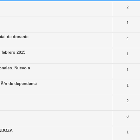
2
1
ntal de donante
4
 febrero 2015
1
onales. Nuevo a
1
iÃ³n de dependenci
1
2
0
NDOZA
1