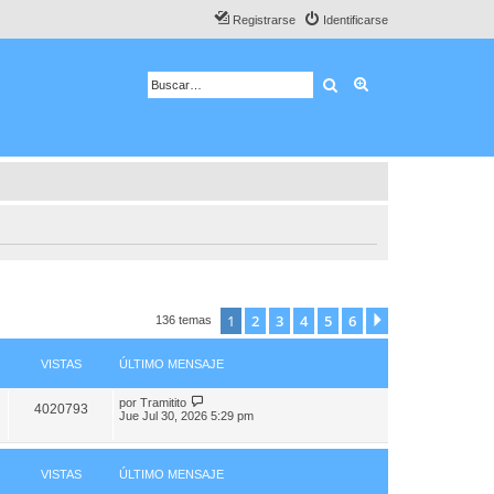
Registrarse
Identificarse
Buscar
Búsqueda avanza
1
2
3
4
5
6
Siguiente
136 temas
VISTAS
ÚLTIMO MENSAJE
por
Tramitito
4020793
Jue Jul 30, 2026 5:29 pm
VISTAS
ÚLTIMO MENSAJE