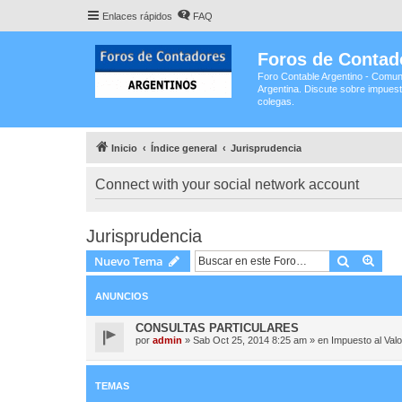
Enlaces rápidos
FAQ
Foros de Contad
Foro Contable Argentino - Comun
Argentina. Discute sobre impuest
colegas.
Inicio
Índice general
Jurisprudencia
Connect with your social network account
Jurisprudencia
Buscar
Bús
Nuevo Tema
ANUNCIOS
CONSULTAS PARTICULARES
por
admin
»
Sab Oct 25, 2014 8:25 am
» en
Impuesto al Val
TEMAS