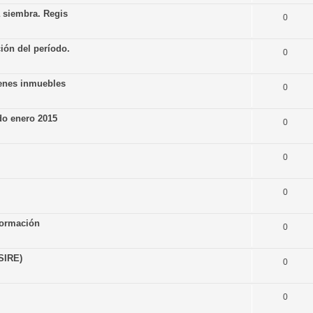
a siembra. Regis
0
ión del período.
0
ienes inmuebles
0
do enero 2015
0
0
0
formación
0
(SIRE)
0
0