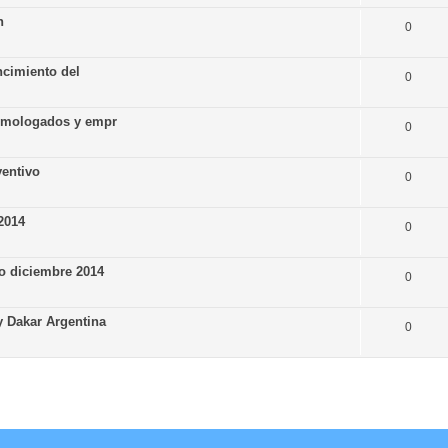
n
0
ncimiento del
0
homologados y empr
0
ventivo
0
2014
0
o diciembre 2014
0
y Dakar Argentina
0