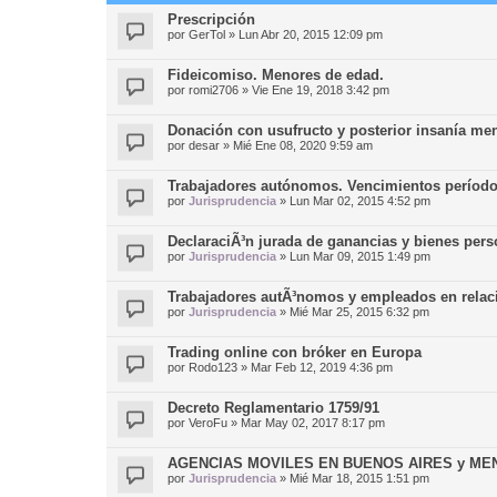
Prescripción
por
GerTol
»
Lun Abr 20, 2015 12:09 pm
Fideicomiso. Menores de edad.
por
romi2706
»
Vie Ene 19, 2018 3:42 pm
Donación con usufructo y posterior insanía me
por
desar
»
Mié Ene 08, 2020 9:59 am
Trabajadores autónomos. Vencimientos período
por
Jurisprudencia
»
Lun Mar 02, 2015 4:52 pm
DeclaraciÃ³n jurada de ganancias y bienes pers
por
Jurisprudencia
»
Lun Mar 09, 2015 1:49 pm
Trabajadores autÃ³nomos y empleados en relac
por
Jurisprudencia
»
Mié Mar 25, 2015 6:32 pm
Trading online con bróker en Europa
por
Rodo123
»
Mar Feb 12, 2019 4:36 pm
Decreto Reglamentario 1759/91
por
VeroFu
»
Mar May 02, 2017 8:17 pm
AGENCIAS MOVILES EN BUENOS AIRES y ME
por
Jurisprudencia
»
Mié Mar 18, 2015 1:51 pm