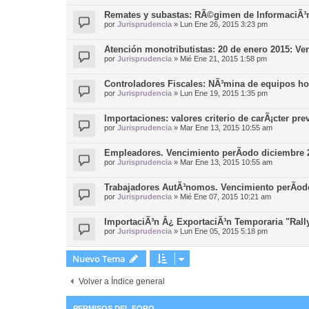
Remates y subastas: RÃ©gimen de InformaciÃ³
por
Jurisprudencia
»
Lun Ene 26, 2015 3:23 pm
Atención monotributistas: 20 de enero 2015: Ve
por
Jurisprudencia
»
Mié Ene 21, 2015 1:58 pm
Controladores Fiscales: NÃ³mina de equipos 
por
Jurisprudencia
»
Lun Ene 19, 2015 1:35 pm
Importaciones: valores criterio de carÃ¡cter pre
por
Jurisprudencia
»
Mar Ene 13, 2015 10:55 am
Empleadores. Vencimiento perÃ­odo diciembre 
por
Jurisprudencia
»
Mar Ene 13, 2015 10:55 am
Trabajadores AutÃ³nomos. Vencimiento perÃ­od
por
Jurisprudencia
»
Mié Ene 07, 2015 10:21 am
ImportaciÃ³n Â¿ ExportaciÃ³n Temporaria "Rall
por
Jurisprudencia
»
Lun Ene 05, 2015 5:18 pm
Nuevo Tema
Volver a Índice general
PERMISOS DEL FORO