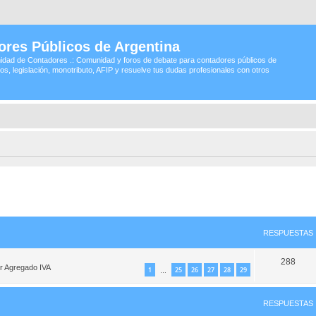
ores Públicos de Argentina
idad de Contadores .: Comunidad y foros de debate para contadores públicos de
os, legislación, monotributo, AFIP y resuelve tus dudas profesionales con otros
queda avanzada
RESPUESTAS
288
or Agregado IVA
1
25
26
27
28
29
…
RESPUESTAS