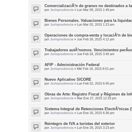
ComercializaciÃ³n de granos no destinados a l
por
Jurisprudencia
»
Lun Mar 09, 2015 1:49 pm
Bienes Personales. Valuaciones para la liquidac
por
Jurisprudencia
»
Lun Mar 02, 2015 1:23 pm
Operaciones de compra-venta y locaciÃ³n de b
por
Jurisprudencia
»
Jue Feb 26, 2015 4:12 pm
Trabajadores autÃ³nomos. Vencimientos perÃ­o
por
Jurisprudencia
»
Jue Feb 26, 2015 3:40 am
AFIP - Administración Federal
por
Jurisprudencia
»
Mié Feb 18, 2015 8:51 pm
Nuevo Aplicativo SICORE
por
Jurisprudencia
»
Lun Feb 02, 2015 6:45 pm
Obras de Arte: Registro Fiscal y Régimen de In
por
Jurisprudencia
»
Mar Ene 27, 2015 12:33 pm
Sistema Integral de Retenciones ElectrÃ³nicas 
por
Jurisprudencia
»
Lun Ene 26, 2015 6:36 pm
Reintegro de IVA a turistas del exterior
por
Jurisprudencia
»
Lun Ene 26, 2015 3:23 pm