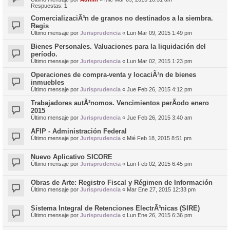
Respuestas:
1
ComercializaciÃ³n de granos no destinados a la siembra.
Regis
Último mensaje por
Jurisprudencia
«
Lun Mar 09, 2015 1:49 pm
Bienes Personales. Valuaciones para la liquidación del
período.
Último mensaje por
Jurisprudencia
«
Lun Mar 02, 2015 1:23 pm
Operaciones de compra-venta y locaciÃ³n de bienes
inmuebles
Último mensaje por
Jurisprudencia
«
Jue Feb 26, 2015 4:12 pm
Trabajadores autÃ³nomos. Vencimientos perÃ­odo enero
2015
Último mensaje por
Jurisprudencia
«
Jue Feb 26, 2015 3:40 am
AFIP - Administración Federal
Último mensaje por
Jurisprudencia
«
Mié Feb 18, 2015 8:51 pm
Nuevo Aplicativo SICORE
Último mensaje por
Jurisprudencia
«
Lun Feb 02, 2015 6:45 pm
Obras de Arte: Registro Fiscal y Régimen de Información
Último mensaje por
Jurisprudencia
«
Mar Ene 27, 2015 12:33 pm
Sistema Integral de Retenciones ElectrÃ³nicas (SIRE)
Último mensaje por
Jurisprudencia
«
Lun Ene 26, 2015 6:36 pm