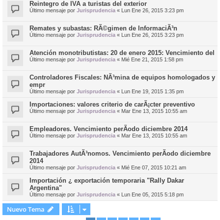
Reintegro de IVA a turistas del exterior
Último mensaje por
Jurisprudencia
«
Lun Ene 26, 2015 3:23 pm
Remates y subastas: RÃ©gimen de InformaciÃ³n
Último mensaje por
Jurisprudencia
«
Lun Ene 26, 2015 3:23 pm
Atención monotributistas: 20 de enero 2015: Vencimiento del
Último mensaje por
Jurisprudencia
«
Mié Ene 21, 2015 1:58 pm
Controladores Fiscales: NÃ³mina de equipos homologados y
empr
Último mensaje por
Jurisprudencia
«
Lun Ene 19, 2015 1:35 pm
Importaciones: valores criterio de carÃ¡cter preventivo
Último mensaje por
Jurisprudencia
«
Mar Ene 13, 2015 10:55 am
Empleadores. Vencimiento perÃ­odo diciembre 2014
Último mensaje por
Jurisprudencia
«
Mar Ene 13, 2015 10:55 am
Trabajadores AutÃ³nomos. Vencimiento perÃ­odo diciembre
2014
Último mensaje por
Jurisprudencia
«
Mié Ene 07, 2015 10:21 am
Importación ¿ exportación temporaria "Rally Dakar
Argentina"
Último mensaje por
Jurisprudencia
«
Lun Ene 05, 2015 5:18 pm
Nuevo Tema