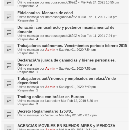
Último mensaje por
marcossegundo36â€Ž
«
Mié Feb 24, 2021 10:55 pm
Respuestas:
2
Fideicomiso. Menores de edad.
Último mensaje por
marcossegundo36â€Ž
«
Jue Feb 11, 2021 7:28 pm
Respuestas:
1
Donación con usufructo y posterior insanía mental de
donante
Último mensaje por
marcossegundo36â€Ž
«
Jue Feb 11, 2021 7:24 pm
Respuestas:
4
Trabajadores autónomos. Vencimientos período febrero 2015
Último mensaje por
Admin
«
Sab Ago 01, 2020 7:54 pm
Respuestas:
1
DeclaraciÃ³n jurada de ganancias y bienes personales.
Nuevo a
Último mensaje por
Admin
«
Sab Ago 01, 2020 7:53 pm
Respuestas:
1
Trabajadores autÃ³nomos y empleados en relaciÃ³n de
dependenci
Último mensaje por
Admin
«
Sab Ago 01, 2020 7:49 pm
Respuestas:
1
Trading online con bróker en Europa
Último mensaje por
Lucrecio
«
Mar Feb 12, 2019 6:26 pm
Respuestas:
2
Decreto Reglamentario 1759/91
Último mensaje por
VeroFu
«
Mar May 02, 2017 8:17 pm
AGENCIAS MOVILES EN BUENOS AIRES y MENDOZA
Último mensaje por
Admin
«
Mié Mar 09, 2016 10:31 am