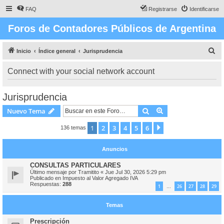
FAQ
Registrarse
Identificarse
Foros de Contadores Públicos de Argentina
B
Inicio
Índice general
Jurisprudencia
u
Connect with your social network account
s
c
Jurisprudencia
a
Buscar
Búsqueda avanzad
Nuevo Tema
r
1
2
3
4
5
6
Siguiente
136 temas
Anuncios
CONSULTAS PARTICULARES
Último mensaje por
Tramitito
«
Jue Jul 30, 2026 5:29 pm
Publicado en
Impuesto al Valor Agregado IVA
Respuestas:
288
1
26
27
28
29
…
Temas
Prescripción