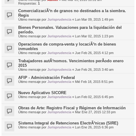
Respuestas:
1
ComercializaciÃ³n de granos no destinados a la siembra.
Regis
Último mensaje por
Jurisprudencia
«
Lun Mar 09, 2015 1:49 pm
Bienes Personales. Valuaciones para la liquidación del
período.
Último mensaje por
Jurisprudencia
«
Lun Mar 02, 2015 1:23 pm
Operaciones de compra-venta y locaciÃ³n de bienes
inmuebles
Último mensaje por
Jurisprudencia
«
Jue Feb 26, 2015 4:12 pm
Trabajadores autÃ³nomos. Vencimientos perÃ­odo enero
2015
Último mensaje por
Jurisprudencia
«
Jue Feb 26, 2015 3:40 am
AFIP - Administración Federal
Último mensaje por
Jurisprudencia
«
Mié Feb 18, 2015 8:51 pm
Nuevo Aplicativo SICORE
Último mensaje por
Jurisprudencia
«
Lun Feb 02, 2015 6:45 pm
Obras de Arte: Registro Fiscal y Régimen de Información
Último mensaje por
Jurisprudencia
«
Mar Ene 27, 2015 12:33 pm
Sistema Integral de Retenciones ElectrÃ³nicas (SIRE)
Último mensaje por
Jurisprudencia
«
Lun Ene 26, 2015 6:36 pm