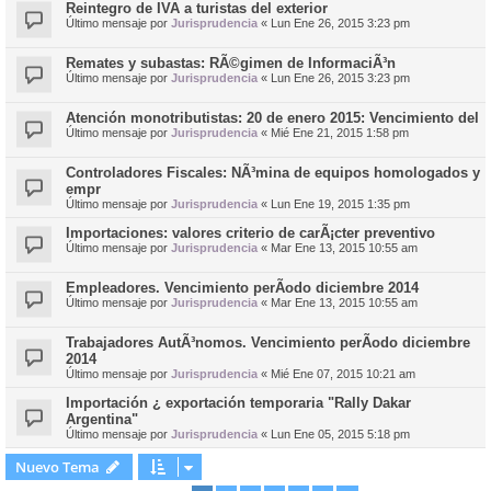
Reintegro de IVA a turistas del exterior
Último mensaje por
Jurisprudencia
«
Lun Ene 26, 2015 3:23 pm
Remates y subastas: RÃ©gimen de InformaciÃ³n
Último mensaje por
Jurisprudencia
«
Lun Ene 26, 2015 3:23 pm
Atención monotributistas: 20 de enero 2015: Vencimiento del
Último mensaje por
Jurisprudencia
«
Mié Ene 21, 2015 1:58 pm
Controladores Fiscales: NÃ³mina de equipos homologados y
empr
Último mensaje por
Jurisprudencia
«
Lun Ene 19, 2015 1:35 pm
Importaciones: valores criterio de carÃ¡cter preventivo
Último mensaje por
Jurisprudencia
«
Mar Ene 13, 2015 10:55 am
Empleadores. Vencimiento perÃ­odo diciembre 2014
Último mensaje por
Jurisprudencia
«
Mar Ene 13, 2015 10:55 am
Trabajadores AutÃ³nomos. Vencimiento perÃ­odo diciembre
2014
Último mensaje por
Jurisprudencia
«
Mié Ene 07, 2015 10:21 am
Importación ¿ exportación temporaria "Rally Dakar
Argentina"
Último mensaje por
Jurisprudencia
«
Lun Ene 05, 2015 5:18 pm
Nuevo Tema