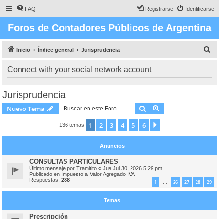
FAQ
Registrarse
Identificarse
Foros de Contadores Públicos de Argentina
B
Inicio
Índice general
Jurisprudencia
u
Connect with your social network account
s
c
Jurisprudencia
a
Buscar
Búsqueda avanzad
Nuevo Tema
r
1
2
3
4
5
6
Siguiente
136 temas
Anuncios
CONSULTAS PARTICULARES
Último mensaje por
Tramitito
«
Jue Jul 30, 2026 5:29 pm
Publicado en
Impuesto al Valor Agregado IVA
Respuestas:
288
1
26
27
28
29
…
Temas
Prescripción