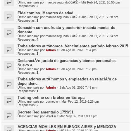
Último mensaje por
marcossegundo36â€Ž
«
Mié Feb 24, 2021 10:55 pm
Respuestas:
2
Fideicomiso. Menores de edad.
Último mensaje por
marcossegundo36â€Ž
«
Jue Feb 11, 2021 7:28 pm
Respuestas:
1
Donación con usufructo y posterior insanía mental de
donante
Último mensaje por
marcossegundo36â€Ž
«
Jue Feb 11, 2021 7:24 pm
Respuestas:
4
Trabajadores autónomos. Vencimientos período febrero 2015
Último mensaje por
Admin
«
Sab Ago 01, 2020 7:54 pm
Respuestas:
1
DeclaraciÃ³n jurada de ganancias y bienes personales.
Nuevo a
Último mensaje por
Admin
«
Sab Ago 01, 2020 7:53 pm
Respuestas:
1
Trabajadores autÃ³nomos y empleados en relaciÃ³n de
dependenci
Último mensaje por
Admin
«
Sab Ago 01, 2020 7:49 pm
Respuestas:
1
Trading online con bróker en Europa
Último mensaje por
Lucrecio
«
Mar Feb 12, 2019 6:26 pm
Respuestas:
2
Decreto Reglamentario 1759/91
Último mensaje por
VeroFu
«
Mar May 02, 2017 8:17 pm
AGENCIAS MOVILES EN BUENOS AIRES y MENDOZA
Último mensaje por
Admin
«
Mié Mar 09, 2016 10:31 am