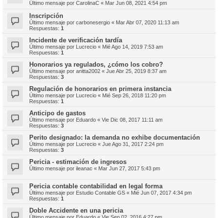
Último mensaje por
CarolinaC
«
Mar Jun 08, 2021 4:54 pm
Inscripción
Último mensaje por
carbonesergio
«
Mar Abr 07, 2020 11:13 am
Respuestas:
1
Incidente de verificación tardía
Último mensaje por
Lucrecio
«
Mié Ago 14, 2019 7:53 am
Respuestas:
1
Honorarios ya regulados, ¿cómo los cobro?
Último mensaje por
anitta2002
«
Jue Abr 25, 2019 8:37 am
Respuestas:
3
Regulación de honorarios en primera instancia
Último mensaje por
Lucrecio
«
Mié Sep 26, 2018 11:20 pm
Respuestas:
1
Anticipo de gastos
Último mensaje por
Eduardo
«
Vie Dic 08, 2017 11:11 am
Respuestas:
3
Perito designado: la demanda no exhibe documentación
Último mensaje por
Lucrecio
«
Jue Ago 31, 2017 2:24 pm
Respuestas:
3
Pericia - estimación de ingresos
Último mensaje por
ileanac
«
Mar Jun 27, 2017 5:43 pm
Pericia contable contabilidad en legal forma
Último mensaje por
Estudio Contable GS
«
Mié Jun 07, 2017 4:34 pm
Respuestas:
1
Doble Accidente en una pericia
Último mensaje por
Eduardo
«
Vie Sep 02, 2016 4:27 pm