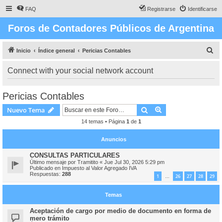
FAQ
Registrarse
Identificarse
Foros de Contadores Públicos de Argentina
B
Inicio
Índice general
Pericias Contables
u
Connect with your social network account
s
c
Pericias Contables
a
Buscar
Búsqueda avanzad
Nuevo Tema
r
14 temas • Página
1
de
1
Anuncios
CONSULTAS PARTICULARES
Último mensaje por
Tramitito
«
Jue Jul 30, 2026 5:29 pm
Publicado en
Impuesto al Valor Agregado IVA
Respuestas:
288
1
26
27
28
29
…
Temas
Aceptación de cargo por medio de documento en forma de
mero trámito