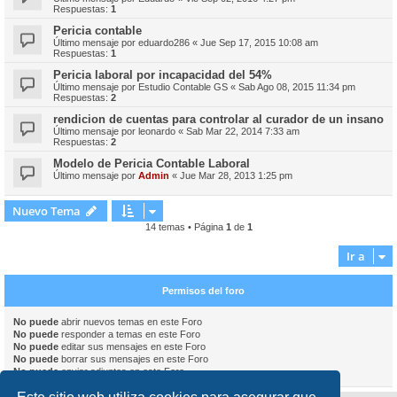
Respuestas:
1
Pericia contable
Último mensaje por
eduardo286
«
Jue Sep 17, 2015 10:08 am
Respuestas:
1
Pericia laboral por incapacidad del 54%
Último mensaje por
Estudio Contable GS
«
Sab Ago 08, 2015 11:34 pm
Respuestas:
2
rendicion de cuentas para controlar al curador de un insano
Último mensaje por
leonardo
«
Sab Mar 22, 2014 7:33 am
Respuestas:
2
Modelo de Pericia Contable Laboral
Último mensaje por
Admin
«
Jue Mar 28, 2013 1:25 pm
Nuevo Tema
14 temas • Página
1
de
1
Ir a
Permisos del foro
No puede
abrir nuevos temas en este Foro
No puede
responder a temas en este Foro
No puede
editar sus mensajes en este Foro
No puede
borrar sus mensajes en este Foro
No puede
enviar adjuntos en este Foro