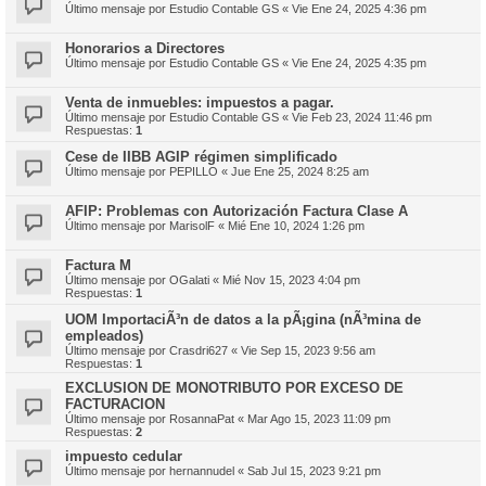
Último mensaje por
Estudio Contable GS
«
Vie Ene 24, 2025 4:36 pm
Honorarios a Directores
Último mensaje por
Estudio Contable GS
«
Vie Ene 24, 2025 4:35 pm
Venta de inmuebles: impuestos a pagar.
Último mensaje por
Estudio Contable GS
«
Vie Feb 23, 2024 11:46 pm
Respuestas:
1
Cese de IIBB AGIP régimen simplificado
Último mensaje por
PEPILLO
«
Jue Ene 25, 2024 8:25 am
AFIP: Problemas con Autorización Factura Clase A
Último mensaje por
MarisolF
«
Mié Ene 10, 2024 1:26 pm
Factura M
Último mensaje por
OGalati
«
Mié Nov 15, 2023 4:04 pm
Respuestas:
1
UOM ImportaciÃ³n de datos a la pÃ¡gina (nÃ³mina de
empleados)
Último mensaje por
Crasdri627
«
Vie Sep 15, 2023 9:56 am
Respuestas:
1
EXCLUSION DE MONOTRIBUTO POR EXCESO DE
FACTURACION
Último mensaje por
RosannaPat
«
Mar Ago 15, 2023 11:09 pm
Respuestas:
2
impuesto cedular
Último mensaje por
hernannudel
«
Sab Jul 15, 2023 9:21 pm