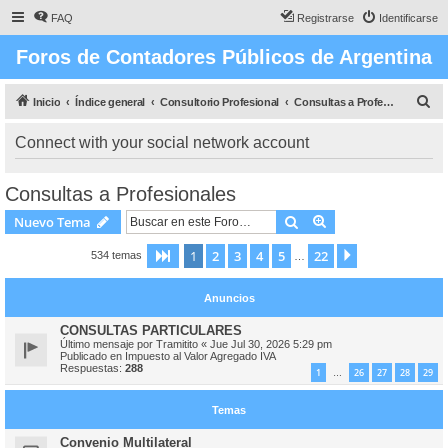
FAQ
Registrarse
Identificarse
Foros de Contadores Públicos de Argentina
B
Inicio
Índice general
Consultorio Profesional
Consultas a Profesionales
u
Connect with your social network account
s
c
Consultas a Profesionales
a
Buscar
Búsqueda avanzad
Nuevo Tema
r
1
2
3
4
5
22
Página
1
de
22
Siguiente
534 temas
…
Anuncios
CONSULTAS PARTICULARES
Último mensaje por
Tramitito
«
Jue Jul 30, 2026 5:29 pm
Publicado en
Impuesto al Valor Agregado IVA
Respuestas:
288
1
26
27
28
29
…
Temas
Convenio Multilateral