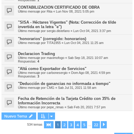
CONTABILIZACION CERTIFICADO DE OBRA
Último mensaje por
Rita
«
Lun Nov 08, 2021 5:05 pm
"SISA - Héctares Vigentes" (Nota: Corrección de tilde
invertida en la letra "e")
Último mensaje por
sergio.distefano
«
Lun Oct 04, 2021 3:37 pm
"honorarios" (corregido: honorarios)
Último mensaje por
TITA1955
«
Lun Oct 04, 2021 11:25 am
Declaracion Trading
Último mensaje por
maximofogo
«
Sab Sep 18, 2021 10:07 am
Respuestas:
4
"Altá como Exportador de Servicios"
Último mensaje por
carbonesergio
«
Dom Ago 08, 2021 4:59 pm
Respuestas:
3
"Deducción de ganancias no informada a tiempo"
Último mensaje por
CMG
«
Sab Jul 31, 2021 11:58 am
Fecha de Retención de la Tarjeta Crédito con 35% de
Información Incorrecta
Último mensaje por
pepe_rimas
«
Sab Feb 20, 2021 7:57 pm
Nuevo Tema
1
2
3
4
5
22
Página
1
de
22
Siguiente
534 temas
…