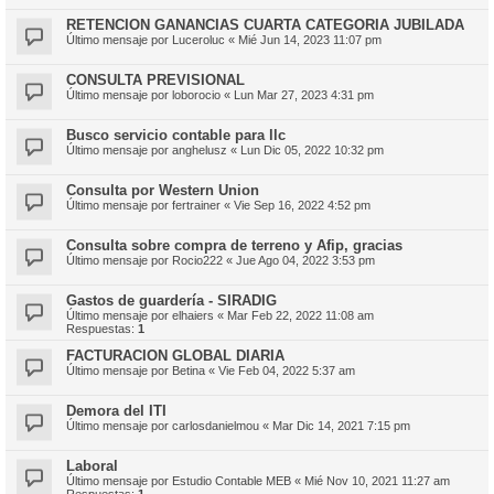
RETENCION GANANCIAS CUARTA CATEGORIA JUBILADA
Último mensaje por
Luceroluc
«
Mié Jun 14, 2023 11:07 pm
CONSULTA PREVISIONAL
Último mensaje por
loborocio
«
Lun Mar 27, 2023 4:31 pm
Busco servicio contable para llc
Último mensaje por
anghelusz
«
Lun Dic 05, 2022 10:32 pm
Consulta por Western Union
Último mensaje por
fertrainer
«
Vie Sep 16, 2022 4:52 pm
Consulta sobre compra de terreno y Afip, gracias
Último mensaje por
Rocio222
«
Jue Ago 04, 2022 3:53 pm
Gastos de guardería - SIRADIG
Último mensaje por
elhaiers
«
Mar Feb 22, 2022 11:08 am
Respuestas:
1
FACTURACION GLOBAL DIARIA
Último mensaje por
Betina
«
Vie Feb 04, 2022 5:37 am
Demora del ITI
Último mensaje por
carlosdanielmou
«
Mar Dic 14, 2021 7:15 pm
Laboral
Último mensaje por
Estudio Contable MEB
«
Mié Nov 10, 2021 11:27 am
Respuestas:
1