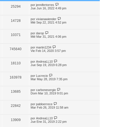
por
jennifertorres
25294
Jue Jun 16, 2022 4:49 pm
por
vivianawiender
14728
Mié Sep 22, 2021 4:52 pm
por
darop
10371
Mié Mar 31, 2021 4:06 pm
por
martin1234
745640
Vie Feb 14, 2020 3:57 pm
por
AndreaLL10
18110
Jue Sep 19, 2019 6:28 pm
por
Lucrecio
163978
Mar May 28, 2019 7:35 pm
por
carbonesergio
13685
Dom Mar 10, 2019 9:01 pm
por
pabloerrece
22842
Mar Feb 26, 2019 11:58 am
por
AndreaLL10
13909
Jue Ene 31, 2019 2:22 pm