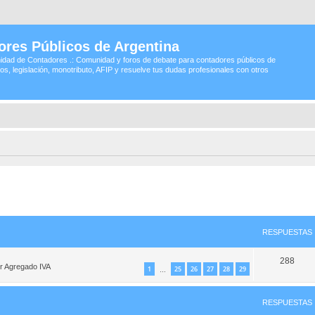
ores Públicos de Argentina
idad de Contadores .: Comunidad y foros de debate para contadores públicos de
os, legislación, monotributo, AFIP y resuelve tus dudas profesionales con otros
queda avanzada
RESPUESTAS
288
or Agregado IVA
1
25
26
27
28
29
…
RESPUESTAS