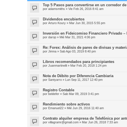
Top 5 Pasos para convertirse en un corredor de
por
adamsmiths
»
Vie Feb 26, 2016 8:41 am
Dividendos encubiertos
por
Arturo Koury
»
Mar Jun 30, 2015 5:55 pm
Inversión en Fideicomiso Financiero Privado –
por
darop
»
Mié Mar 31, 2021 4:06 pm
Re: Forex: Análisis de pares de divisas y mater
por
Jimna
»
Sab Ago 03, 2019 8:40 pm
Libros recomendados para principiantes
por
Juanmartinelli
»
Mar Feb 20, 2018 1:24 pm
Nota de Débito por Diferencia Cambiaria
por
Santyarro
»
Lun Sep 11, 2017 12:40 pm
Registro Contable
por
beldefer
»
Sab Mar 09, 2019 3:41 pm
Rendimiento sobre activos
por
Emanuel22
»
Mié Jun 29, 2016 11:40 am
Contrato alquiler empresa de Telefónica por an
por
villagramr@gmail.com
»
Mar Jun 26, 2018 7:33 am