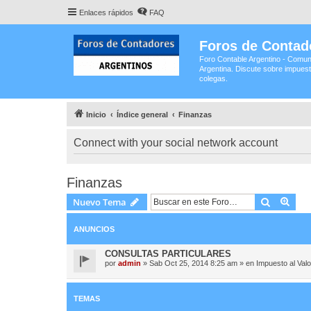
Enlaces rápidos
FAQ
Foros de Contad
Foro Contable Argentino - Comun
Argentina. Discute sobre impuest
colegas.
Inicio
Índice general
Finanzas
Connect with your social network account
Finanzas
Buscar
Bús
Nuevo Tema
ANUNCIOS
CONSULTAS PARTICULARES
por
admin
»
Sab Oct 25, 2014 8:25 am
» en
Impuesto al Val
TEMAS