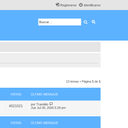
Registrarse
Identificarse
Buscar
Búsqueda avanza
13 temas • Página
1
de
1
VISTAS
ÚLTIMO MENSAJE
por
Tramitito
4021021
Jue Jul 30, 2026 5:29 pm
VISTAS
ÚLTIMO MENSAJE