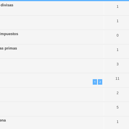
 divisas
1
1
 Impuestos
0
ias primas
1
3
11
1
2
2
5
tena
1