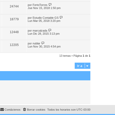
por
FertoTorres
24744
Jue Nov 15, 2018 1:50 pm
por
Estudio Contable GS
18779
Lun Mar 05, 2018 3:20 pm
por
marcalzada
12448
Lun Dic 28, 2015 3:13 pm
por
nublar
12205
Lun Nov 30, 2015 4:54 pm
13 temas • Página
1
de
1
Ir a
Contáctenos
Borrar cookies
Todos los horarios son
UTC-03:00