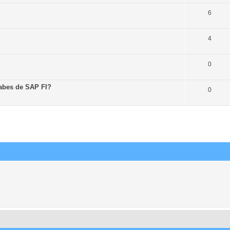
6
4
0
abes de SAP FI?
0