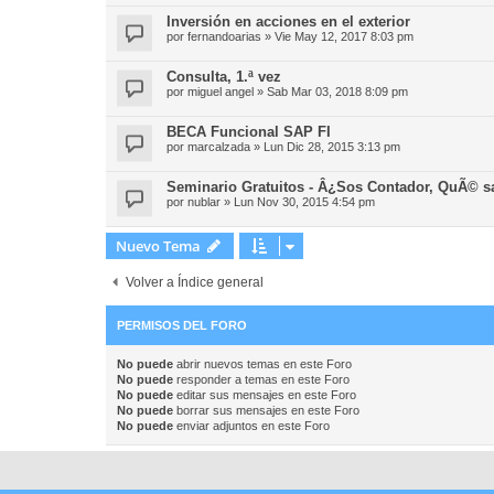
Inversión en acciones en el exterior
por
fernandoarias
»
Vie May 12, 2017 8:03 pm
Consulta, 1.ª vez
por
miguel angel
»
Sab Mar 03, 2018 8:09 pm
BECA Funcional SAP FI
por
marcalzada
»
Lun Dic 28, 2015 3:13 pm
Seminario Gratuitos - Â¿Sos Contador, QuÃ© s
por
nublar
»
Lun Nov 30, 2015 4:54 pm
Nuevo Tema
Volver a Índice general
PERMISOS DEL FORO
No puede
abrir nuevos temas en este Foro
No puede
responder a temas en este Foro
No puede
editar sus mensajes en este Foro
No puede
borrar sus mensajes en este Foro
No puede
enviar adjuntos en este Foro