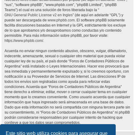
“sus”, “software phpBB”, “www.phpbb.com”, “phpBB Limited”, “phpBB
Teams”) el cual es una solución de foros liberada bajo la “
GNU General Public License v2 en Ingles
” (de aquí en adelante “GPL”) y
puede ser descargada de
www.phpbb.com
. El software phpBB solamente
facilita discusiones basadas en Internet y la GPL estrictamente los excluye
de lo que aprobamos y/o desaprobamos como conductas y/o contenido
permisible. Para más información sobre phpBB, por favor visite:
https://www.phpbb.com/
.
Acuerda no enviar ningun contenido abusivo, obsceno, vulgar, difamatorio,
indecente, amenazante, sexual o cualquier otro material que pueda violar
cualquier ley de su país, el país donde “Foros de Contadores Públicos de
Argentina” está instalado o Leyes Internacionales. Hacer eso provocará que
sea inmediata y permanentemente expulsado y, si lo creemos oportuno, con
notificación a su Proveedor de Servicios de Internet. Las direcciones IP de
todos los envíos son registradas como ayuda para reforzar estas
condiciones. Acuerda que “Foros de Contadores Públicos de Argentina”
tiene derecho a eliminar, editar, mover o cerrar cualquier tema en cualquier
momento que lo creamos conveniente. Como usuario acuerda que cualquier
información que haya ingresado será almacenada en una base de datos.
Dado que esta información no será compartida con ninguna tercera parte sin
su consentimiento, ni “Foros de Contadores Públicos de Argentina” ni phpBB
podrán considerarse responsables por cualquier intento de hacking que
conlleve a que los datos sean comprometidos.
Este sitio web utiliza cookies para asegurar que