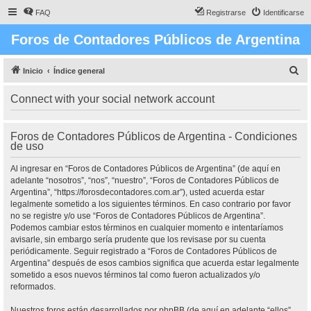
FAQ
Registrarse
Identificarse
Foros de Contadores Públicos de Argentina
B
Inicio
Índice general
u
Connect with your social network account
s
c
Foros de Contadores Públicos de Argentina - Condiciones
a
de uso
r
Al ingresar en “Foros de Contadores Públicos de Argentina” (de aquí en
adelante “nosotros”, “nos”, “nuestro”, “Foros de Contadores Públicos de
Argentina”, “https://forosdecontadores.com.ar”), usted acuerda estar
legalmente sometido a los siguientes términos. En caso contrario por favor
no se registre y/o use “Foros de Contadores Públicos de Argentina”.
Podemos cambiar estos términos en cualquier momento e intentaríamos
avisarle, sin embargo sería prudente que los revisase por su cuenta
periódicamente. Seguir registrado a “Foros de Contadores Públicos de
Argentina” después de esos cambios significa que acuerda estar legalmente
sometido a esos nuevos términos tal como fueron actualizados y/o
reformados.
Nuestros foros están desarrollados por phpBB (de aquí en adelante “ellos”,