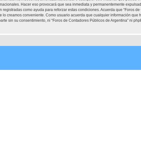
ernacionales. Hacer eso provocará que sea inmediata y permanentemente expulsado 
son registradas como ayuda para reforzar estas condiciones. Acuerda que “Foros de
que lo creamos conveniente. Como usuario acuerda que cualquier información que
arte sin su consentimiento, ni “Foros de Contadores Públicos de Argentina” ni ph