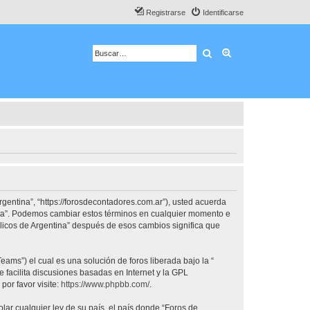
Registrarse
Identificarse
Buscar
Búsqueda avanza
rgentina”, “https://forosdecontadores.com.ar”), usted acuerda
tina”. Podemos cambiar estos términos en cualquier momento e
blicos de Argentina” después de esos cambios significa que
ams”) el cual es una solución de foros liberada bajo la “
 facilita discusiones basadas en Internet y la GPL
or favor visite:
https://www.phpbb.com/
.
lar cualquier ley de su país, el país donde “Foros de