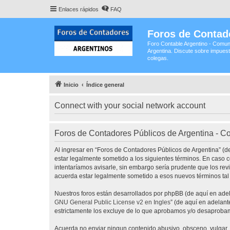
Enlaces rápidos
FAQ
Foros de Contad
Foro Contable Argentino - Comun
Argentina. Discute sobre impuest
colegas.
Inicio
Índice general
Connect with your social network account
Foros de Contadores Públicos de Argentina - C
Al ingresar en “Foros de Contadores Públicos de Argentina” (de
estar legalmente sometido a los siguientes términos. En caso 
intentaríamos avisarle, sin embargo sería prudente que los re
acuerda estar legalmente sometido a esos nuevos términos tal
Nuestros foros están desarrollados por phpBB (de aquí en adela
GNU General Public License v2 en Ingles
” (de aquí en adelan
estrictamente los excluye de lo que aprobamos y/o desaprobam
Acuerda no enviar ningun contenido abusivo, obsceno, vulgar, d