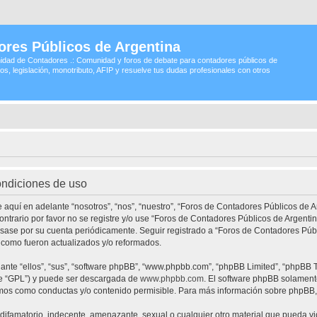
ores Públicos de Argentina
idad de Contadores .: Comunidad y foros de debate para contadores públicos de
os, legislación, monotributo, AFIP y resuelve tus dudas profesionales con otros
ondiciones de uso
 aquí en adelante “nosotros”, “nos”, “nuestro”, “Foros de Contadores Públicos de A
contrario por favor no se registre y/o use “Foros de Contadores Públicos de Argen
visase por su cuenta periódicamente. Seguir registrado a “Foros de Contadores Pú
 como fueron actualizados y/o reformados.
nte “ellos”, “sus”, “software phpBB”, “www.phpbb.com”, “phpBB Limited”, “phpBB Te
te “GPL”) y puede ser descargada de
www.phpbb.com
. El software phpBB solamente
os como conductas y/o contenido permisible. Para más información sobre phpBB, p
ifamatorio, indecente, amenazante, sexual o cualquier otro material que pueda vio