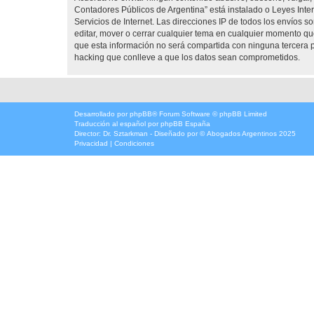
Contadores Públicos de Argentina” está instalado o Leyes Int
Servicios de Internet. Las direcciones IP de todos los envíos 
editar, mover o cerrar cualquier tema en cualquier momento 
que esta información no será compartida con ninguna tercera p
hacking que conlleve a que los datos sean comprometidos.
Desarrollado por
phpBB
® Forum Software © phpBB Limited
Traducción al español por
phpBB España
Director:
Dr. Sztarkman
- Diseñado por ©
Abogados Argentinos
2025
Privacidad
|
Condiciones