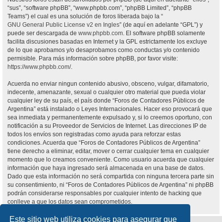
“sus”, “software phpBB”, “www.phpbb.com”, “phpBB Limited”, “phpBB
Teams”) el cual es una solución de foros liberada bajo la “
GNU General Public License v2 en Ingles
” (de aquí en adelante “GPL”) y
puede ser descargada de
www.phpbb.com
. El software phpBB solamente
facilita discusiones basadas en Internet y la GPL estrictamente los excluye
de lo que aprobamos y/o desaprobamos como conductas y/o contenido
permisible. Para más información sobre phpBB, por favor visite:
https://www.phpbb.com/
.
Acuerda no enviar ningun contenido abusivo, obsceno, vulgar, difamatorio,
indecente, amenazante, sexual o cualquier otro material que pueda violar
cualquier ley de su país, el país donde “Foros de Contadores Públicos de
Argentina” está instalado o Leyes Internacionales. Hacer eso provocará que
sea inmediata y permanentemente expulsado y, si lo creemos oportuno, con
notificación a su Proveedor de Servicios de Internet. Las direcciones IP de
todos los envíos son registradas como ayuda para reforzar estas
condiciones. Acuerda que “Foros de Contadores Públicos de Argentina”
tiene derecho a eliminar, editar, mover o cerrar cualquier tema en cualquier
momento que lo creamos conveniente. Como usuario acuerda que cualquier
información que haya ingresado será almacenada en una base de datos.
Dado que esta información no será compartida con ninguna tercera parte sin
su consentimiento, ni “Foros de Contadores Públicos de Argentina” ni phpBB
podrán considerarse responsables por cualquier intento de hacking que
conlleve a que los datos sean comprometidos.
Este sitio web utiliza cookies para asegurar que