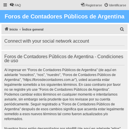
FAQ
Registrarse
Identificarse
Foros de Contadores Públicos de Argentina
B
Inicio
Índice general
u
Connect with your social network account
s
c
Foros de Contadores Públicos de Argentina - Condiciones
a
de uso
r
Al ingresar en “Foros de Contadores Públicos de Argentina” (de aquí en
adelante “nosotros”, “nos”, “nuestro”, “Foros de Contadores Públicos de
Argentina”, “https://forosdecontadores.com.ar”), usted acuerda estar
legalmente sometido a los siguientes términos. En caso contrario por favor
no se registre y/o use “Foros de Contadores Públicos de Argentina”.
Podemos cambiar estos términos en cualquier momento e intentaríamos
avisarle, sin embargo sería prudente que los revisase por su cuenta
periódicamente. Seguir registrado a “Foros de Contadores Públicos de
Argentina” después de esos cambios significa que acuerda estar legalmente
sometido a esos nuevos términos tal como fueron actualizados y/o
reformados.
Nuestros foros están desarrollados por phpBB (de aquí en adelante “ellos”,