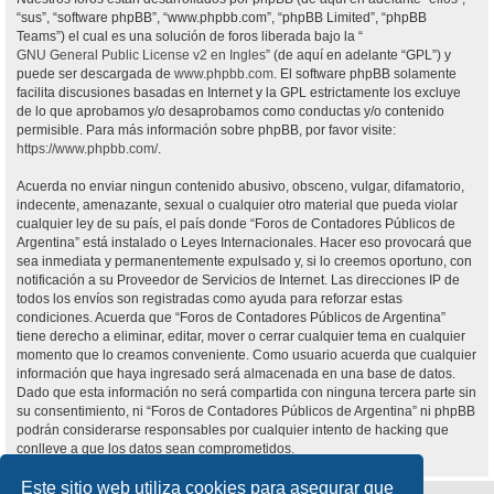
“sus”, “software phpBB”, “www.phpbb.com”, “phpBB Limited”, “phpBB
Teams”) el cual es una solución de foros liberada bajo la “
GNU General Public License v2 en Ingles
” (de aquí en adelante “GPL”) y
puede ser descargada de
www.phpbb.com
. El software phpBB solamente
facilita discusiones basadas en Internet y la GPL estrictamente los excluye
de lo que aprobamos y/o desaprobamos como conductas y/o contenido
permisible. Para más información sobre phpBB, por favor visite:
https://www.phpbb.com/
.
Acuerda no enviar ningun contenido abusivo, obsceno, vulgar, difamatorio,
indecente, amenazante, sexual o cualquier otro material que pueda violar
cualquier ley de su país, el país donde “Foros de Contadores Públicos de
Argentina” está instalado o Leyes Internacionales. Hacer eso provocará que
sea inmediata y permanentemente expulsado y, si lo creemos oportuno, con
notificación a su Proveedor de Servicios de Internet. Las direcciones IP de
todos los envíos son registradas como ayuda para reforzar estas
condiciones. Acuerda que “Foros de Contadores Públicos de Argentina”
tiene derecho a eliminar, editar, mover o cerrar cualquier tema en cualquier
momento que lo creamos conveniente. Como usuario acuerda que cualquier
información que haya ingresado será almacenada en una base de datos.
Dado que esta información no será compartida con ninguna tercera parte sin
su consentimiento, ni “Foros de Contadores Públicos de Argentina” ni phpBB
podrán considerarse responsables por cualquier intento de hacking que
conlleve a que los datos sean comprometidos.
Este sitio web utiliza cookies para asegurar que