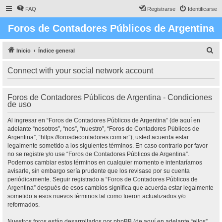
FAQ
Registrarse
Identificarse
Foros de Contadores Públicos de Argentina
B
Inicio
Índice general
u
Connect with your social network account
s
c
Foros de Contadores Públicos de Argentina - Condiciones
a
de uso
r
Al ingresar en “Foros de Contadores Públicos de Argentina” (de aquí en
adelante “nosotros”, “nos”, “nuestro”, “Foros de Contadores Públicos de
Argentina”, “https://forosdecontadores.com.ar”), usted acuerda estar
legalmente sometido a los siguientes términos. En caso contrario por favor
no se registre y/o use “Foros de Contadores Públicos de Argentina”.
Podemos cambiar estos términos en cualquier momento e intentaríamos
avisarle, sin embargo sería prudente que los revisase por su cuenta
periódicamente. Seguir registrado a “Foros de Contadores Públicos de
Argentina” después de esos cambios significa que acuerda estar legalmente
sometido a esos nuevos términos tal como fueron actualizados y/o
reformados.
Nuestros foros están desarrollados por phpBB (de aquí en adelante “ellos”,