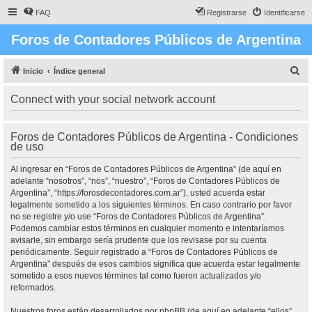
FAQ
Registrarse
Identificarse
Foros de Contadores Públicos de Argentina
B
Inicio
Índice general
u
Connect with your social network account
s
c
Foros de Contadores Públicos de Argentina - Condiciones
a
de uso
r
Al ingresar en “Foros de Contadores Públicos de Argentina” (de aquí en
adelante “nosotros”, “nos”, “nuestro”, “Foros de Contadores Públicos de
Argentina”, “https://forosdecontadores.com.ar”), usted acuerda estar
legalmente sometido a los siguientes términos. En caso contrario por favor
no se registre y/o use “Foros de Contadores Públicos de Argentina”.
Podemos cambiar estos términos en cualquier momento e intentaríamos
avisarle, sin embargo sería prudente que los revisase por su cuenta
periódicamente. Seguir registrado a “Foros de Contadores Públicos de
Argentina” después de esos cambios significa que acuerda estar legalmente
sometido a esos nuevos términos tal como fueron actualizados y/o
reformados.
Nuestros foros están desarrollados por phpBB (de aquí en adelante “ellos”,