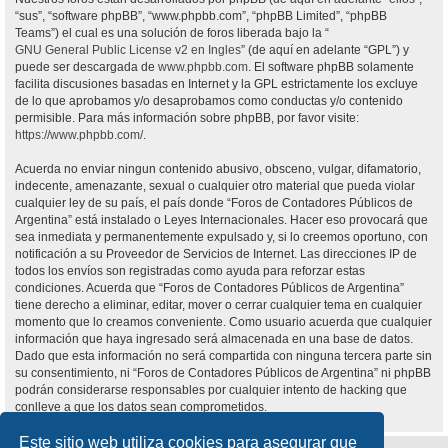
“sus”, “software phpBB”, “www.phpbb.com”, “phpBB Limited”, “phpBB
Teams”) el cual es una solución de foros liberada bajo la “
GNU General Public License v2 en Ingles
” (de aquí en adelante “GPL”) y
puede ser descargada de
www.phpbb.com
. El software phpBB solamente
facilita discusiones basadas en Internet y la GPL estrictamente los excluye
de lo que aprobamos y/o desaprobamos como conductas y/o contenido
permisible. Para más información sobre phpBB, por favor visite:
https://www.phpbb.com/
.
Acuerda no enviar ningun contenido abusivo, obsceno, vulgar, difamatorio,
indecente, amenazante, sexual o cualquier otro material que pueda violar
cualquier ley de su país, el país donde “Foros de Contadores Públicos de
Argentina” está instalado o Leyes Internacionales. Hacer eso provocará que
sea inmediata y permanentemente expulsado y, si lo creemos oportuno, con
notificación a su Proveedor de Servicios de Internet. Las direcciones IP de
todos los envíos son registradas como ayuda para reforzar estas
condiciones. Acuerda que “Foros de Contadores Públicos de Argentina”
tiene derecho a eliminar, editar, mover o cerrar cualquier tema en cualquier
momento que lo creamos conveniente. Como usuario acuerda que cualquier
información que haya ingresado será almacenada en una base de datos.
Dado que esta información no será compartida con ninguna tercera parte sin
su consentimiento, ni “Foros de Contadores Públicos de Argentina” ni phpBB
podrán considerarse responsables por cualquier intento de hacking que
conlleve a que los datos sean comprometidos.
Este sitio web utiliza cookies para asegurar que