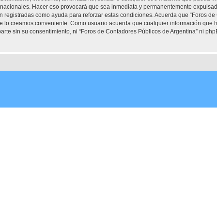
ernacionales. Hacer eso provocará que sea inmediata y permanentemente expulsado 
son registradas como ayuda para reforzar estas condiciones. Acuerda que “Foros de
que lo creamos conveniente. Como usuario acuerda que cualquier información que
arte sin su consentimiento, ni “Foros de Contadores Públicos de Argentina” ni ph