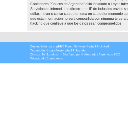
Contadores Públicos de Argentina” está instalado o Leyes Int
Servicios de Internet. Las direcciones IP de todos los envíos 
editar, mover o cerrar cualquier tema en cualquier momento 
que esta información no será compartida con ninguna tercera p
hacking que conlleve a que los datos sean comprometidos.
Desarrollado por
phpBB
® Forum Software © phpBB Limited
Traducción al español por
phpBB España
Director:
Dr. Sztarkman
- Diseñado por ©
Abogados Argentinos
2025
Privacidad
|
Condiciones