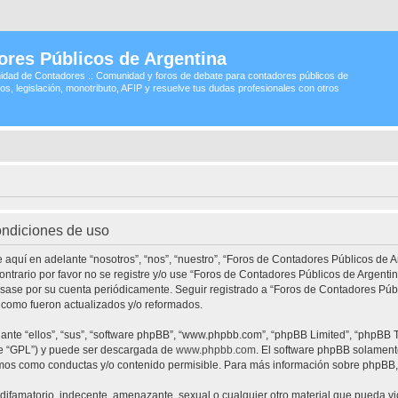
ores Públicos de Argentina
idad de Contadores .: Comunidad y foros de debate para contadores públicos de
os, legislación, monotributo, AFIP y resuelve tus dudas profesionales con otros
ondiciones de uso
 aquí en adelante “nosotros”, “nos”, “nuestro”, “Foros de Contadores Públicos de A
contrario por favor no se registre y/o use “Foros de Contadores Públicos de Argen
visase por su cuenta periódicamente. Seguir registrado a “Foros de Contadores Pú
 como fueron actualizados y/o reformados.
nte “ellos”, “sus”, “software phpBB”, “www.phpbb.com”, “phpBB Limited”, “phpBB Te
te “GPL”) y puede ser descargada de
www.phpbb.com
. El software phpBB solamente
os como conductas y/o contenido permisible. Para más información sobre phpBB, p
ifamatorio, indecente, amenazante, sexual o cualquier otro material que pueda vio