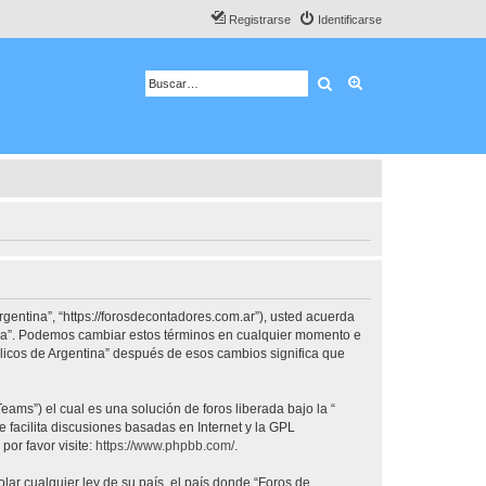
Registrarse
Identificarse
Buscar
Búsqueda avanza
rgentina”, “https://forosdecontadores.com.ar”), usted acuerda
tina”. Podemos cambiar estos términos en cualquier momento e
blicos de Argentina” después de esos cambios significa que
ams”) el cual es una solución de foros liberada bajo la “
 facilita discusiones basadas en Internet y la GPL
or favor visite:
https://www.phpbb.com/
.
lar cualquier ley de su país, el país donde “Foros de