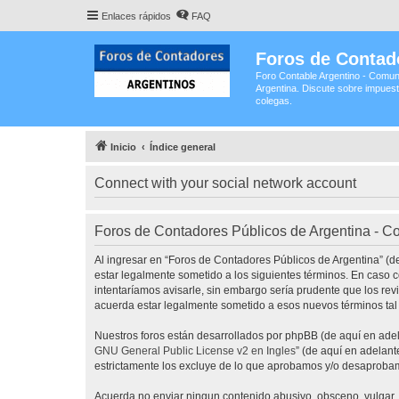
Enlaces rápidos
FAQ
Foros de Contad
Foro Contable Argentino - Comun
Argentina. Discute sobre impuest
colegas.
Inicio
Índice general
Connect with your social network account
Foros de Contadores Públicos de Argentina - C
Al ingresar en “Foros de Contadores Públicos de Argentina” (de
estar legalmente sometido a los siguientes términos. En caso 
intentaríamos avisarle, sin embargo sería prudente que los re
acuerda estar legalmente sometido a esos nuevos términos tal
Nuestros foros están desarrollados por phpBB (de aquí en adela
GNU General Public License v2 en Ingles
” (de aquí en adelan
estrictamente los excluye de lo que aprobamos y/o desaprobam
Acuerda no enviar ningun contenido abusivo, obsceno, vulgar, d