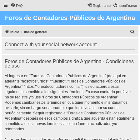
FAQ
Registrarse
Identificarse
Foros de Contadores Públicos de Argentina
B
Inicio
Índice general
u
Connect with your social network account
s
c
Foros de Contadores Públicos de Argentina - Condiciones
a
de uso
r
Al ingresar en “Foros de Contadores Públicos de Argentina” (de aquí en
adelante “nosotros”, “nos”, “nuestro”, “Foros de Contadores Públicos de
Argentina”, “https://forosdecontadores.com.ar”), usted acuerda estar
legalmente sometido a los siguientes términos. En caso contrario por favor
no se registre y/o use “Foros de Contadores Públicos de Argentina”.
Podemos cambiar estos términos en cualquier momento e intentaríamos
avisarle, sin embargo sería prudente que los revisase por su cuenta
periódicamente. Seguir registrado a “Foros de Contadores Públicos de
Argentina” después de esos cambios significa que acuerda estar legalmente
sometido a esos nuevos términos tal como fueron actualizados y/o
reformados.
Nuestros foros están desarrollados por phpBB (de aquí en adelante “ellos”,