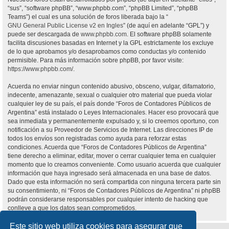
“sus”, “software phpBB”, “www.phpbb.com”, “phpBB Limited”, “phpBB
Teams”) el cual es una solución de foros liberada bajo la “
GNU General Public License v2 en Ingles
” (de aquí en adelante “GPL”) y
puede ser descargada de
www.phpbb.com
. El software phpBB solamente
facilita discusiones basadas en Internet y la GPL estrictamente los excluye
de lo que aprobamos y/o desaprobamos como conductas y/o contenido
permisible. Para más información sobre phpBB, por favor visite:
https://www.phpbb.com/
.
Acuerda no enviar ningun contenido abusivo, obsceno, vulgar, difamatorio,
indecente, amenazante, sexual o cualquier otro material que pueda violar
cualquier ley de su país, el país donde “Foros de Contadores Públicos de
Argentina” está instalado o Leyes Internacionales. Hacer eso provocará que
sea inmediata y permanentemente expulsado y, si lo creemos oportuno, con
notificación a su Proveedor de Servicios de Internet. Las direcciones IP de
todos los envíos son registradas como ayuda para reforzar estas
condiciones. Acuerda que “Foros de Contadores Públicos de Argentina”
tiene derecho a eliminar, editar, mover o cerrar cualquier tema en cualquier
momento que lo creamos conveniente. Como usuario acuerda que cualquier
información que haya ingresado será almacenada en una base de datos.
Dado que esta información no será compartida con ninguna tercera parte sin
su consentimiento, ni “Foros de Contadores Públicos de Argentina” ni phpBB
podrán considerarse responsables por cualquier intento de hacking que
conlleve a que los datos sean comprometidos.
Este sitio web utiliza cookies para asegurar que