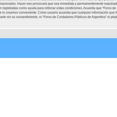
ernacionales. Hacer eso provocará que sea inmediata y permanentemente expulsado 
son registradas como ayuda para reforzar estas condiciones. Acuerda que “Foros de
que lo creamos conveniente. Como usuario acuerda que cualquier información que
arte sin su consentimiento, ni “Foros de Contadores Públicos de Argentina” ni ph