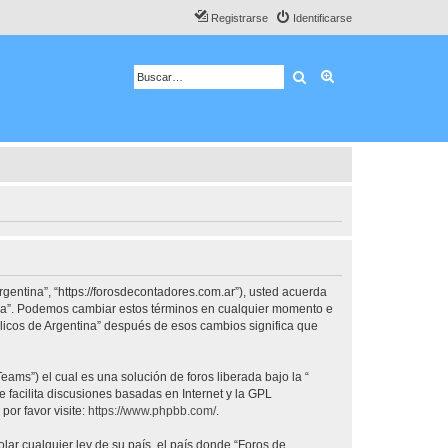
Registrarse
Identificarse
Buscar
Búsqueda avanza
rgentina”, “https://forosdecontadores.com.ar”), usted acuerda
tina”. Podemos cambiar estos términos en cualquier momento e
blicos de Argentina” después de esos cambios significa que
ams”) el cual es una solución de foros liberada bajo la “
 facilita discusiones basadas en Internet y la GPL
or favor visite:
https://www.phpbb.com/
.
lar cualquier ley de su país, el país donde “Foros de