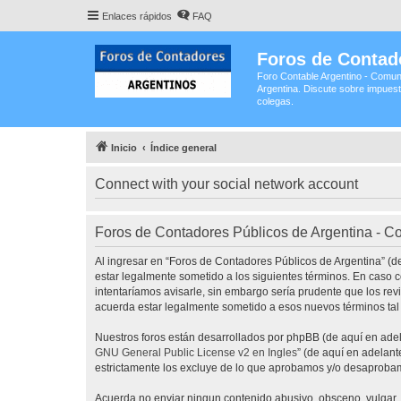
Enlaces rápidos
FAQ
Foros de Contad
Foro Contable Argentino - Comun
Argentina. Discute sobre impuest
colegas.
Inicio
Índice general
Connect with your social network account
Foros de Contadores Públicos de Argentina - C
Al ingresar en “Foros de Contadores Públicos de Argentina” (de
estar legalmente sometido a los siguientes términos. En caso 
intentaríamos avisarle, sin embargo sería prudente que los re
acuerda estar legalmente sometido a esos nuevos términos tal
Nuestros foros están desarrollados por phpBB (de aquí en adela
GNU General Public License v2 en Ingles
” (de aquí en adelan
estrictamente los excluye de lo que aprobamos y/o desaprobam
Acuerda no enviar ningun contenido abusivo, obsceno, vulgar, d