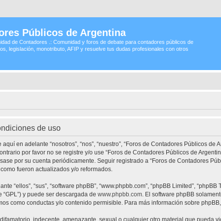
ores Públicos de Argentina
idad de Contadores .: Comunidad y foros de debate para contadores públicos de
os, legislación, monotributo, AFIP y resuelve tus dudas profesionales con otros
ondiciones de uso
 aquí en adelante “nosotros”, “nos”, “nuestro”, “Foros de Contadores Públicos de A
contrario por favor no se registre y/o use “Foros de Contadores Públicos de Argen
visase por su cuenta periódicamente. Seguir registrado a “Foros de Contadores Pú
 como fueron actualizados y/o reformados.
nte “ellos”, “sus”, “software phpBB”, “www.phpbb.com”, “phpBB Limited”, “phpBB Te
te “GPL”) y puede ser descargada de
www.phpbb.com
. El software phpBB solamente
os como conductas y/o contenido permisible. Para más información sobre phpBB, p
ifamatorio, indecente, amenazante, sexual o cualquier otro material que pueda vio