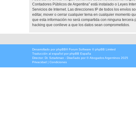
Contadores Públicos de Argentina” está instalado o Leyes Int
Servicios de Internet. Las direcciones IP de todos los envíos 
editar, mover o cerrar cualquier tema en cualquier momento 
que esta información no será compartida con ninguna tercera p
hacking que conlleve a que los datos sean comprometidos.
Desarrollado por
phpBB
® Forum Software © phpBB Limited
Traducción al español por
phpBB España
Director:
Dr. Sztarkman
- Diseñado por ©
Abogados Argentinos
2025
Privacidad
|
Condiciones