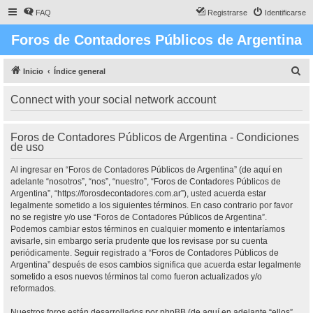
FAQ
Registrarse
Identificarse
Foros de Contadores Públicos de Argentina
B
Inicio
Índice general
u
Connect with your social network account
s
c
Foros de Contadores Públicos de Argentina - Condiciones
a
de uso
r
Al ingresar en “Foros de Contadores Públicos de Argentina” (de aquí en
adelante “nosotros”, “nos”, “nuestro”, “Foros de Contadores Públicos de
Argentina”, “https://forosdecontadores.com.ar”), usted acuerda estar
legalmente sometido a los siguientes términos. En caso contrario por favor
no se registre y/o use “Foros de Contadores Públicos de Argentina”.
Podemos cambiar estos términos en cualquier momento e intentaríamos
avisarle, sin embargo sería prudente que los revisase por su cuenta
periódicamente. Seguir registrado a “Foros de Contadores Públicos de
Argentina” después de esos cambios significa que acuerda estar legalmente
sometido a esos nuevos términos tal como fueron actualizados y/o
reformados.
Nuestros foros están desarrollados por phpBB (de aquí en adelante “ellos”,