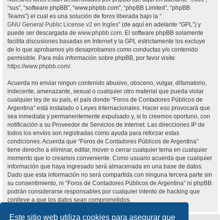
“sus”, “software phpBB”, “www.phpbb.com”, “phpBB Limited”, “phpBB
Teams”) el cual es una solución de foros liberada bajo la “
GNU General Public License v2 en Ingles
” (de aquí en adelante “GPL”) y
puede ser descargada de
www.phpbb.com
. El software phpBB solamente
facilita discusiones basadas en Internet y la GPL estrictamente los excluye
de lo que aprobamos y/o desaprobamos como conductas y/o contenido
permisible. Para más información sobre phpBB, por favor visite:
https://www.phpbb.com/
.
Acuerda no enviar ningun contenido abusivo, obsceno, vulgar, difamatorio,
indecente, amenazante, sexual o cualquier otro material que pueda violar
cualquier ley de su país, el país donde “Foros de Contadores Públicos de
Argentina” está instalado o Leyes Internacionales. Hacer eso provocará que
sea inmediata y permanentemente expulsado y, si lo creemos oportuno, con
notificación a su Proveedor de Servicios de Internet. Las direcciones IP de
todos los envíos son registradas como ayuda para reforzar estas
condiciones. Acuerda que “Foros de Contadores Públicos de Argentina”
tiene derecho a eliminar, editar, mover o cerrar cualquier tema en cualquier
momento que lo creamos conveniente. Como usuario acuerda que cualquier
información que haya ingresado será almacenada en una base de datos.
Dado que esta información no será compartida con ninguna tercera parte sin
su consentimiento, ni “Foros de Contadores Públicos de Argentina” ni phpBB
podrán considerarse responsables por cualquier intento de hacking que
conlleve a que los datos sean comprometidos.
Este sitio web utiliza cookies para asegurar que