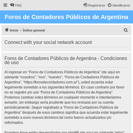
FAQ
Registrarse
Identificarse
Foros de Contadores Públicos de Argentina
B
Inicio
Índice general
u
Connect with your social network account
s
c
Foros de Contadores Públicos de Argentina - Condiciones
a
de uso
r
Al ingresar en “Foros de Contadores Públicos de Argentina” (de aquí en
adelante “nosotros”, “nos”, “nuestro”, “Foros de Contadores Públicos de
Argentina”, “https://forosdecontadores.com.ar”), usted acuerda estar
legalmente sometido a los siguientes términos. En caso contrario por favor
no se registre y/o use “Foros de Contadores Públicos de Argentina”.
Podemos cambiar estos términos en cualquier momento e intentaríamos
avisarle, sin embargo sería prudente que los revisase por su cuenta
periódicamente. Seguir registrado a “Foros de Contadores Públicos de
Argentina” después de esos cambios significa que acuerda estar legalmente
sometido a esos nuevos términos tal como fueron actualizados y/o
reformados.
Nuestros foros están desarrollados por phpBB (de aquí en adelante “ellos”,