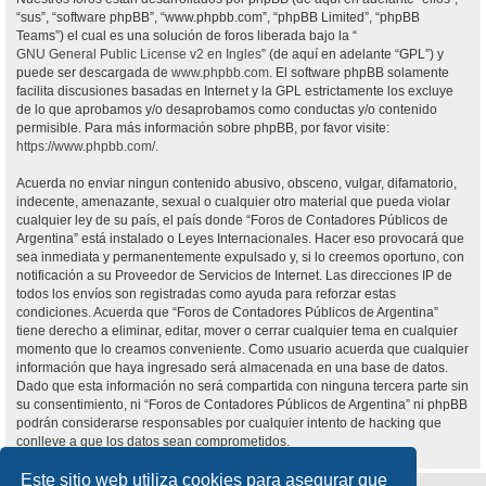
“sus”, “software phpBB”, “www.phpbb.com”, “phpBB Limited”, “phpBB
Teams”) el cual es una solución de foros liberada bajo la “
GNU General Public License v2 en Ingles
” (de aquí en adelante “GPL”) y
puede ser descargada de
www.phpbb.com
. El software phpBB solamente
facilita discusiones basadas en Internet y la GPL estrictamente los excluye
de lo que aprobamos y/o desaprobamos como conductas y/o contenido
permisible. Para más información sobre phpBB, por favor visite:
https://www.phpbb.com/
.
Acuerda no enviar ningun contenido abusivo, obsceno, vulgar, difamatorio,
indecente, amenazante, sexual o cualquier otro material que pueda violar
cualquier ley de su país, el país donde “Foros de Contadores Públicos de
Argentina” está instalado o Leyes Internacionales. Hacer eso provocará que
sea inmediata y permanentemente expulsado y, si lo creemos oportuno, con
notificación a su Proveedor de Servicios de Internet. Las direcciones IP de
todos los envíos son registradas como ayuda para reforzar estas
condiciones. Acuerda que “Foros de Contadores Públicos de Argentina”
tiene derecho a eliminar, editar, mover o cerrar cualquier tema en cualquier
momento que lo creamos conveniente. Como usuario acuerda que cualquier
información que haya ingresado será almacenada en una base de datos.
Dado que esta información no será compartida con ninguna tercera parte sin
su consentimiento, ni “Foros de Contadores Públicos de Argentina” ni phpBB
podrán considerarse responsables por cualquier intento de hacking que
conlleve a que los datos sean comprometidos.
Este sitio web utiliza cookies para asegurar que