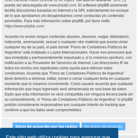
GNU General Public License v2 en Ingles
” (de aquí en adelante “GPL”) y
puede ser descargada de
www.phpbb.com
. El software phpBB solamente
facilita discusiones basadas en Internet y la GPL estrictamente los excluye
de lo que aprobamos y/o desaprobamos como conductas y/o contenido
permisible. Para más información sobre phpBB, por favor visite:
https://www.phpbb.com/
.
Acuerda no enviar ningun contenido abusivo, obsceno, vulgar, difamatorio,
indecente, amenazante, sexual o cualquier otro material que pueda violar
cualquier ley de su país, el país donde “Foros de Contadores Públicos de
Argentina” está instalado o Leyes Internacionales. Hacer eso provocará que
sea inmediata y permanentemente expulsado y, si lo creemos oportuno, con
notificación a su Proveedor de Servicios de Internet. Las direcciones IP de
todos los envíos son registradas como ayuda para reforzar estas
condiciones. Acuerda que “Foros de Contadores Públicos de Argentina”
tiene derecho a eliminar, editar, mover o cerrar cualquier tema en cualquier
momento que lo creamos conveniente. Como usuario acuerda que cualquier
información que haya ingresado será almacenada en una base de datos.
Dado que esta información no será compartida con ninguna tercera parte sin
su consentimiento, ni “Foros de Contadores Públicos de Argentina” ni phpBB
podrán considerarse responsables por cualquier intento de hacking que
conlleve a que los datos sean comprometidos.
Este sitio web utiliza cookies para asegurar que