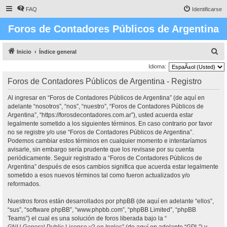
FAQ
Identificarse
Foros de Contadores Públicos de Argentina
B
Inicio
Índice general
u
Idioma:
s
Foros de Contadores Públicos de Argentina - Registro
c
Al ingresar en “Foros de Contadores Públicos de Argentina” (de aquí en
a
adelante “nosotros”, “nos”, “nuestro”, “Foros de Contadores Públicos de
r
Argentina”, “https://forosdecontadores.com.ar”), usted acuerda estar
legalmente sometido a los siguientes términos. En caso contrario por favor
no se registre y/o use “Foros de Contadores Públicos de Argentina”.
Podemos cambiar estos términos en cualquier momento e intentaríamos
avisarle, sin embargo sería prudente que los revisase por su cuenta
periódicamente. Seguir registrado a “Foros de Contadores Públicos de
Argentina” después de esos cambios significa que acuerda estar legalmente
sometido a esos nuevos términos tal como fueron actualizados y/o
reformados.
Nuestros foros están desarrollados por phpBB (de aquí en adelante “ellos”,
“sus”, “software phpBB”, “www.phpbb.com”, “phpBB Limited”, “phpBB
Teams”) el cual es una solución de foros liberada bajo la “