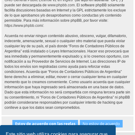
GNU General Public License v2 en Ingles
” (de aquí en adelante “GPL”) y
puede ser descargada de
www.phpbb.com
. El software phpBB solamente
facilita discusiones basadas en Internet y la GPL estrictamente los excluye
de lo que aprobamos y/o desaprobamos como conductas y/o contenido
permisible. Para más información sobre phpBB, por favor visite:
https://www.phpbb.com/
.
Acuerda no enviar ningun contenido abusivo, obsceno, vulgar, difamatorio,
indecente, amenazante, sexual o cualquier otro material que pueda violar
cualquier ley de su país, el país donde “Foros de Contadores Públicos de
Argentina” está instalado o Leyes Internacionales. Hacer eso provocará que
sea inmediata y permanentemente expulsado y, si lo creemos oportuno, con
notificación a su Proveedor de Servicios de Internet. Las direcciones IP de
todos los envíos son registradas como ayuda para reforzar estas
condiciones. Acuerda que “Foros de Contadores Públicos de Argentina”
tiene derecho a eliminar, editar, mover o cerrar cualquier tema en cualquier
momento que lo creamos conveniente. Como usuario acuerda que cualquier
información que haya ingresado será almacenada en una base de datos.
Dado que esta información no será compartida con ninguna tercera parte sin
su consentimiento, ni “Foros de Contadores Públicos de Argentina” ni phpBB
podrán considerarse responsables por cualquier intento de hacking que
conlleve a que los datos sean comprometidos.
Este sitio web utiliza cookies para asegurar que