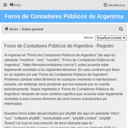
FAQ
Identificarse
Foros de Contadores Públicos de Argentina
B
Inicio
Índice general
u
Idioma:
s
Foros de Contadores Públicos de Argentina - Registro
c
Al ingresar en “Foros de Contadores Públicos de Argentina” (de aquí en
a
adelante “nosotros”, “nos”, “nuestro”, “Foros de Contadores Públicos de
r
Argentina”, “https://forosdecontadores.com.ar”), usted acuerda estar
legalmente sometido a los siguientes términos. En caso contrario por favor
no se registre y/o use “Foros de Contadores Públicos de Argentina”.
Podemos cambiar estos términos en cualquier momento e intentaríamos
avisarle, sin embargo sería prudente que los revisase por su cuenta
periódicamente. Seguir registrado a “Foros de Contadores Públicos de
Argentina” después de esos cambios significa que acuerda estar legalmente
sometido a esos nuevos términos tal como fueron actualizados y/o
reformados.
Nuestros foros están desarrollados por phpBB (de aquí en adelante “ellos”,
“sus”, “software phpBB”, “www.phpbb.com”, “phpBB Limited”, “phpBB
Teams”) el cual es una solución de foros liberada bajo la “