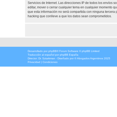
Servicios de Internet. Las direcciones IP de todos los envíos 
editar, mover o cerrar cualquier tema en cualquier momento 
que esta información no será compartida con ninguna tercera p
hacking que conlleve a que los datos sean comprometidos.
Desarrollado por
phpBB
® Forum Software © phpBB Limited
Traducción al español por
phpBB España
Director:
Dr. Sztarkman
- Diseñado por ©
Abogados Argentinos
2025
Privacidad
|
Condiciones