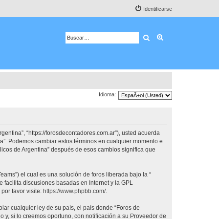
Identificarse
Buscar
Búsqueda avanza
Idioma:
rgentina”, “https://forosdecontadores.com.ar”), usted acuerda
tina”. Podemos cambiar estos términos en cualquier momento e
blicos de Argentina” después de esos cambios significa que
ams”) el cual es una solución de foros liberada bajo la “
 facilita discusiones basadas en Internet y la GPL
or favor visite:
https://www.phpbb.com/
.
lar cualquier ley de su país, el país donde “Foros de
y, si lo creemos oportuno, con notificación a su Proveedor de