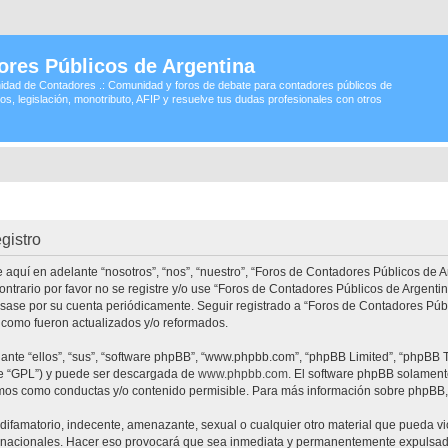
ores Públicos de Argentina
idad de Contadores .: Comunidad y foros de debate para contadores públicos de
os, legislación, monotributo, AFIP y resuelve tus dudas profesionales con otros
gistro
 aquí en adelante “nosotros”, “nos”, “nuestro”, “Foros de Contadores Públicos de A
contrario por favor no se registre y/o use “Foros de Contadores Públicos de Argen
visase por su cuenta periódicamente. Seguir registrado a “Foros de Contadores Pú
 como fueron actualizados y/o reformados.
nte “ellos”, “sus”, “software phpBB”, “www.phpbb.com”, “phpBB Limited”, “phpBB Te
te “GPL”) y puede ser descargada de
www.phpbb.com
. El software phpBB solamente
os como conductas y/o contenido permisible. Para más información sobre phpBB, p
ifamatorio, indecente, amenazante, sexual o cualquier otro material que pueda vio
ernacionales. Hacer eso provocará que sea inmediata y permanentemente expulsado 