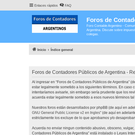
Enlaces rápidos
FAQ
Foros de Contad
Foro Contable Argentino - Comun
Argentina. Discute sobre impuest
colegas.
Inicio
Índice general
Foros de Contadores Públicos de Argentina - Re
Al ingresar en “Foros de Contadores Públicos de Argentina” (de
estar legalmente sometido a los siguientes términos. En caso 
intentaríamos avisarle, sin embargo sería prudente que los re
acuerda estar legalmente sometido a esos nuevos términos tal
Nuestros foros están desarrollados por phpBB (de aquí en adela
GNU General Public License v2 en Ingles
” (de aquí en adelan
estrictamente los excluye de lo que aprobamos y/o desaprobam
Acuerda no enviar ningun contenido abusivo, obsceno, vulgar, d
Contadores Públicos de Argentina” está instalado o Leyes Int