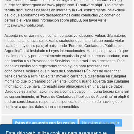
GNU General Public License v2 en Ingles
” (de aquí en adelante “GPL”) y
puede ser descargada de
www.phpbb.com
. El software phpBB solamente
facilita discusiones basadas en Internet y la GPL estrictamente los excluye
de lo que aprobamos y/o desaprobamos como conductas y/o contenido
permisible. Para más información sobre phpBB, por favor visite:
https://www.phpbb.com/
.
Acuerda no enviar ningun contenido abusivo, obsceno, vulgar, difamatorio,
indecente, amenazante, sexual o cualquier otro material que pueda violar
cualquier ley de su país, el país donde “Foros de Contadores Públicos de
Argentina” está instalado o Leyes Internacionales. Hacer eso provocará que
sea inmediata y permanentemente expulsado y, si lo creemos oportuno, con
notificación a su Proveedor de Servicios de Internet. Las direcciones IP de
todos los envíos son registradas como ayuda para reforzar estas
condiciones. Acuerda que “Foros de Contadores Públicos de Argentina”
tiene derecho a eliminar, editar, mover o cerrar cualquier tema en cualquier
momento que lo creamos conveniente. Como usuario acuerda que cualquier
información que haya ingresado será almacenada en una base de datos.
Dado que esta información no será compartida con ninguna tercera parte sin
su consentimiento, ni “Foros de Contadores Públicos de Argentina” ni phpBB
podrán considerarse responsables por cualquier intento de hacking que
conlleve a que los datos sean comprometidos.
Este sitio web utiliza cookies para asegurar que