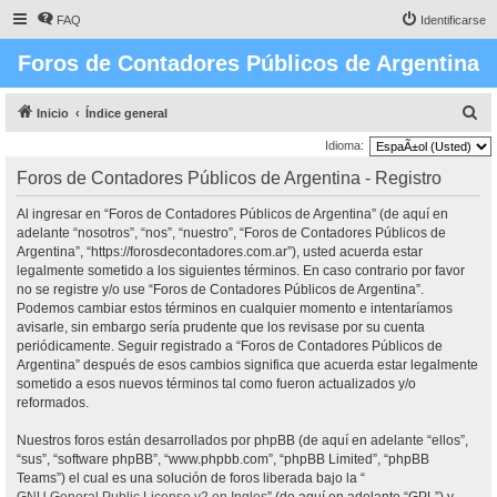
FAQ
Identificarse
Foros de Contadores Públicos de Argentina
B
Inicio
Índice general
u
Idioma:
s
Foros de Contadores Públicos de Argentina - Registro
c
Al ingresar en “Foros de Contadores Públicos de Argentina” (de aquí en
a
adelante “nosotros”, “nos”, “nuestro”, “Foros de Contadores Públicos de
r
Argentina”, “https://forosdecontadores.com.ar”), usted acuerda estar
legalmente sometido a los siguientes términos. En caso contrario por favor
no se registre y/o use “Foros de Contadores Públicos de Argentina”.
Podemos cambiar estos términos en cualquier momento e intentaríamos
avisarle, sin embargo sería prudente que los revisase por su cuenta
periódicamente. Seguir registrado a “Foros de Contadores Públicos de
Argentina” después de esos cambios significa que acuerda estar legalmente
sometido a esos nuevos términos tal como fueron actualizados y/o
reformados.
Nuestros foros están desarrollados por phpBB (de aquí en adelante “ellos”,
“sus”, “software phpBB”, “www.phpbb.com”, “phpBB Limited”, “phpBB
Teams”) el cual es una solución de foros liberada bajo la “