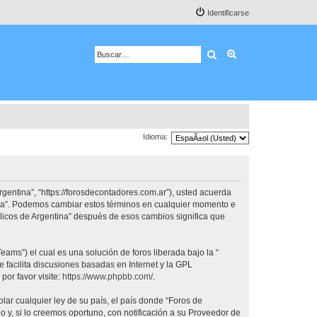
Identificarse
Buscar
Búsqueda avanza
Idioma:
rgentina”, “https://forosdecontadores.com.ar”), usted acuerda
tina”. Podemos cambiar estos términos en cualquier momento e
blicos de Argentina” después de esos cambios significa que
ams”) el cual es una solución de foros liberada bajo la “
 facilita discusiones basadas en Internet y la GPL
or favor visite:
https://www.phpbb.com/
.
lar cualquier ley de su país, el país donde “Foros de
y, si lo creemos oportuno, con notificación a su Proveedor de