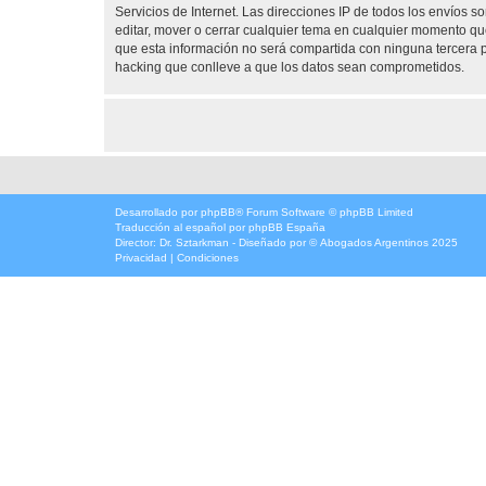
Servicios de Internet. Las direcciones IP de todos los envíos 
editar, mover o cerrar cualquier tema en cualquier momento 
que esta información no será compartida con ninguna tercera p
hacking que conlleve a que los datos sean comprometidos.
Desarrollado por
phpBB
® Forum Software © phpBB Limited
Traducción al español por
phpBB España
Director:
Dr. Sztarkman
- Diseñado por ©
Abogados Argentinos
2025
Privacidad
|
Condiciones