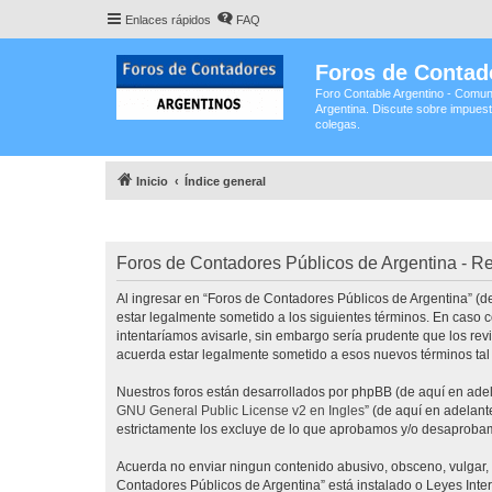
Enlaces rápidos
FAQ
Foros de Contad
Foro Contable Argentino - Comun
Argentina. Discute sobre impuest
colegas.
Inicio
Índice general
Foros de Contadores Públicos de Argentina - Re
Al ingresar en “Foros de Contadores Públicos de Argentina” (de
estar legalmente sometido a los siguientes términos. En caso 
intentaríamos avisarle, sin embargo sería prudente que los re
acuerda estar legalmente sometido a esos nuevos términos tal
Nuestros foros están desarrollados por phpBB (de aquí en adela
GNU General Public License v2 en Ingles
” (de aquí en adelan
estrictamente los excluye de lo que aprobamos y/o desaprobam
Acuerda no enviar ningun contenido abusivo, obsceno, vulgar, d
Contadores Públicos de Argentina” está instalado o Leyes Int