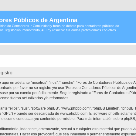
ores Públicos de Argentina
idad de Contadores .: Comunidad y foros de debate para contadores públicos de
os, legislación, monotributo, AFIP y resuelve tus dudas profesionales con otros
gistro
 aquí en adelante “nosotros”, “nos”, “nuestro”, “Foros de Contadores Públicos de A
contrario por favor no se registre y/o use “Foros de Contadores Públicos de Argen
visase por su cuenta periódicamente. Seguir registrado a “Foros de Contadores Pú
 como fueron actualizados y/o reformados.
nte “ellos”, “sus”, “software phpBB”, “www.phpbb.com”, “phpBB Limited”, “phpBB Te
te “GPL”) y puede ser descargada de
www.phpbb.com
. El software phpBB solamente
os como conductas y/o contenido permisible. Para más información sobre phpBB, p
ifamatorio, indecente, amenazante, sexual o cualquier otro material que pueda vio
ernacionales. Hacer eso provocará que sea inmediata y permanentemente expulsado 