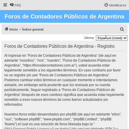
FAQ
Identificarse
Foros de Contadores Públicos de Argentina
B
Inicio
Índice general
u
Idioma:
s
Foros de Contadores Públicos de Argentina - Registro
c
Al ingresar en “Foros de Contadores Públicos de Argentina” (de aquí en
a
adelante “nosotros”, “nos”, “nuestro”, “Foros de Contadores Públicos de
r
Argentina”, “https://forosdecontadores.com.ar”), usted acuerda estar
legalmente sometido a los siguientes términos. En caso contrario por favor
no se registre y/o use “Foros de Contadores Públicos de Argentina”.
Podemos cambiar estos términos en cualquier momento e intentaríamos
avisarle, sin embargo sería prudente que los revisase por su cuenta
periódicamente. Seguir registrado a “Foros de Contadores Públicos de
Argentina” después de esos cambios significa que acuerda estar legalmente
sometido a esos nuevos términos tal como fueron actualizados y/o
reformados.
Nuestros foros están desarrollados por phpBB (de aquí en adelante “ellos”,
“sus”, “software phpBB”, “www.phpbb.com”, “phpBB Limited”, “phpBB
Teams”) el cual es una solución de foros liberada bajo la “