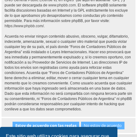
GNU General Public License v2 en Ingles
” (de aquí en adelante “GPL”) y
puede ser descargada de
www.phpbb.com
. El software phpBB solamente
facilita discusiones basadas en Internet y la GPL estrictamente los excluye
de lo que aprobamos y/o desaprobamos como conductas y/o contenido
permisible. Para más información sobre phpBB, por favor visite:
https://www.phpbb.com/
.
Acuerda no enviar ningun contenido abusivo, obsceno, vulgar, difamatorio,
indecente, amenazante, sexual o cualquier otro material que pueda violar
cualquier ley de su país, el país donde “Foros de Contadores Públicos de
Argentina” está instalado o Leyes Internacionales. Hacer eso provocará que
sea inmediata y permanentemente expulsado y, si lo creemos oportuno, con
notificación a su Proveedor de Servicios de Internet. Las direcciones IP de
todos los envíos son registradas como ayuda para reforzar estas
condiciones. Acuerda que “Foros de Contadores Públicos de Argentina”
tiene derecho a eliminar, editar, mover o cerrar cualquier tema en cualquier
momento que lo creamos conveniente. Como usuario acuerda que cualquier
información que haya ingresado será almacenada en una base de datos.
Dado que esta información no será compartida con ninguna tercera parte sin
su consentimiento, ni “Foros de Contadores Públicos de Argentina” ni phpBB
podrán considerarse responsables por cualquier intento de hacking que
conlleve a que los datos sean comprometidos.
Este sitio web utiliza cookies para asegurar que