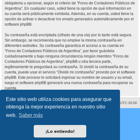
obligatoria u opcional, según el criterio de “Foros de Contadores Públicos de
Argentina”. En cualquier caso, usted tiene la opción de qué información en
su cuenta será públicamente exhibida. Además, en su cuenta, usted tiene la
opción de activar o desactivar los emails generados automáticamente por el
software phpBB.
Su contraseña está encriptada (cifrado de una vía) por lo tanto está segura.
Sin embargo, se recomienda que no emplee la misma contraseña en
diferentes websites. Su contraseña garantiza el acceso a su cuenta en
“Foros de Contadores Públicos de Argentina”, por favor guárdela
cuidadosamente y bajo ninguna circunstancia ningún miembro “Foros de
Contadores Públicos de Argentina”, phpBB u otra tercera parte,
legítimamente le preguntará su contraseña. Si olvidó la contraseña de su
cuenta, puede usar el servicio “Olvidé mi contraseña” provisto por el software
phpBB. Este proceso le solicitará ingresar su nombre de usuario y su email,
luego el software phpBB generará una nueva contraseña para recuperar su
cuenta.
Este sitio web utiliza cookies para asegurar que
Contáctenos
Borrar cookies
Todos los horarios son
UTC-03:00
obtenga la mejor experiencia en nuestro sitio
Desarrollado por
phpBB
® Forum Software © phpBB Limited
web.
Saber más
Traducción al español por
phpBB España
Director:
Dr. Sztarkman
- Diseñado por ©
Abogados Argentinos
2025
Privacidad
|
Condiciones
¡Lo entiendo!