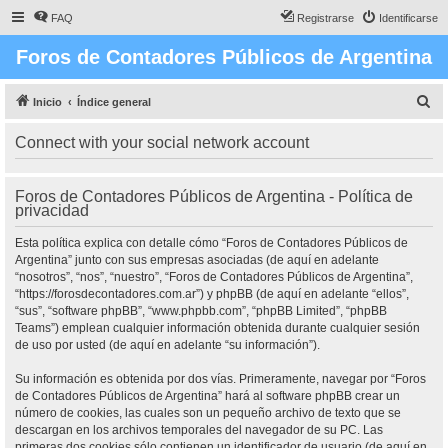
FAQ
Registrarse
Identificarse
Foros de Contadores Públicos de Argentina
B
Inicio
Índice general
u
Connect with your social network account
s
c
Foros de Contadores Públicos de Argentina - Política de
a
privacidad
r
Esta política explica con detalle cómo “Foros de Contadores Públicos de
Argentina” junto con sus empresas asociadas (de aquí en adelante
“nosotros”, “nos”, “nuestro”, “Foros de Contadores Públicos de Argentina”,
“https://forosdecontadores.com.ar”) y phpBB (de aquí en adelante “ellos”,
“sus”, “software phpBB”, “www.phpbb.com”, “phpBB Limited”, “phpBB
Teams”) emplean cualquier información obtenida durante cualquier sesión
de uso por usted (de aquí en adelante “su información”).
Su información es obtenida por dos vías. Primeramente, navegar por “Foros
de Contadores Públicos de Argentina” hará al software phpBB crear un
número de cookies, las cuales son un pequeño archivo de texto que se
descargan en los archivos temporales del navegador de su PC. Las
primeras dos cookies sólo contienen un identificador de usuario (de aquí en