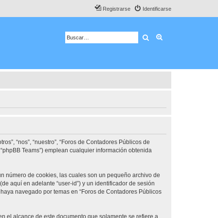
Registrarse
Identificarse
Buscar
Búsqueda avanza
ros”, “nos”, “nuestro”, “Foros de Contadores Públicos de
d”, “phpBB Teams”) emplean cualquier información obtenida
 un número de cookies, las cuales son un pequeño archivo de
e aquí en adelante “user-id”) y un identificador de sesión
ue haya navegado por temas en “Foros de Contadores Públicos
n el alcance de este documento que solamente se refiere a