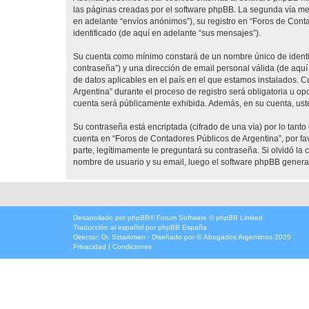
las páginas creadas por el software phpBB. La segunda vía me
en adelante “envíos anónimos”), su registro en “Foros de Cont
identificado (de aquí en adelante “sus mensajes”).
Su cuenta como mínimo constará de un nombre único de identifi
contraseña”) y una dirección de email personal válida (de aquí
de datos aplicables en el país en el que estamos instalados. 
Argentina” durante el proceso de registro será obligatoria u op
cuenta será públicamente exhibida. Además, en su cuenta, uste
Su contraseña está encriptada (cifrado de una vía) por lo tan
cuenta en “Foros de Contadores Públicos de Argentina”, por f
parte, legítimamente le preguntará su contraseña. Si olvidó la 
nombre de usuario y su email, luego el software phpBB genera
Desarrollado por
phpBB
® Forum Software © phpBB Limited
Traducción al español por
phpBB España
Director:
Dr. Sztarkman
- Diseñado por ©
Abogados Argentinos
2025
Privacidad
|
Condiciones