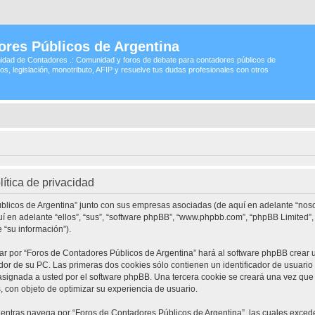
ores Públicos de Argentina
idad de Contadores .: Comunidad y foros de debate para contadores públicos de
os, legislación, monotributo, AFIP y resuelve tus dudas profesionales con otros
ítica de privacidad
úblicos de Argentina” junto con sus empresas asociadas (de aquí en adelante “nosot
quí en adelante “ellos”, “sus”, “software phpBB”, “www.phpbb.com”, “phpBB Limite
 “su información”).
ar por “Foros de Contadores Públicos de Argentina” hará al software phpBB crear
r de su PC. Las primeras dos cookies sólo contienen un identificador de usuario (d
asignada a usted por el software phpBB. Una tercera cookie se creará una vez q
, con objeto de optimizar su experiencia de usuario.
ntras navega por “Foros de Contadores Públicos de Argentina”, las cuales excede