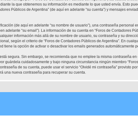
diante la que obtenemos su información es mediante lo que usted envía. Esto pued
adores Públicos de Argentina” (de aquí en adelante “su cuenta”) y mensajes enviad
cación (de aquí en adelante “su nombre de usuario”), una contraseña personal em
 en adelante “su email”). La información de su cuenta en “Foros de Contadores Públ
Cualquier información más allá de su nombre de usuario, su contraseña y su direcc
cional, según el criterio de “Foros de Contadores Públicos de Argentina”. En cualqu
d tiene la opción de activar o desactivar los emails generados automáticamente p
to está segura. Sin embargo, se recomienda que no emplee la misma contraseña en 
avor guárdela cuidadosamente y bajo ninguna circunstancia ningún miembro “Foros
contraseña de su cuenta, puede usar el servicio “Olvidé mi contraseña” provisto por
rá una nueva contraseña para recuperar su cuenta.