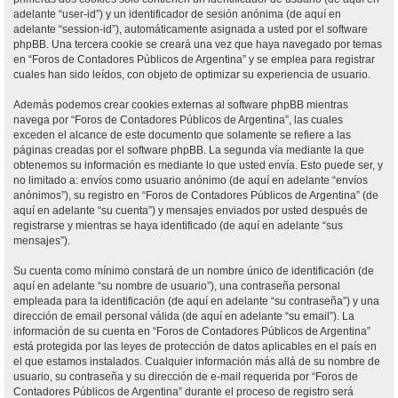
adelante “user-id”) y un identificador de sesión anónima (de aquí en
adelante “session-id”), automáticamente asignada a usted por el software
phpBB. Una tercera cookie se creará una vez que haya navegado por temas
en “Foros de Contadores Públicos de Argentina” y se emplea para registrar
cuales han sido leídos, con objeto de optimizar su experiencia de usuario.
Además podemos crear cookies externas al software phpBB mientras
navega por “Foros de Contadores Públicos de Argentina”, las cuales
exceden el alcance de este documento que solamente se refiere a las
páginas creadas por el software phpBB. La segunda vía mediante la que
obtenemos su información es mediante lo que usted envía. Esto puede ser, y
no limitado a: envíos como usuario anónimo (de aquí en adelante “envíos
anónimos”), su registro en “Foros de Contadores Públicos de Argentina” (de
aquí en adelante “su cuenta”) y mensajes enviados por usted después de
registrarse y mientras se haya identificado (de aquí en adelante “sus
mensajes”).
Su cuenta como mínimo constará de un nombre único de identificación (de
aquí en adelante “su nombre de usuario”), una contraseña personal
empleada para la identificación (de aquí en adelante “su contraseña”) y una
dirección de email personal válida (de aquí en adelante “su email”). La
información de su cuenta en “Foros de Contadores Públicos de Argentina”
está protegida por las leyes de protección de datos aplicables en el país en
el que estamos instalados. Cualquier información más allá de su nombre de
usuario, su contraseña y su dirección de e-mail requerida por “Foros de
Contadores Públicos de Argentina” durante el proceso de registro será