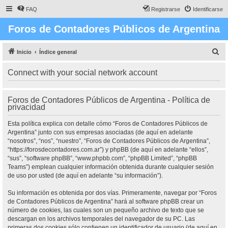
FAQ
Registrarse
Identificarse
Foros de Contadores Públicos de Argentina
B
Inicio
Índice general
u
Connect with your social network account
s
c
Foros de Contadores Públicos de Argentina - Política de
a
privacidad
r
Esta política explica con detalle cómo “Foros de Contadores Públicos de
Argentina” junto con sus empresas asociadas (de aquí en adelante
“nosotros”, “nos”, “nuestro”, “Foros de Contadores Públicos de Argentina”,
“https://forosdecontadores.com.ar”) y phpBB (de aquí en adelante “ellos”,
“sus”, “software phpBB”, “www.phpbb.com”, “phpBB Limited”, “phpBB
Teams”) emplean cualquier información obtenida durante cualquier sesión
de uso por usted (de aquí en adelante “su información”).
Su información es obtenida por dos vías. Primeramente, navegar por “Foros
de Contadores Públicos de Argentina” hará al software phpBB crear un
número de cookies, las cuales son un pequeño archivo de texto que se
descargan en los archivos temporales del navegador de su PC. Las
primeras dos cookies sólo contienen un identificador de usuario (de aquí en