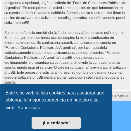
obligatoria u opcional, según el criterio de “Foros de Contadores Públicos de
Argentina”. En cualquier caso, usted tiene la opción de qué información en
su cuenta será públicamente exhibida. Además, en su cuenta, usted tiene la
opción de activar o desactivar los emails generados automáticamente por el
software phpBB.
Su contraseña está encriptada (cifrado de una vía) por lo tanto está segura.
Sin embargo, se recomienda que no emplee la misma contraseña en
diferentes websites. Su contraseña garantiza el acceso a su cuenta en
“Foros de Contadores Públicos de Argentina”, por favor guárdela
cuidadosamente y bajo ninguna circunstancia ningún miembro “Foros de
Contadores Públicos de Argentina”, phpBB u otra tercera parte,
legítimamente le preguntará su contraseña. Si olvidó la contraseña de su
cuenta, puede usar el servicio “Olvidé mi contraseña” provisto por el software
phpBB. Este proceso le solicitará ingresar su nombre de usuario y su email,
luego el software phpBB generará una nueva contraseña para recuperar su
cuenta.
Este sitio web utiliza cookies para asegurar que
Contáctenos
Borrar cookies
Todos los horarios son
UTC-03:00
obtenga la mejor experiencia en nuestro sitio
Desarrollado por
phpBB
® Forum Software © phpBB Limited
web.
Saber más
Traducción al español por
phpBB España
Director:
Dr. Sztarkman
- Diseñado por ©
Abogados Argentinos
2025
Privacidad
|
Condiciones
¡Lo entiendo!