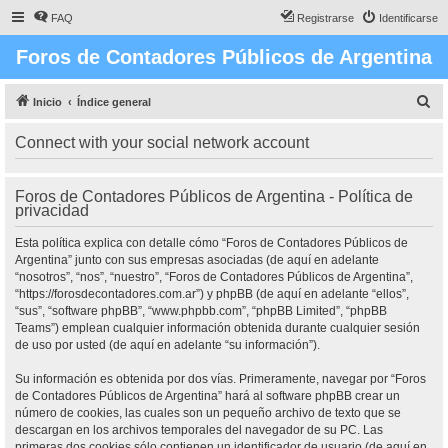
FAQ
Registrarse
Identificarse
Foros de Contadores Públicos de Argentina
B
Inicio
Índice general
u
Connect with your social network account
s
c
Foros de Contadores Públicos de Argentina - Política de
a
privacidad
r
Esta política explica con detalle cómo “Foros de Contadores Públicos de
Argentina” junto con sus empresas asociadas (de aquí en adelante
“nosotros”, “nos”, “nuestro”, “Foros de Contadores Públicos de Argentina”,
“https://forosdecontadores.com.ar”) y phpBB (de aquí en adelante “ellos”,
“sus”, “software phpBB”, “www.phpbb.com”, “phpBB Limited”, “phpBB
Teams”) emplean cualquier información obtenida durante cualquier sesión
de uso por usted (de aquí en adelante “su información”).
Su información es obtenida por dos vías. Primeramente, navegar por “Foros
de Contadores Públicos de Argentina” hará al software phpBB crear un
número de cookies, las cuales son un pequeño archivo de texto que se
descargan en los archivos temporales del navegador de su PC. Las
primeras dos cookies sólo contienen un identificador de usuario (de aquí en