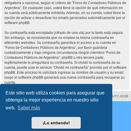
obligatoria u opcional, según el criterio de “Foros de Contadores Públicos de
Argentina”. En cualquier caso, usted tiene la opción de qué información en
su cuenta será públicamente exhibida. Además, en su cuenta, usted tiene la
opción de activar o desactivar los emails generados automáticamente por el
software phpBB.
Su contraseña está encriptada (cifrado de una vía) por lo tanto está segura.
Sin embargo, se recomienda que no emplee la misma contraseña en
diferentes websites. Su contraseña garantiza el acceso a su cuenta en
“Foros de Contadores Públicos de Argentina”, por favor guárdela
cuidadosamente y bajo ninguna circunstancia ningún miembro “Foros de
Contadores Públicos de Argentina”, phpBB u otra tercera parte,
legítimamente le preguntará su contraseña. Si olvidó la contraseña de su
cuenta, puede usar el servicio “Olvidé mi contraseña” provisto por el software
phpBB. Este proceso le solicitará ingresar su nombre de usuario y su email,
luego el software phpBB generará una nueva contraseña para recuperar su
cuenta.
Este sitio web utiliza cookies para asegurar que
Contáctenos
Borrar cookies
Todos los horarios son
UTC-03:00
obtenga la mejor experiencia en nuestro sitio
Desarrollado por
phpBB
® Forum Software © phpBB Limited
web.
Saber más
Traducción al español por
phpBB España
Director:
Dr. Sztarkman
- Diseñado por ©
Abogados Argentinos
2025
Privacidad
|
Condiciones
¡Lo entiendo!