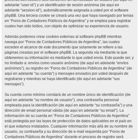
adelante “user-id”) y un identificador de sesión anónima (de aquí en
adelante “session-id”), automáticamente asignada a usted por el software
phpBB. Una tercera cookie se creará una vez que haya navegado por temas
en “Foros de Contadores Públicos de Argentina” y se emplea para registrar
cuales han sido leídos, con objeto de optimizar su experiencia de usuario.
Además podemos crear cookies externas al software phpBB mientras
navega por “Foros de Contadores Públicos de Argentina”, las cuales
exceden el alcance de este documento que solamente se refiere a las
páginas creadas por el software phpBB. La segunda vía mediante la que
obtenemos su información es mediante lo que usted envía. Esto puede ser, y
no limitado a: envíos como usuario anónimo (de aquí en adelante “envíos
anónimos”), su registro en “Foros de Contadores Públicos de Argentina” (de
aquí en adelante “su cuenta”) y mensajes enviados por usted después de
registrarse y mientras se haya identificado (de aquí en adelante “sus
mensajes”).
Su cuenta como mínimo constará de un nombre único de identificación (de
aquí en adelante “su nombre de usuario”), una contraseña personal
empleada para la identificación (de aquí en adelante “su contraseña”) y una
dirección de email personal válida (de aquí en adelante “su email”). La
información de su cuenta en “Foros de Contadores Públicos de Argentina”
está protegida por las leyes de protección de datos aplicables en el país en
el que estamos instalados. Cualquier información más allá de su nombre de
usuario, su contraseña y su dirección de e-mail requerida por “Foros de
Contadores Públicos de Argentina” durante el proceso de registro será