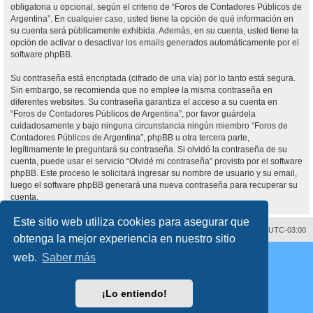
obligatoria u opcional, según el criterio de “Foros de Contadores Públicos de
Argentina”. En cualquier caso, usted tiene la opción de qué información en
su cuenta será públicamente exhibida. Además, en su cuenta, usted tiene la
opción de activar o desactivar los emails generados automáticamente por el
software phpBB.
Su contraseña está encriptada (cifrado de una vía) por lo tanto está segura.
Sin embargo, se recomienda que no emplee la misma contraseña en
diferentes websites. Su contraseña garantiza el acceso a su cuenta en
“Foros de Contadores Públicos de Argentina”, por favor guárdela
cuidadosamente y bajo ninguna circunstancia ningún miembro “Foros de
Contadores Públicos de Argentina”, phpBB u otra tercera parte,
legítimamente le preguntará su contraseña. Si olvidó la contraseña de su
cuenta, puede usar el servicio “Olvidé mi contraseña” provisto por el software
phpBB. Este proceso le solicitará ingresar su nombre de usuario y su email,
luego el software phpBB generará una nueva contraseña para recuperar su
cuenta.
Este sitio web utiliza cookies para asegurar que
Contáctenos
Borrar cookies
Todos los horarios son
UTC-03:00
obtenga la mejor experiencia en nuestro sitio
Desarrollado por
phpBB
® Forum Software © phpBB Limited
web.
Saber más
Traducción al español por
phpBB España
Director:
Dr. Sztarkman
- Diseñado por ©
Abogados Argentinos
2025
Privacidad
|
Condiciones
¡Lo entiendo!