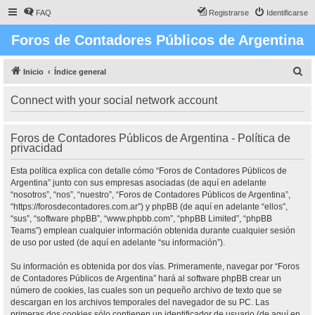
FAQ
Registrarse
Identificarse
Foros de Contadores Públicos de Argentina
B
Inicio
Índice general
u
Connect with your social network account
s
c
Foros de Contadores Públicos de Argentina - Política de
a
privacidad
r
Esta política explica con detalle cómo “Foros de Contadores Públicos de
Argentina” junto con sus empresas asociadas (de aquí en adelante
“nosotros”, “nos”, “nuestro”, “Foros de Contadores Públicos de Argentina”,
“https://forosdecontadores.com.ar”) y phpBB (de aquí en adelante “ellos”,
“sus”, “software phpBB”, “www.phpbb.com”, “phpBB Limited”, “phpBB
Teams”) emplean cualquier información obtenida durante cualquier sesión
de uso por usted (de aquí en adelante “su información”).
Su información es obtenida por dos vías. Primeramente, navegar por “Foros
de Contadores Públicos de Argentina” hará al software phpBB crear un
número de cookies, las cuales son un pequeño archivo de texto que se
descargan en los archivos temporales del navegador de su PC. Las
primeras dos cookies sólo contienen un identificador de usuario (de aquí en