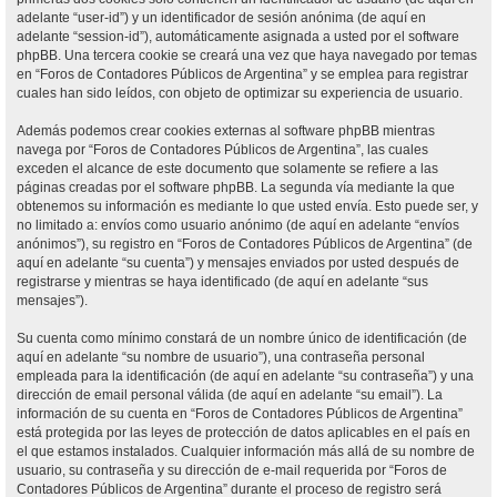
adelante “user-id”) y un identificador de sesión anónima (de aquí en
adelante “session-id”), automáticamente asignada a usted por el software
phpBB. Una tercera cookie se creará una vez que haya navegado por temas
en “Foros de Contadores Públicos de Argentina” y se emplea para registrar
cuales han sido leídos, con objeto de optimizar su experiencia de usuario.
Además podemos crear cookies externas al software phpBB mientras
navega por “Foros de Contadores Públicos de Argentina”, las cuales
exceden el alcance de este documento que solamente se refiere a las
páginas creadas por el software phpBB. La segunda vía mediante la que
obtenemos su información es mediante lo que usted envía. Esto puede ser, y
no limitado a: envíos como usuario anónimo (de aquí en adelante “envíos
anónimos”), su registro en “Foros de Contadores Públicos de Argentina” (de
aquí en adelante “su cuenta”) y mensajes enviados por usted después de
registrarse y mientras se haya identificado (de aquí en adelante “sus
mensajes”).
Su cuenta como mínimo constará de un nombre único de identificación (de
aquí en adelante “su nombre de usuario”), una contraseña personal
empleada para la identificación (de aquí en adelante “su contraseña”) y una
dirección de email personal válida (de aquí en adelante “su email”). La
información de su cuenta en “Foros de Contadores Públicos de Argentina”
está protegida por las leyes de protección de datos aplicables en el país en
el que estamos instalados. Cualquier información más allá de su nombre de
usuario, su contraseña y su dirección de e-mail requerida por “Foros de
Contadores Públicos de Argentina” durante el proceso de registro será