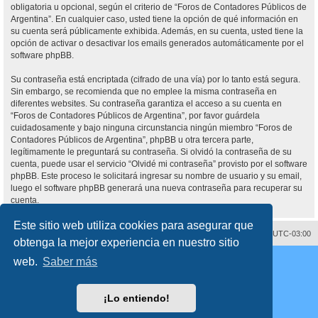
obligatoria u opcional, según el criterio de “Foros de Contadores Públicos de
Argentina”. En cualquier caso, usted tiene la opción de qué información en
su cuenta será públicamente exhibida. Además, en su cuenta, usted tiene la
opción de activar o desactivar los emails generados automáticamente por el
software phpBB.
Su contraseña está encriptada (cifrado de una vía) por lo tanto está segura.
Sin embargo, se recomienda que no emplee la misma contraseña en
diferentes websites. Su contraseña garantiza el acceso a su cuenta en
“Foros de Contadores Públicos de Argentina”, por favor guárdela
cuidadosamente y bajo ninguna circunstancia ningún miembro “Foros de
Contadores Públicos de Argentina”, phpBB u otra tercera parte,
legítimamente le preguntará su contraseña. Si olvidó la contraseña de su
cuenta, puede usar el servicio “Olvidé mi contraseña” provisto por el software
phpBB. Este proceso le solicitará ingresar su nombre de usuario y su email,
luego el software phpBB generará una nueva contraseña para recuperar su
cuenta.
Este sitio web utiliza cookies para asegurar que
Contáctenos
Borrar cookies
Todos los horarios son
UTC-03:00
obtenga la mejor experiencia en nuestro sitio
Desarrollado por
phpBB
® Forum Software © phpBB Limited
web.
Saber más
Traducción al español por
phpBB España
Director:
Dr. Sztarkman
- Diseñado por ©
Abogados Argentinos
2025
Privacidad
|
Condiciones
¡Lo entiendo!