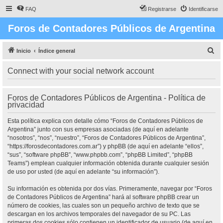
FAQ
Registrarse
Identificarse
Foros de Contadores Públicos de Argentina
B
Inicio
Índice general
u
Connect with your social network account
s
c
Foros de Contadores Públicos de Argentina - Política de
a
privacidad
r
Esta política explica con detalle cómo “Foros de Contadores Públicos de
Argentina” junto con sus empresas asociadas (de aquí en adelante
“nosotros”, “nos”, “nuestro”, “Foros de Contadores Públicos de Argentina”,
“https://forosdecontadores.com.ar”) y phpBB (de aquí en adelante “ellos”,
“sus”, “software phpBB”, “www.phpbb.com”, “phpBB Limited”, “phpBB
Teams”) emplean cualquier información obtenida durante cualquier sesión
de uso por usted (de aquí en adelante “su información”).
Su información es obtenida por dos vías. Primeramente, navegar por “Foros
de Contadores Públicos de Argentina” hará al software phpBB crear un
número de cookies, las cuales son un pequeño archivo de texto que se
descargan en los archivos temporales del navegador de su PC. Las
primeras dos cookies sólo contienen un identificador de usuario (de aquí en