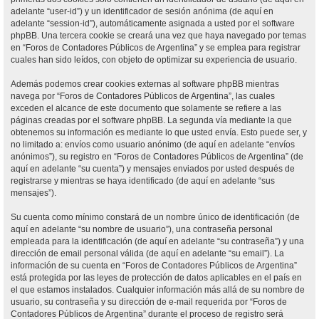
adelante “user-id”) y un identificador de sesión anónima (de aquí en
adelante “session-id”), automáticamente asignada a usted por el software
phpBB. Una tercera cookie se creará una vez que haya navegado por temas
en “Foros de Contadores Públicos de Argentina” y se emplea para registrar
cuales han sido leídos, con objeto de optimizar su experiencia de usuario.
Además podemos crear cookies externas al software phpBB mientras
navega por “Foros de Contadores Públicos de Argentina”, las cuales
exceden el alcance de este documento que solamente se refiere a las
páginas creadas por el software phpBB. La segunda vía mediante la que
obtenemos su información es mediante lo que usted envía. Esto puede ser, y
no limitado a: envíos como usuario anónimo (de aquí en adelante “envíos
anónimos”), su registro en “Foros de Contadores Públicos de Argentina” (de
aquí en adelante “su cuenta”) y mensajes enviados por usted después de
registrarse y mientras se haya identificado (de aquí en adelante “sus
mensajes”).
Su cuenta como mínimo constará de un nombre único de identificación (de
aquí en adelante “su nombre de usuario”), una contraseña personal
empleada para la identificación (de aquí en adelante “su contraseña”) y una
dirección de email personal válida (de aquí en adelante “su email”). La
información de su cuenta en “Foros de Contadores Públicos de Argentina”
está protegida por las leyes de protección de datos aplicables en el país en
el que estamos instalados. Cualquier información más allá de su nombre de
usuario, su contraseña y su dirección de e-mail requerida por “Foros de
Contadores Públicos de Argentina” durante el proceso de registro será