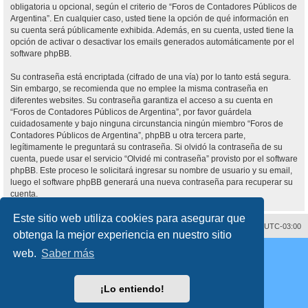
obligatoria u opcional, según el criterio de “Foros de Contadores Públicos de
Argentina”. En cualquier caso, usted tiene la opción de qué información en
su cuenta será públicamente exhibida. Además, en su cuenta, usted tiene la
opción de activar o desactivar los emails generados automáticamente por el
software phpBB.
Su contraseña está encriptada (cifrado de una vía) por lo tanto está segura.
Sin embargo, se recomienda que no emplee la misma contraseña en
diferentes websites. Su contraseña garantiza el acceso a su cuenta en
“Foros de Contadores Públicos de Argentina”, por favor guárdela
cuidadosamente y bajo ninguna circunstancia ningún miembro “Foros de
Contadores Públicos de Argentina”, phpBB u otra tercera parte,
legítimamente le preguntará su contraseña. Si olvidó la contraseña de su
cuenta, puede usar el servicio “Olvidé mi contraseña” provisto por el software
phpBB. Este proceso le solicitará ingresar su nombre de usuario y su email,
luego el software phpBB generará una nueva contraseña para recuperar su
cuenta.
Este sitio web utiliza cookies para asegurar que
Contáctenos
Borrar cookies
Todos los horarios son
UTC-03:00
obtenga la mejor experiencia en nuestro sitio
Desarrollado por
phpBB
® Forum Software © phpBB Limited
web.
Saber más
Traducción al español por
phpBB España
Director:
Dr. Sztarkman
- Diseñado por ©
Abogados Argentinos
2025
Privacidad
|
Condiciones
¡Lo entiendo!