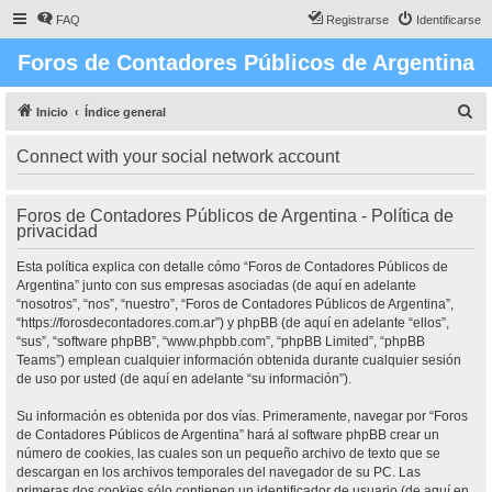
FAQ
Registrarse
Identificarse
Foros de Contadores Públicos de Argentina
B
Inicio
Índice general
u
Connect with your social network account
s
c
Foros de Contadores Públicos de Argentina - Política de
a
privacidad
r
Esta política explica con detalle cómo “Foros de Contadores Públicos de
Argentina” junto con sus empresas asociadas (de aquí en adelante
“nosotros”, “nos”, “nuestro”, “Foros de Contadores Públicos de Argentina”,
“https://forosdecontadores.com.ar”) y phpBB (de aquí en adelante “ellos”,
“sus”, “software phpBB”, “www.phpbb.com”, “phpBB Limited”, “phpBB
Teams”) emplean cualquier información obtenida durante cualquier sesión
de uso por usted (de aquí en adelante “su información”).
Su información es obtenida por dos vías. Primeramente, navegar por “Foros
de Contadores Públicos de Argentina” hará al software phpBB crear un
número de cookies, las cuales son un pequeño archivo de texto que se
descargan en los archivos temporales del navegador de su PC. Las
primeras dos cookies sólo contienen un identificador de usuario (de aquí en