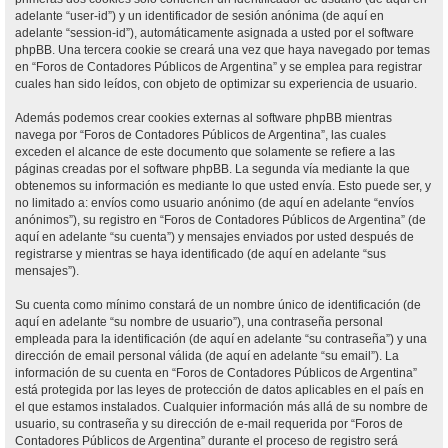
adelante “user-id”) y un identificador de sesión anónima (de aquí en
adelante “session-id”), automáticamente asignada a usted por el software
phpBB. Una tercera cookie se creará una vez que haya navegado por temas
en “Foros de Contadores Públicos de Argentina” y se emplea para registrar
cuales han sido leídos, con objeto de optimizar su experiencia de usuario.
Además podemos crear cookies externas al software phpBB mientras
navega por “Foros de Contadores Públicos de Argentina”, las cuales
exceden el alcance de este documento que solamente se refiere a las
páginas creadas por el software phpBB. La segunda vía mediante la que
obtenemos su información es mediante lo que usted envía. Esto puede ser, y
no limitado a: envíos como usuario anónimo (de aquí en adelante “envíos
anónimos”), su registro en “Foros de Contadores Públicos de Argentina” (de
aquí en adelante “su cuenta”) y mensajes enviados por usted después de
registrarse y mientras se haya identificado (de aquí en adelante “sus
mensajes”).
Su cuenta como mínimo constará de un nombre único de identificación (de
aquí en adelante “su nombre de usuario”), una contraseña personal
empleada para la identificación (de aquí en adelante “su contraseña”) y una
dirección de email personal válida (de aquí en adelante “su email”). La
información de su cuenta en “Foros de Contadores Públicos de Argentina”
está protegida por las leyes de protección de datos aplicables en el país en
el que estamos instalados. Cualquier información más allá de su nombre de
usuario, su contraseña y su dirección de e-mail requerida por “Foros de
Contadores Públicos de Argentina” durante el proceso de registro será