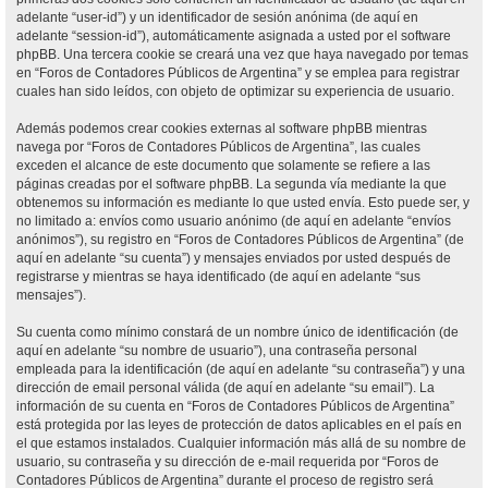
adelante “user-id”) y un identificador de sesión anónima (de aquí en
adelante “session-id”), automáticamente asignada a usted por el software
phpBB. Una tercera cookie se creará una vez que haya navegado por temas
en “Foros de Contadores Públicos de Argentina” y se emplea para registrar
cuales han sido leídos, con objeto de optimizar su experiencia de usuario.
Además podemos crear cookies externas al software phpBB mientras
navega por “Foros de Contadores Públicos de Argentina”, las cuales
exceden el alcance de este documento que solamente se refiere a las
páginas creadas por el software phpBB. La segunda vía mediante la que
obtenemos su información es mediante lo que usted envía. Esto puede ser, y
no limitado a: envíos como usuario anónimo (de aquí en adelante “envíos
anónimos”), su registro en “Foros de Contadores Públicos de Argentina” (de
aquí en adelante “su cuenta”) y mensajes enviados por usted después de
registrarse y mientras se haya identificado (de aquí en adelante “sus
mensajes”).
Su cuenta como mínimo constará de un nombre único de identificación (de
aquí en adelante “su nombre de usuario”), una contraseña personal
empleada para la identificación (de aquí en adelante “su contraseña”) y una
dirección de email personal válida (de aquí en adelante “su email”). La
información de su cuenta en “Foros de Contadores Públicos de Argentina”
está protegida por las leyes de protección de datos aplicables en el país en
el que estamos instalados. Cualquier información más allá de su nombre de
usuario, su contraseña y su dirección de e-mail requerida por “Foros de
Contadores Públicos de Argentina” durante el proceso de registro será