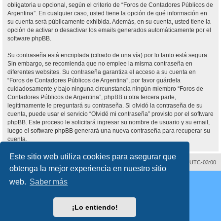
obligatoria u opcional, según el criterio de “Foros de Contadores Públicos de
Argentina”. En cualquier caso, usted tiene la opción de qué información en
su cuenta será públicamente exhibida. Además, en su cuenta, usted tiene la
opción de activar o desactivar los emails generados automáticamente por el
software phpBB.
Su contraseña está encriptada (cifrado de una vía) por lo tanto está segura.
Sin embargo, se recomienda que no emplee la misma contraseña en
diferentes websites. Su contraseña garantiza el acceso a su cuenta en
“Foros de Contadores Públicos de Argentina”, por favor guárdela
cuidadosamente y bajo ninguna circunstancia ningún miembro “Foros de
Contadores Públicos de Argentina”, phpBB u otra tercera parte,
legítimamente le preguntará su contraseña. Si olvidó la contraseña de su
cuenta, puede usar el servicio “Olvidé mi contraseña” provisto por el software
phpBB. Este proceso le solicitará ingresar su nombre de usuario y su email,
luego el software phpBB generará una nueva contraseña para recuperar su
cuenta.
Este sitio web utiliza cookies para asegurar que
Contáctenos
Borrar cookies
Todos los horarios son
UTC-03:00
obtenga la mejor experiencia en nuestro sitio
Desarrollado por
phpBB
® Forum Software © phpBB Limited
web.
Saber más
Traducción al español por
phpBB España
Director:
Dr. Sztarkman
- Diseñado por ©
Abogados Argentinos
2025
Privacidad
|
Condiciones
¡Lo entiendo!