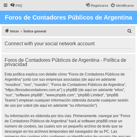
FAQ
Registrarse
Identificarse
Foros de Contadores Públicos de Argentina
B
Inicio
Índice general
u
Connect with your social network account
s
c
Foros de Contadores Públicos de Argentina - Política de
a
privacidad
r
Esta política explica con detalle cómo “Foros de Contadores Públicos de
Argentina” junto con sus empresas asociadas (de aquí en adelante
“nosotros”, “nos”, “nuestro”, “Foros de Contadores Públicos de Argentina”,
“https://forosdecontadores.com.ar”) y phpBB (de aquí en adelante “ellos”,
“sus”, “software phpBB”, “www.phpbb.com”, “phpBB Limited”, “phpBB
Teams”) emplean cualquier información obtenida durante cualquier sesión
de uso por usted (de aquí en adelante “su información”).
Su información es obtenida por dos vías. Primeramente, navegar por “Foros
de Contadores Públicos de Argentina” hará al software phpBB crear un
número de cookies, las cuales son un pequeño archivo de texto que se
descargan en los archivos temporales del navegador de su PC. Las
primeras dos cookies sólo contienen un identificador de usuario (de aquí en