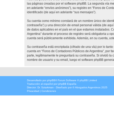
las páginas creadas por el software phpBB. La segunda vía me
en adelante “envíos anónimos”), su registro en “Foros de Cont
identificado (de aquí en adelante “sus mensajes”).
Su cuenta como mínimo constará de un nombre único de identifi
contraseña”) y una dirección de email personal válida (de aquí
de datos aplicables en el país en el que estamos instalados. 
Argentina” durante el proceso de registro será obligatoria u op
cuenta será públicamente exhibida. Además, en su cuenta, uste
Su contraseña está encriptada (cifrado de una vía) por lo tan
cuenta en “Foros de Contadores Públicos de Argentina”, por f
parte, legítimamente le preguntará su contraseña. Si olvidó la 
nombre de usuario y su email, luego el software phpBB genera
Desarrollado por
phpBB
® Forum Software © phpBB Limited
Traducción al español por
phpBB España
Director:
Dr. Sztarkman
- Diseñado por ©
Abogados Argentinos
2025
Privacidad
|
Condiciones