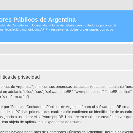
ores Públicos de Argentina
idad de Contadores .: Comunidad y foros de debate para contadores públicos de
os, legislación, monotributo, AFIP y resuelve tus dudas profesionales con otros
ítica de privacidad
úblicos de Argentina” junto con sus empresas asociadas (de aquí en adelante “nosot
quí en adelante “ellos”, “sus”, “software phpBB”, “www.phpbb.com”, “phpBB Limite
 “su información”).
ar por “Foros de Contadores Públicos de Argentina” hará al software phpBB crear
r de su PC. Las primeras dos cookies sólo contienen un identificador de usuario (d
asignada a usted por el software phpBB. Una tercera cookie se creará una vez q
, con objeto de optimizar su experiencia de usuario.
ntras navega por “Foros de Contadores Públicos de Argentina”, las cuales excede