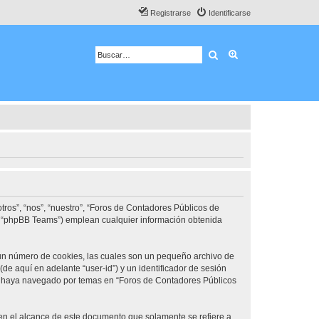
Registrarse
Identificarse
Buscar
Búsqueda avanza
ros”, “nos”, “nuestro”, “Foros de Contadores Públicos de
d”, “phpBB Teams”) emplean cualquier información obtenida
 un número de cookies, las cuales son un pequeño archivo de
e aquí en adelante “user-id”) y un identificador de sesión
ue haya navegado por temas en “Foros de Contadores Públicos
n el alcance de este documento que solamente se refiere a