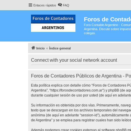
Enlaces rápidos
FAQ
Foros de Contad
Foro Contable Argentino - Comun
Argentina. Discute sobre impuest
colegas.
Inicio
Índice general
Connect with your social network account
Foros de Contadores Públicos de Argentina - Pol
Esta política explica con detalle cómo “Foros de Contadores P
Argentina”, “https://forosdecontadores.com.ar”) y phpBB (de a
durante cualquier sesión de uso por usted (de aquí en adelante
Su información es obtenida por dos vías. Primeramente, naveg
texto que se descargan en los archivos temporales del navegado
anónima (de aquí en adelante “session-id”), automáticamente 
de Argentina” y se emplea para registrar cuales han sido leídos
Además podemos crear cookies externas al software phpBB mie