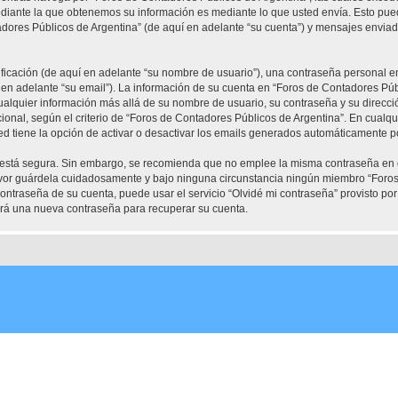
diante la que obtenemos su información es mediante lo que usted envía. Esto pued
adores Públicos de Argentina” (de aquí en adelante “su cuenta”) y mensajes enviad
cación (de aquí en adelante “su nombre de usuario”), una contraseña personal em
 en adelante “su email”). La información de su cuenta en “Foros de Contadores Públ
Cualquier información más allá de su nombre de usuario, su contraseña y su direcc
cional, según el criterio de “Foros de Contadores Públicos de Argentina”. En cualqu
d tiene la opción de activar o desactivar los emails generados automáticamente p
to está segura. Sin embargo, se recomienda que no emplee la misma contraseña en 
avor guárdela cuidadosamente y bajo ninguna circunstancia ningún miembro “Foros
contraseña de su cuenta, puede usar el servicio “Olvidé mi contraseña” provisto por
rá una nueva contraseña para recuperar su cuenta.