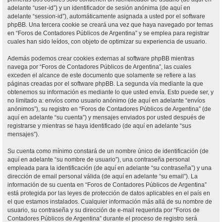
adelante “user-id”) y un identificador de sesión anónima (de aquí en
adelante “session-id”), automáticamente asignada a usted por el software
phpBB. Una tercera cookie se creará una vez que haya navegado por temas
en “Foros de Contadores Públicos de Argentina” y se emplea para registrar
cuales han sido leídos, con objeto de optimizar su experiencia de usuario.
Además podemos crear cookies externas al software phpBB mientras
navega por “Foros de Contadores Públicos de Argentina”, las cuales
exceden el alcance de este documento que solamente se refiere a las
páginas creadas por el software phpBB. La segunda vía mediante la que
obtenemos su información es mediante lo que usted envía. Esto puede ser, y
no limitado a: envíos como usuario anónimo (de aquí en adelante “envíos
anónimos”), su registro en “Foros de Contadores Públicos de Argentina” (de
aquí en adelante “su cuenta”) y mensajes enviados por usted después de
registrarse y mientras se haya identificado (de aquí en adelante “sus
mensajes”).
Su cuenta como mínimo constará de un nombre único de identificación (de
aquí en adelante “su nombre de usuario”), una contraseña personal
empleada para la identificación (de aquí en adelante “su contraseña”) y una
dirección de email personal válida (de aquí en adelante “su email”). La
información de su cuenta en “Foros de Contadores Públicos de Argentina”
está protegida por las leyes de protección de datos aplicables en el país en
el que estamos instalados. Cualquier información más allá de su nombre de
usuario, su contraseña y su dirección de e-mail requerida por “Foros de
Contadores Públicos de Argentina” durante el proceso de registro será