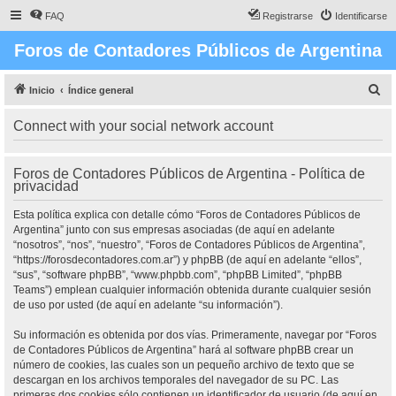
FAQ
Registrarse
Identificarse
Foros de Contadores Públicos de Argentina
B
Inicio
Índice general
u
Connect with your social network account
s
c
Foros de Contadores Públicos de Argentina - Política de
a
privacidad
r
Esta política explica con detalle cómo “Foros de Contadores Públicos de
Argentina” junto con sus empresas asociadas (de aquí en adelante
“nosotros”, “nos”, “nuestro”, “Foros de Contadores Públicos de Argentina”,
“https://forosdecontadores.com.ar”) y phpBB (de aquí en adelante “ellos”,
“sus”, “software phpBB”, “www.phpbb.com”, “phpBB Limited”, “phpBB
Teams”) emplean cualquier información obtenida durante cualquier sesión
de uso por usted (de aquí en adelante “su información”).
Su información es obtenida por dos vías. Primeramente, navegar por “Foros
de Contadores Públicos de Argentina” hará al software phpBB crear un
número de cookies, las cuales son un pequeño archivo de texto que se
descargan en los archivos temporales del navegador de su PC. Las
primeras dos cookies sólo contienen un identificador de usuario (de aquí en