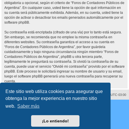
obligatoria u opcional, según el criterio de “Foros de Contadores Públicos de
Argentina”. En cualquier caso, usted tiene la opción de qué información en
su cuenta será públicamente exhibida. Además, en su cuenta, usted tiene la
opción de activar o desactivar los emails generados automáticamente por el
software phpBB.
Su contraseña está encriptada (cifrado de una vía) por lo tanto está segura.
Sin embargo, se recomienda que no emplee la misma contraseña en
diferentes websites. Su contraseña garantiza el acceso a su cuenta en
“Foros de Contadores Públicos de Argentina”, por favor guárdela
cuidadosamente y bajo ninguna circunstancia ningún miembro “Foros de
Contadores Públicos de Argentina”, phpBB u otra tercera parte,
legítimamente le preguntará su contraseña. Si olvidó la contraseña de su
cuenta, puede usar el servicio “Olvidé mi contraseña” provisto por el software
phpBB. Este proceso le solicitará ingresar su nombre de usuario y su email,
luego el software phpBB generará una nueva contraseña para recuperar su
cuenta.
Este sitio web utiliza cookies para asegurar que
Contáctenos
Borrar cookies
Todos los horarios son
UTC-03:00
obtenga la mejor experiencia en nuestro sitio
Desarrollado por
phpBB
® Forum Software © phpBB Limited
web.
Saber más
Traducción al español por
phpBB España
Director:
Dr. Sztarkman
- Diseñado por ©
Abogados Argentinos
2025
Privacidad
|
Condiciones
¡Lo entiendo!