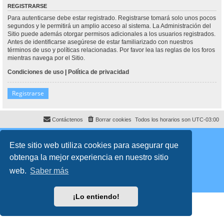
REGISTRARSE
Para autenticarse debe estar registrado. Registrarse tomará solo unos pocos
segundos y le permitirá un amplio acceso al sistema. La Administración del
Sitio puede además otorgar permisos adicionales a los usuarios registrados.
Antes de identificarse asegúrese de estar familiarizado con nuestros
términos de uso y políticas relacionadas. Por favor lea las reglas de los foros
mientras navega por el Sitio.
Condiciones de uso
|
Política de privacidad
Registrarse
Contáctenos
Borrar cookies
Todos los horarios son
UTC-03:00
Desarrollado por
phpBB
® Forum Software © phpBB Limited
Traducción al español por
phpBB España
Este sitio web utiliza cookies para asegurar que
Director:
Dr. Sztarkman
- Diseñado por ©
Abogados Argentinos
2025
obtenga la mejor experiencia en nuestro sitio
Privacidad
|
Condiciones
web.
Saber más
¡Lo entiendo!