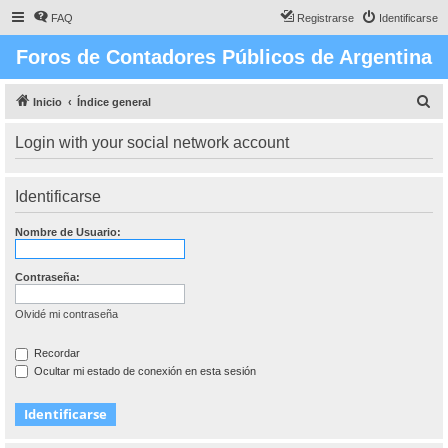
FAQ
Registrarse
Identificarse
Foros de Contadores Públicos de Argentina
B
Inicio
Índice general
u
Login with your social network account
s
c
Identificarse
a
r
Nombre de Usuario:
Contraseña:
Olvidé mi contraseña
Recordar
Ocultar mi estado de conexión en esta sesión