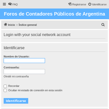
FAQ
Registrarse
Identificarse
Foros de Contadores Públicos de Argentina
B
Inicio
Índice general
u
Login with your social network account
s
c
Identificarse
a
r
Nombre de Usuario:
Contraseña:
Olvidé mi contraseña
Recordar
Ocultar mi estado de conexión en esta sesión