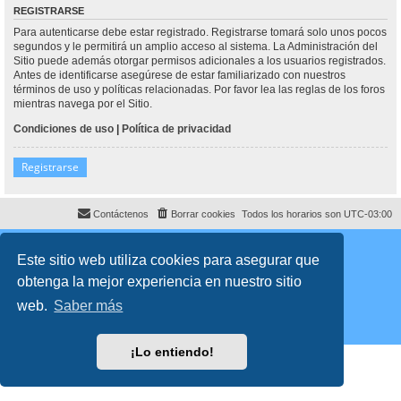
REGISTRARSE
Para autenticarse debe estar registrado. Registrarse tomará solo unos pocos
segundos y le permitirá un amplio acceso al sistema. La Administración del
Sitio puede además otorgar permisos adicionales a los usuarios registrados.
Antes de identificarse asegúrese de estar familiarizado con nuestros
términos de uso y políticas relacionadas. Por favor lea las reglas de los foros
mientras navega por el Sitio.
Condiciones de uso
|
Política de privacidad
Registrarse
Contáctenos
Borrar cookies
Todos los horarios son
UTC-03:00
Desarrollado por
phpBB
® Forum Software © phpBB Limited
Traducción al español por
phpBB España
Este sitio web utiliza cookies para asegurar que
Director:
Dr. Sztarkman
- Diseñado por ©
Abogados Argentinos
2025
obtenga la mejor experiencia en nuestro sitio
Privacidad
|
Condiciones
web.
Saber más
¡Lo entiendo!